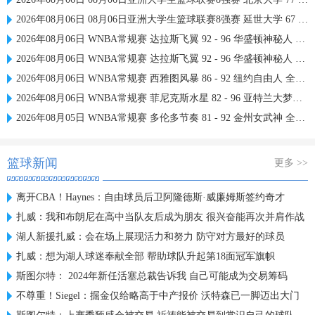
2026年08月06日 08月06日亚洲大学生篮球联赛8强赛 延世大学 67 - 72 政治大学 集锦
2026年08月06日 WNBA常规赛 达拉斯飞翼 92 - 96 华盛顿神秘人 全场集锦
2026年08月06日 WNBA常规赛 达拉斯飞翼 92 - 96 华盛顿神秘人 全场集锦
2026年08月06日 WNBA常规赛 西雅图风暴 86 - 92 纽约自由人 全场集锦
2026年08月06日 WNBA常规赛 菲尼克斯水星 82 - 96 亚特兰大梦想 全场集锦
2026年08月05日 WNBA常规赛 多伦多节奏 81 - 92 金州女武神 全场集锦
篮球新闻
更多 >>
离开CBA！Haynes：自由球员后卫阿隆德斯·威廉姆斯签约奇才
扎威：我和布朗尼在高中当队友后成为朋友 很兴奋能再次并肩作战
湖人新援扎威：会在场上展现活力和努力 防守对方最好的球员
扎威：想为湖人球迷奉献全部 帮助球队升起第18面冠军旗帜
斯图尔特： 2024年新任活塞总裁告诉我 自己可能成为交易筹码
不尊重！Siegel：掘金仅给略高于中产报价 沃特森已一脚迈出大门