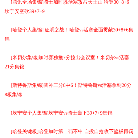
[腾讯全场集锦]骑士加时胜活塞攻占天王山 哈登30+8+6
坎宁安空砍39+7+9
[哈登个人集锦] 证明之战！哈登vs活塞全面贡献30+8+6集
锦
[米切尔集锦]加时赛独揽7分拉出会议室！米切尔vs活塞
21分集锦
[斯特鲁斯集锦]替补三分8中6！斯特鲁斯vs活塞拿到20分
8板集锦
[坎宁安个人集锦]坎宁安vs骑士轰下39+7+9集锦
[哈登关键板]哈登加时第二罚不中 自投自抢收下篮板再罚