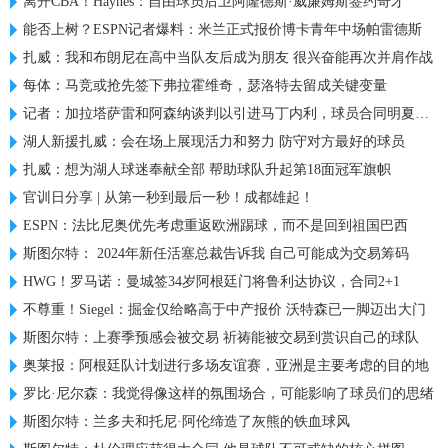
离开CBA！Haynes：自由球员后卫阿隆德斯·威廉姆斯签约奇才
能否上树？ESPN记者爆料：米兰正式报价博卡青年中场帕雷德斯
扎威：我和布朗尼在高中当队友后成为朋友 很兴奋能再次并肩作战
每体：马竞或抢先签下弗拉霍维奇，瑟洛特去留成关键变量
记者：加拉塔萨雷和阿森纳谈判以引进马丁内利，球员合同明夏到期
湖人新援扎威：会在场上展现活力和努力 防守对方最好的球员
扎威：想为湖人球迷奉献全部 帮助球队升起第18面冠军旗帜
官训日分享 | 从第一秒到最后一秒！成都雄起！
ESPN：法比尼奥优先考虑重返欧洲踢球，而不是回到祖国巴西
斯图尔特： 2024年新任活塞总裁告诉我 自己可能成为交易筹码
HWG！罗马诺：曼城签34岁阿根廷门将鲁利达协议，合同2+1
不尊重！Siegel：掘金仅给略高于中产报价 沃特森已一脚迈出大门
斯图尔特：上赛季预感会被交易 祈祷能被交易到赏识自己的球队
奥莱报：阿根廷队计划进行多场友谊赛，亚洲是主要考虑的目的地
罗比·尼尔森：我觉得像这样的氛围场合，可能影响了球员们的思绪
斯图尔特：兰多夫和托尼·阿伦缔造了灰熊的铁血球风