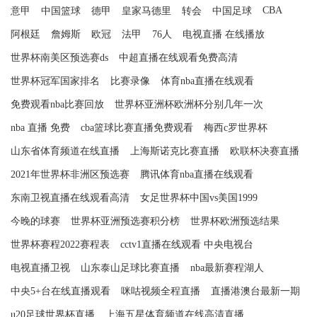
CBA
意甲
中国篮球
德甲
皇家马德里
转会
中国足球
阿根廷
詹姆斯
欧冠
法甲
76人
电视直播 在线播放
世界杯南美区预选赛ds
中超直播在线观看免费高清
世界杯冠军国家排名
比赛录像
体育nba直播在线观看
免费观看nba比赛回放
世界杯亚洲杯欧洲杯分别几年一次
nba 直播 免费
cba篮球比赛直播免费观看
梅西c罗世界杯
山东省体育频道在线直播
上海斯诺克比赛直播
欧联杯决赛直播
2021年世界杯非洲区预选赛
腾讯体育nba直播在线观看
东南卫视直播在线观看高清
女足世界杯中国vs美国1999
今晚的球赛
世界杯亚洲预选赛积分榜
世界杯欧洲预选结果
世界杯赛程2022赛程表
cctv1直播在线观看 中央电视台
电视直播卫视
山东泰山足球比赛直播
nba最新赛程湖人
中央5+台在线直播观看
咪咕视频全程直播
直播港澳台最新一期
u20足球世界杯直播
上海五星体育频道在线高清直播