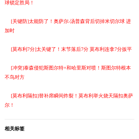
球锁定胜局！
[关键防]太能防了！奥萨尔-汤普森背后切掉米切尔球 进
加时
[莫布利7分]太关键了！末节落后7分 莫布利连拿7分扳平
[冲突]泰森侵犯斯图尔特+和哈里斯对喷！斯图尔特根本
不鸟对方
[莫布利隔扣]替补席瞬间炸裂！莫布利举火烧天隔扣奥萨
尔！
相关标签