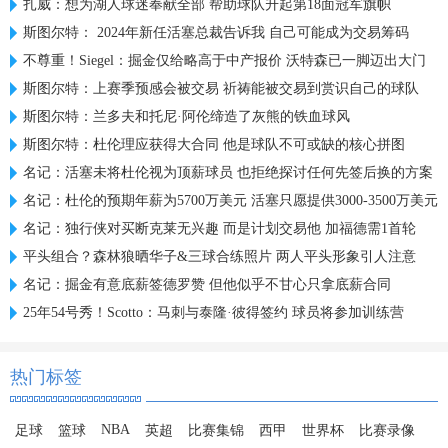
扎威：想为湖人球迷奉献全部 帮助球队升起第18面冠军旗帜
斯图尔特： 2024年新任活塞总裁告诉我 自己可能成为交易筹码
不尊重！Siegel：掘金仅给略高于中产报价 沃特森已一脚迈出大门
斯图尔特：上赛季预感会被交易 祈祷能被交易到赏识自己的球队
斯图尔特：兰多夫和托尼·阿伦缔造了灰熊的铁血球风
斯图尔特：杜伦理应获得大合同 他是球队不可或缺的核心拼图
名记：活塞未将杜伦视为顶薪球员 也拒绝探讨任何先签后换的方案
名记：杜伦的预期年薪为5700万美元 活塞只愿提供3000-3500万美元
名记：独行侠对买断克莱无兴趣 而是计划交易他 加福德需1首轮
平头组合？森林狼晒华子&三球合练照片 两人平头形象引人注意
名记：掘金有意底薪签德罗赞 但他似乎不甘心只拿底薪合同
25年54号秀！Scotto：马刺与泰隆·彼得签约 球员将参加训练营
热门标签
NBA
足球
篮球
英超
比赛集锦
西甲
世界杯
比赛录像