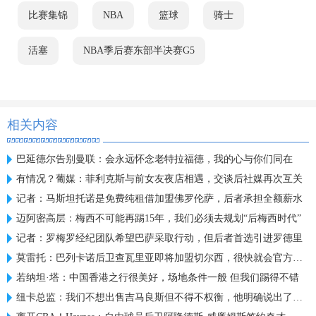
比赛集锦
NBA
篮球
骑士
活塞
NBA季后赛东部半决赛G5
相关内容
巴延德尔告别曼联：会永远怀念老特拉福德，我的心与你们同在
有情况？葡媒：菲利克斯与前女友夜店相遇，交谈后社媒再次互关
记者：马斯坦托诺是免费纯租借加盟佛罗伦萨，后者承担全额薪水
迈阿密高层：梅西不可能再踢15年，我们必须去规划“后梅西时代”
记者：罗梅罗经纪团队希望巴萨采取行动，但后者首选引进罗德里
莫雷托：巴列卡诺后卫查瓦里亚即将加盟切尔西，很快就会官方宣布
若纳坦·塔：中国香港之行很美好，场地条件一般 但我们踢得不错
纽卡总监：我们不想出售吉马良斯但不得不权衡，他明确说出了意愿