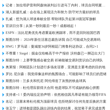
记者：加拉塔萨雷和阿森纳谈判以引进马丁内利，球员合同明夏到期
湖人新援扎威：会在场上展现活力和努力 防守对方最好的球员
扎威：想为湖人球迷奉献全部 帮助球队升起第18面冠军旗帜
官训日分享 | 从第一秒到最后一秒！成都雄起！
ESPN：法比尼奥优先考虑重返欧洲踢球，而不是回到祖国巴西
斯图尔特： 2024年新任活塞总裁告诉我 自己可能成为交易筹码
HWG！罗马诺：曼城签34岁阿根廷门将鲁利达协议，合同2+1
不尊重！Siegel：掘金仅给略高于中产报价 沃特森已一脚迈出大门
斯图尔特：上赛季预感会被交易 祈祷能被交易到赏识自己的球队
奥莱报：阿根廷队计划进行多场友谊赛，亚洲是主要考虑的目的地
罗比·尼尔森：我觉得像这样的氛围场合，可能影响了球员们的思绪
斯图尔特：兰多夫和托尼·阿伦缔造了灰熊的铁血球风
斯图尔特：杜伦理应获得大合同 他是球队不可或缺的核心拼图
支持者+1！委内瑞拉足协声明：依然相信因凡蒂诺有能力领导FIFA
名记：活塞未将杜伦视为顶薪球员 也拒绝探讨任何先签后换的方案
张玉宁：进球都是团队踢出训练内容的结果，祝贺蒋子承完成首秀