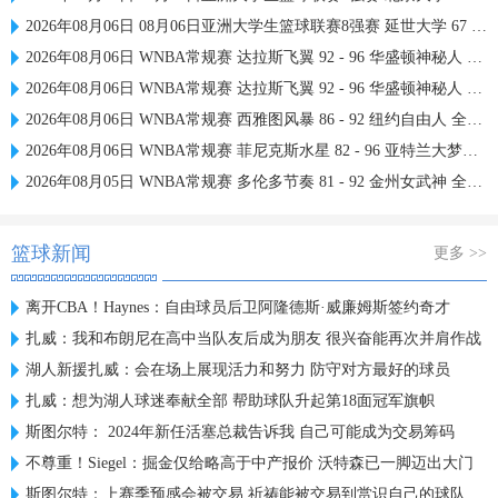
2026年08月06日 08月06日亚洲大学生篮球联赛8强赛 延世大学 67 - 72 政治大学 集锦
2026年08月06日 WNBA常规赛 达拉斯飞翼 92 - 96 华盛顿神秘人 全场集锦
2026年08月06日 WNBA常规赛 达拉斯飞翼 92 - 96 华盛顿神秘人 全场集锦
2026年08月06日 WNBA常规赛 西雅图风暴 86 - 92 纽约自由人 全场集锦
2026年08月06日 WNBA常规赛 菲尼克斯水星 82 - 96 亚特兰大梦想 全场集锦
2026年08月05日 WNBA常规赛 多伦多节奏 81 - 92 金州女武神 全场集锦
篮球新闻
更多 >>
离开CBA！Haynes：自由球员后卫阿隆德斯·威廉姆斯签约奇才
扎威：我和布朗尼在高中当队友后成为朋友 很兴奋能再次并肩作战
湖人新援扎威：会在场上展现活力和努力 防守对方最好的球员
扎威：想为湖人球迷奉献全部 帮助球队升起第18面冠军旗帜
斯图尔特： 2024年新任活塞总裁告诉我 自己可能成为交易筹码
不尊重！Siegel：掘金仅给略高于中产报价 沃特森已一脚迈出大门
斯图尔特：上赛季预感会被交易 祈祷能被交易到赏识自己的球队