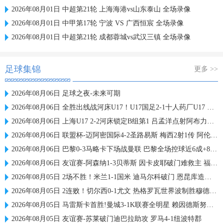
2026年08月01日 中超第21轮 上海海港vs山东泰山 全场录像
2026年08月01日 中甲第17轮 宁波 VS 广西恒宸 全场录像
2026年08月01日 中超第21轮 成都蓉城vs武汉三镇 全场录像
足球集锦
更多 >>
2026年08月06日 足球之夜-未来可期
2026年08月06日 全胜出线战河床U17！U17国足2-1十人药厂U17 赵松源登场1分钟传射
2026年08月06日 上海U17 2-2河床锁定B组第1 吕孟洋点射阿布力米破门 将战A组第2
2026年08月06日 联盟杯-迈阿密国际4-2圣路易斯 梅西2射1传 阿伦助攻戴帽
2026年08月06日 巴黎0-3马略卡下场战曼联 巴黎全场控球近6成+8射3正未果
2026年08月06日 友谊赛-阿森纳1-3贝蒂斯 因卡皮耶破门难救主 福纳尔斯1射2传
2026年08月05日 2场不胜！米兰1-1国米 迪马尔科破门 恩昆库造点+点射拉莫斯登场
2026年08月05日 2连败！切尔西0-1尤文 热格罗瓦世界波制胜穆德里克时隔614天复出
2026年08月05日 马雷斯卡首胜!曼城3-1K联赛全明星 赖因德斯努里破门塞梅尼奥助攻
2026年08月05日 友谊赛-苏莱破门迪巴拉助攻 罗马4-1纽波特郡