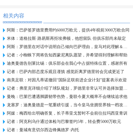
相关内容
阿斯：巴萨签罗德里费用约6000万欧元，提供4年税前3000万欧合同
米体：道格拉斯·路易斯再拒埃弗顿，他想留队 但俱乐部尚未敲定
阿斯：罗德里在对话中说明自己倾向巴萨理由，皇马对此理解＆祝好
记者：小蜘蛛下周将告知西蒙尼离队愿望，并希望得到理解和帮助
迪奥曼德告别莱比锡：俱乐部会在我心中占据特殊位置，感谢所有
记者：巴萨内部态度乐观且谨慎 感觉距离罗德里转会完成更近了
南美足联：对因凡蒂诺撤回“国际足联前进企业计划”提案表示欢迎
记者：弗里克详细介绍了球队规划，罗德里非常认可并选择加盟巴萨
曼晚：巴莱巴遭遇脚踝韧带伤势，曼联今夏大概率不会继续追求他
龙塞罗：迪奥曼德是一笔重磅引援，当今皇马坐拥世界独一档攻击线
阿媒：梅西给出明确答复，长子蒂亚戈暂时不会前往拉玛西亚青训
记者：阿克利乌什通过体检与巴黎签约5年，转会费5000万欧元
记者：曼城有意切尔西边锋佩德罗·内托