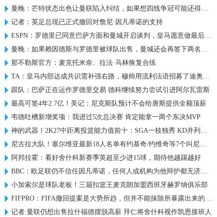
曼晚：芒特状态出色让曼联陷入纠结，如果想四线争冠可能还得买人
记者：英足总现已正式撤回对詹尼·因凡蒂诺的支持
ESPN：罗德里已同意巴萨方面和曼城开启谈判，皇马愿意做最后尝试
曼晚：如果赖因德斯与罗德里被球队出售，曼城还会再签下两名中场
那不勒斯官方：麦克托米奈、拉法·马林恢复合练
TA：皇马内部达成共识需补强右路，穆帅用流利法语招募了迪奥曼德
跟队：巴萨正在运作罗德里交易 德科继续努力尝试引进阿尔瓦雷斯
最高可签4年2.7亿！美记：尼克斯队预计不会给唐斯提供全额顶薪
韦德吐槽新增奖项：我进过5次总决赛 肯定能拿一两个东决MVP
神的武器！2K27中距离投篮能力值前十：SGA一枝独秀 KD并列第三
尼古拉大队！塞尔维亚最新18人名单有约基奇/约维奇等7个叫尼古拉
阿邦拉霍：看好舍什科新赛季英超至少进15球，期待他越踢越好
BBC：欧足联仍不信任因凡蒂诺，任何人或机构为他辩护都无济于事
小加索尔是球队老板！三届扣篮王麦克朗加盟西班牙赫罗纳俱乐部
FIFPRO：FIFA撤回提案是大势所趋，但并不能抹除所暴露出来的问题
记者:曼联仍想出售拉什福德摆脱高薪 拜仁将舍什科视作凯恩接班人