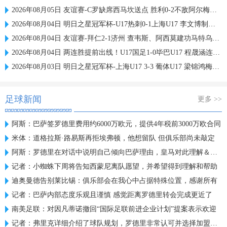
2026年08月05日 友谊赛-C罗缺席西马坎送点 胜利0-2不敌阿尔梅里亚
2026年08月04日 明日之星冠军杯-U17热刺0-1上海U17 李文博制胜球
2026年08月04日 友谊赛-拜仁2-1济州 查韦斯、阿西莫建功马特乌斯彩虹过人送助攻
2026年08月04日 两连胜提前出线！U17国足1-0毕巴U17 程晟涵连场破门赵松源中楣
2026年08月03日 明日之星冠军杯-上海U17 3-3 葡体U17 梁锦鸿梅开二度
足球新闻
更多 >>
阿斯：巴萨签罗德里费用约6000万欧元，提供4年税前3000万欧合同
米体：道格拉斯·路易斯再拒埃弗顿，他想留队 但俱乐部尚未敲定
阿斯：罗德里在对话中说明自己倾向巴萨理由，皇马对此理解＆祝好
记者：小蜘蛛下周将告知西蒙尼离队愿望，并希望得到理解和帮助
迪奥曼德告别莱比锡：俱乐部会在我心中占据特殊位置，感谢所有
记者：巴萨内部态度乐观且谨慎 感觉距离罗德里转会完成更近了
南美足联：对因凡蒂诺撤回“国际足联前进企业计划”提案表示欢迎
记者：弗里克详细介绍了球队规划，罗德里非常认可并选择加盟巴萨