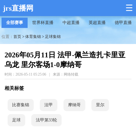
☰
jrs直播网
全部赛事
世界杯直播
中超直播
英超直播
德甲直播
位置：
首页
>
体育集锦
>
足球集锦
2026年05月11日 法甲-佩兰造扎卡里亚
乌龙 里尔客场1-0摩纳哥
时间：2026-05-11 05:25:06
|
来源：网络转载
相关标签
比赛集锦
法甲
摩纳哥
里尔
足球
法甲第33轮