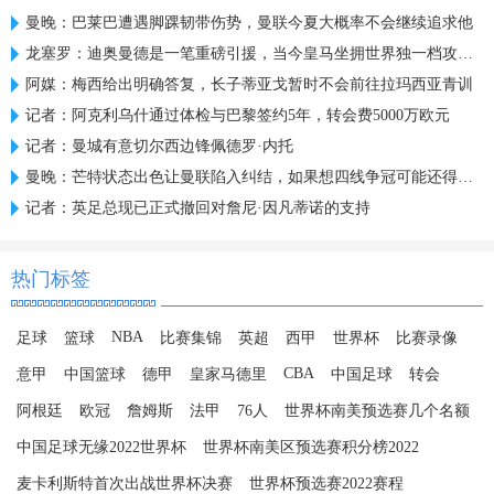
曼晚：巴莱巴遭遇脚踝韧带伤势，曼联今夏大概率不会继续追求他
龙塞罗：迪奥曼德是一笔重磅引援，当今皇马坐拥世界独一档攻击线
阿媒：梅西给出明确答复，长子蒂亚戈暂时不会前往拉玛西亚青训
记者：阿克利乌什通过体检与巴黎签约5年，转会费5000万欧元
记者：曼城有意切尔西边锋佩德罗·内托
曼晚：芒特状态出色让曼联陷入纠结，如果想四线争冠可能还得买人
记者：英足总现已正式撤回对詹尼·因凡蒂诺的支持
热门标签
NBA
足球
篮球
比赛集锦
英超
西甲
世界杯
比赛录像
CBA
意甲
中国篮球
德甲
皇家马德里
中国足球
转会
阿根廷
欧冠
詹姆斯
法甲
76人
世界杯南美预选赛几个名额
中国足球无缘2022世界杯
世界杯南美区预选赛积分榜2022
麦卡利斯特首次出战世界杯决赛
世界杯预选赛2022赛程