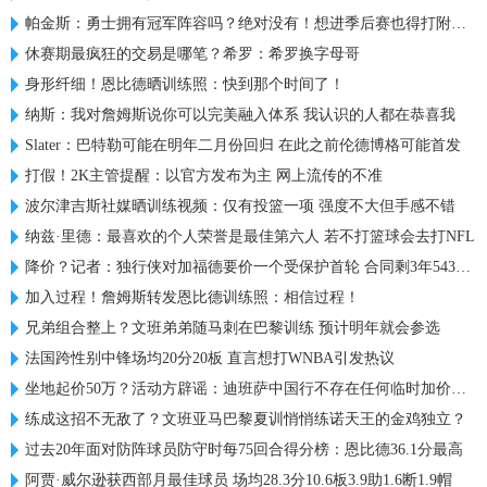
帕金斯：勇士拥有冠军阵容吗？绝对没有！想进季后赛也得打附加赛
休赛期最疯狂的交易是哪笔？希罗：希罗换字母哥
身形纤细！恩比德晒训练照：快到那个时间了！
纳斯：我对詹姆斯说你可以完美融入体系 我认识的人都在恭喜我
Slater：巴特勒可能在明年二月份回归 在此之前伦德博格可能首发
打假！2K主管提醒：以官方发布为主 网上流传的不准
波尔津吉斯社媒晒训练视频：仅有投篮一项 强度不大但手感不错
纳兹·里德：最喜欢的个人荣誉是最佳第六人 若不打篮球会去打NFL
降价？记者：独行侠对加福德要价一个受保护首轮 合同剩3年5438万
加入过程！詹姆斯转发恩比德训练照：相信过程！
兄弟组合整上？文班弟弟随马刺在巴黎训练 预计明年就会参选
法国跨性别中锋场均20分20板 直言想打WNBA引发热议
坐地起价50万？活动方辟谣：迪班萨中国行不存在任何临时加价行为
练成这招不无敌了？文班亚马巴黎夏训悄悄练诺天王的金鸡独立？
过去20年面对防阵球员防守时每75回合得分榜：恩比德36.1分最高
阿贾·威尔逊获西部月最佳球员 场均28.3分10.6板3.9助1.6断1.9帽