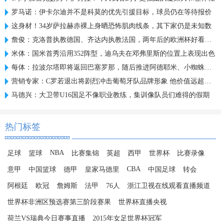
罗马诺：伊卡尔迪并不是科莫的优先引援目标，球员仍在等待报价
这身材！34岁萨拉赫赤裸上身晒恐怖肌肉线条，其下家仍是未知数
詹俊：克洛普执教德国、齐达内执教法国，两年后的欧洲杯好看了！
米体：国米首秀沿用352阵型，迪乌夫在邓弗里斯的位置上表现出色
每体：拉波尔塔即将返回巴塞罗那，随后推进阿德耶米、小蜘蛛转会
营销专家：C罗若退出将剧烈冲击葡萄牙队品牌形象 他价值远超全队
马德兴：大卫带U16国足不像职业教练，集训像队员们难得的假期
热门标签
NBA
足球
篮球
比赛集锦
英超
西甲
世界杯
比赛录像
CBA
意甲
中国篮球
德甲
皇家马德里
中国足球
转会
阿根廷
欧冠
詹姆斯
法甲
76人
浙江卫视在线观看直播频道
世界杯非洲区预选赛第三阶段赛果
世界杯直播央视
荷兰VS瑞典今日赛事直播
2015年女足世界杯冠军