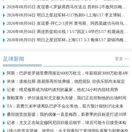
2026年08月05日 友谊赛-C罗缺席西马坎送点 胜利0-2不敌阿尔梅里亚
2026年08月04日 明日之星冠军杯-U17热刺0-1上海U17 李文博制胜球
2026年08月04日 友谊赛-拜仁2-1济州 查韦斯、阿西莫建功马特乌斯彩虹过人送助攻
2026年08月04日 两连胜提前出线！U17国足1-0毕巴U17 程晟涵连场破门赵松源中楣
2026年08月03日 明日之星冠军杯-上海U17 3-3 葡体U17 梁锦鸿梅开二度
足球新闻
更多 >>
阿斯：巴萨签罗德里费用接近6000万欧元，年薪税前3000万欧签4年
米体：道格拉斯·路易斯再拒埃弗顿，他想留队 但俱乐部尚未敲定
记者：维尼修斯成为续约谈判的赢家，他在24小时内扭转局势
斯帕莱蒂：伊尔迪兹对尤文极为关键，我们正在控制他的出场时间
TA：若费兰未申请离队巴萨不会出售他，双方预计很快讨论未来
桑坦德竞技新援：我的偶像一直是梅西，新赛季的目标是打进10球
记者：尤文正在敲定穆阿尼回归最后细节，球员可能今日接受体检
1球小胜雷克瑟姆，伊劳拉：今天我看到了更强团队凝聚力和整体性