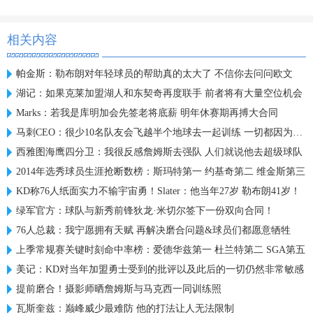
相关内容
帕金斯：勒布朗对年轻球员的帮助真的太大了 不信你去问问欧文
湖记：如果克莱加盟湖人和东契奇再度联手 前者将有大量空位机会
Marks：若我是库明加会先签老将底薪 明年休赛期再搏大合同
马刺CEO：很少10名队友会飞越半个地球去一起训练 一切都因为文班
西雅图海鹰四分卫：我很反感詹姆斯去强队 人们就说他去超级球队
2014年选秀球员生涯抢断数榜：斯玛特第一 约基奇第二 维金斯第三
KD称76人纸面实力不输宇宙勇！Slater：他当年27岁 勒布朗41岁！
绿军官方：球队与新秀前锋狄龙·米切尔签下一份双向合同！
76人总裁：我宁愿拥有天赋 再解决磨合问题&球员们都愿意牺牲
上季常规赛关键时刻命中率榜：爱德华兹第一 杜兰特第二 SGA第五
美记：KD对当年加盟勇士受到的批评以及此后的一切仍然非常敏感
提前磨合！摄影师晒詹姆斯与马克西一同训练照
瓦斯奎兹：巅峰威少最难防 他的打法让人无法限制