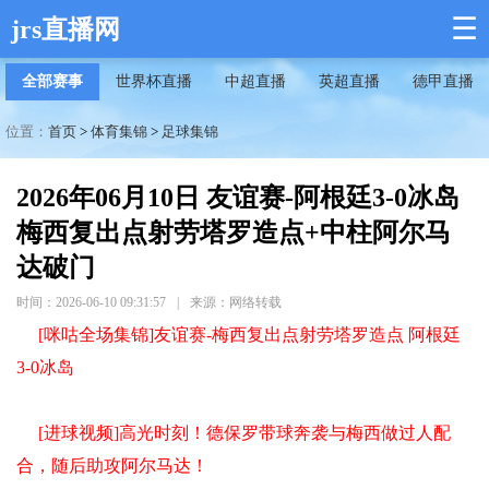
☰
jrs直播网
全部赛事
世界杯直播
中超直播
英超直播
德甲直播
位置：
首页
>
体育集锦
>
足球集锦
2026年06月10日 友谊赛-阿根廷3-0冰岛
梅西复出点射劳塔罗造点+中柱阿尔马
达破门
时间：2026-06-10 09:31:57
|
来源：网络转载
[咪咕全场集锦]友谊赛-梅西复出点射劳塔罗造点 阿根廷
3-0冰岛
[进球视频]高光时刻！德保罗带球奔袭与梅西做过人配
合，随后助攻阿尔马达！