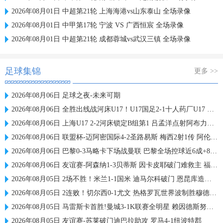
2026年08月01日 中超第21轮 上海海港vs山东泰山 全场录像
2026年08月01日 中甲第17轮 宁波 VS 广西恒宸 全场录像
2026年08月01日 中超第21轮 成都蓉城vs武汉三镇 全场录像
足球集锦
更多 >>
2026年08月06日 足球之夜-未来可期
2026年08月06日 全胜出线战河床U17！U17国足2-1十人药厂U17 赵松源登场1分钟传射
2026年08月06日 上海U17 2-2河床锁定B组第1 吕孟洋点射阿布力米破门 将战A组第2
2026年08月06日 联盟杯-迈阿密国际4-2圣路易斯 梅西2射1传 阿伦助攻戴帽
2026年08月06日 巴黎0-3马略卡下场战曼联 巴黎全场控球近6成+8射3正未果
2026年08月06日 友谊赛-阿森纳1-3贝蒂斯 因卡皮耶破门难救主 福纳尔斯1射2传
2026年08月05日 2场不胜！米兰1-1国米 迪马尔科破门 恩昆库造点+点射拉莫斯登场
2026年08月05日 2连败！切尔西0-1尤文 热格罗瓦世界波制胜穆德里克时隔614天复出
2026年08月05日 马雷斯卡首胜!曼城3-1K联赛全明星 赖因德斯努里破门塞梅尼奥助攻
2026年08月05日 友谊赛-苏莱破门迪巴拉助攻 罗马4-1纽波特郡