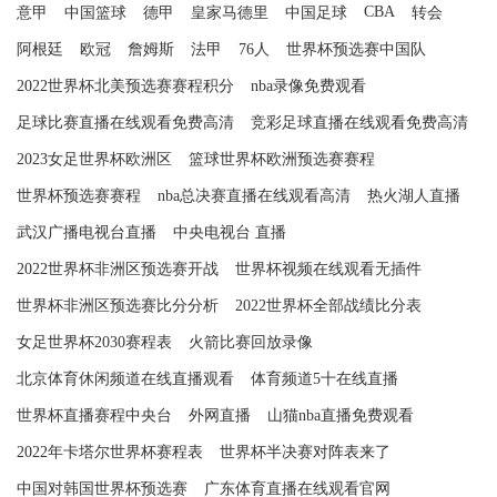
CBA
意甲
中国篮球
德甲
皇家马德里
中国足球
转会
阿根廷
欧冠
詹姆斯
法甲
76人
世界杯预选赛中国队
2022世界杯北美预选赛赛程积分
nba录像免费观看
足球比赛直播在线观看免费高清
竞彩足球直播在线观看免费高清
2023女足世界杯欧洲区
篮球世界杯欧洲预选赛赛程
世界杯预选赛赛程
nba总决赛直播在线观看高清
热火湖人直播
武汉广播电视台直播
中央电视台 直播
2022世界杯非洲区预选赛开战
世界杯视频在线观看无插件
世界杯非洲区预选赛比分分析
2022世界杯全部战绩比分表
女足世界杯2030赛程表
火箭比赛回放录像
北京体育休闲频道在线直播观看
体育频道5十在线直播
世界杯直播赛程中央台
外网直播
山猫nba直播免费观看
2022年卡塔尔世界杯赛程表
世界杯半决赛对阵表来了
中国对韩国世界杯预选赛
广东体育直播在线观看官网