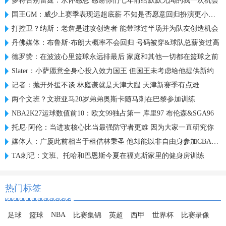
多特告别雷霆：永怀感恩 感谢你们七年前给默默无闻的我一次机会
国王GM：威少上赛季表现远超底薪 不知是否愿意回归扮演更小角色
打控卫？纳斯：老詹是进攻创造者 能带球过半场并为队友创造机会
丹佛媒体：布鲁斯·布朗大概率不会回归 号码被穿&球队总薪资过高
德罗赞：在波波心里篮球永远排最后 家庭和其他一切都在篮球之前
Slater：小萨愿意全身心投入效力国王 但国王未考虑给他提供新约
记者：抛开外援不谈 林庭谦就是天津大腿 天津新赛季有点难
两个文班？文班亚马20岁弟弟奥斯卡随马刺在巴黎参加训练
NBA2K27运球数值前10：欧文99独占第一 库里97 布伦森&SGA96
托尼·阿伦：当进攻核心比当最强防守者更难 因为大家一直研究你
媒体人：广厦此前相当于租借林秉圣 他却能以非自由身参加CBA选秀
TA刺记：文班、托哈和巴恩斯今夏在福克斯家里的健身房训练
热门标签
NBA
足球
篮球
比赛集锦
英超
西甲
世界杯
比赛录像