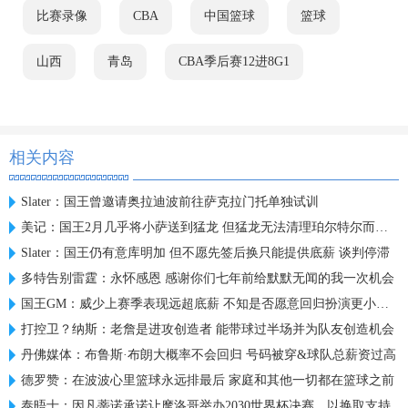
比赛录像
CBA
中国篮球
篮球
山西
青岛
CBA季后赛12进8G1
相关内容
Slater：国王曾邀请奥拉迪波前往萨克拉门托单独试训
美记：国王2月几乎将小萨送到猛龙 但猛龙无法清理珀尔特尔而告吹
Slater：国王仍有意库明加 但不愿先签后换只能提供底薪 谈判停滞
多特告别雷霆：永怀感恩 感谢你们七年前给默默无闻的我一次机会
国王GM：威少上赛季表现远超底薪 不知是否愿意回归扮演更小角色
打控卫？纳斯：老詹是进攻创造者 能带球过半场并为队友创造机会
丹佛媒体：布鲁斯·布朗大概率不会回归 号码被穿&球队总薪资过高
德罗赞：在波波心里篮球永远排最后 家庭和其他一切都在篮球之前
泰晤士：因凡蒂诺承诺让摩洛哥举办2030世界杯决赛，以换取支持