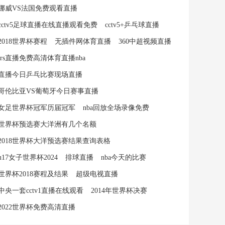
挪威VS法国免费观看直播
cctv5足球直播在线直播观看免费
cctv5+乒乓球直播
2018世界杯赛程
无插件网体育直播
360中超视频直播
jrs直播免费高清体育直播nba
直播今日乒乓比赛现场直播
哥伦比亚VS葡萄牙今日赛事直播
女足世界杯冠军历届冠军
nba回放全场录像免费
世界杯预选赛大洋洲有几个名额
2018世界杯大洋预选赛结果查询表格
u17女子世界杯2024
排球直播
nba今天的比赛
世界杯2018赛程及结果
超级电视直播
中央一套cctv1直播在线观看
2014年世界杯决赛
2022世界杯免费高清直播