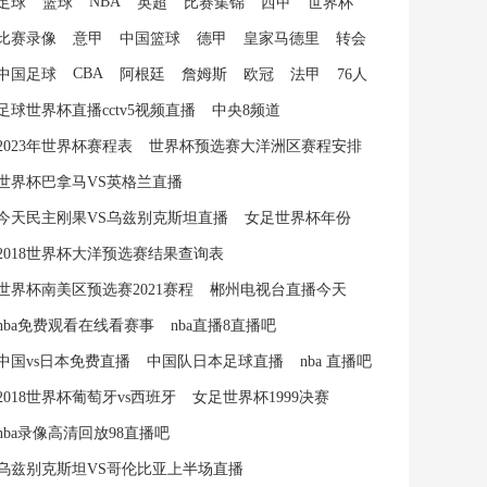
NBA
足球
篮球
英超
比赛集锦
西甲
世界杯
比赛录像
意甲
中国篮球
德甲
皇家马德里
转会
CBA
中国足球
阿根廷
詹姆斯
欧冠
法甲
76人
足球世界杯直播cctv5视频直播
中央8频道
2023年世界杯赛程表
世界杯预选赛大洋洲区赛程安排
世界杯巴拿马VS英格兰直播
今天民主刚果VS乌兹别克斯坦直播
女足世界杯年份
2018世界杯大洋预选赛结果查询表
世界杯南美区预选赛2021赛程
郴州电视台直播今天
nba免费观看在线看赛事
nba直播8直播吧
中国vs日本免费直播
中国队日本足球直播
nba 直播吧
2018世界杯葡萄牙vs西班牙
女足世界杯1999决赛
nba录像高清回放98直播吧
乌兹别克斯坦VS哥伦比亚上半场直播