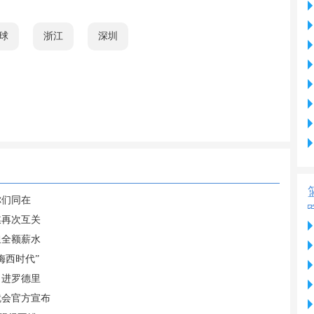
球
浙江
深圳
你们同在
媒再次互关
担全额薪水
梅西时代”
引进罗德里
就会官方宣布