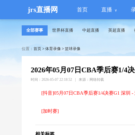
jrs直播网
首页
直播
全部赛事
世界杯直播
中超直播
英超直播
位置：
首页
>
体育录像
>
篮球录像
2026年05月07日CBA季后赛1/4
时间：2026-05-07 22:18:52
|
来源：网络转载
[抖音]05月07日CBA季后赛1/4决赛G1 深圳 
[加时赛]
相关标签