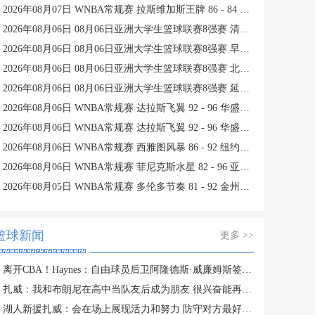
2026年08月07日 WNBA常规赛 拉斯维加斯王牌 86 - 84 印第安纳狂热 全场集锦
2026年08月06日 08月06日亚洲大学生篮球联赛8强赛 清华大学 85 - 81 菲律宾大学 集锦
2026年08月06日 08月06日亚洲大学生篮球联赛8强赛 早稻田大学 78 - 71 高丽大学 集锦
2026年08月06日 08月06日亚洲大学生篮球联赛8强赛 北京大学 77 - 79 上海交通大学 集锦
2026年08月06日 08月06日亚洲大学生篮球联赛8强赛 延世大学 67 - 72 政治大学 集锦
2026年08月06日 WNBA常规赛 达拉斯飞翼 92 - 96 华盛顿神秘人 全场集锦
2026年08月06日 WNBA常规赛 达拉斯飞翼 92 - 96 华盛顿神秘人 全场集锦
2026年08月06日 WNBA常规赛 西雅图风暴 86 - 92 纽约自由人 全场集锦
2026年08月06日 WNBA常规赛 菲尼克斯水星 82 - 96 亚特兰大梦想 全场集锦
2026年08月05日 WNBA常规赛 多伦多节奏 81 - 92 金州女武神 全场集锦
篮球新闻
更多 >>
离开CBA！Haynes：自由球员后卫阿隆德斯·威廉姆斯签约奇才
扎威：我和布朗尼在高中当队友后成为朋友 很兴奋能再次并肩作战
湖人新援扎威：会在场上展现活力和努力 防守对方最好的球员