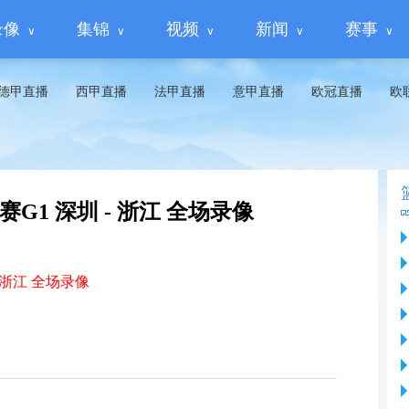
录像
集锦
视频
新闻
赛事
德甲直播
西甲直播
法甲直播
意甲直播
欧冠直播
欧
决赛G1 深圳 - 浙江 全场录像
- 浙江 全场录像