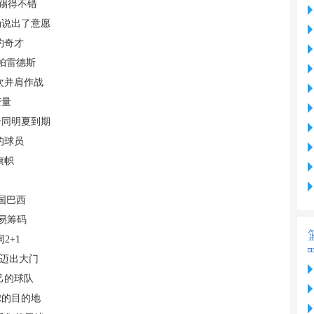
踢得不错
确说出了意愿
约奇才
帕雷德斯
次并肩作战
变量
合同明夏到期
的球员
旗帜
国巴西
交易筹码
2+1
脚迈出大门
己的球队
虑的目的地