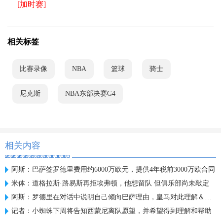
[加时赛]
相关标签
比赛录像
NBA
篮球
骑士
尼克斯
NBA东部决赛G4
相关内容
阿斯：巴萨签罗德里费用约6000万欧元，提供4年税前3000万欧合同
米体：道格拉斯·路易斯再拒埃弗顿，他想留队 但俱乐部尚未敲定
阿斯：罗德里在对话中说明自己倾向巴萨理由，皇马对此理解＆祝好
记者：小蜘蛛下周将告知西蒙尼离队愿望，并希望得到理解和帮助