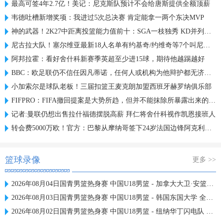
最高可签4年2.7亿！美记：尼克斯队预计不会给唐斯提供全额顶薪
韦德吐槽新增奖项：我进过5次总决赛 肯定能拿一两个东决MVP
神的武器！2K27中距离投篮能力值前十：SGA一枝独秀 KD并列第三
尼古拉大队！塞尔维亚最新18人名单有约基奇/约维奇等7个叫尼古拉
阿邦拉霍：看好舍什科新赛季英超至少进15球，期待他越踢越好
BBC：欧足联仍不信任因凡蒂诺，任何人或机构为他辩护都无济于事
小加索尔是球队老板！三届扣篮王麦克朗加盟西班牙赫罗纳俱乐部
FIFPRO：FIFA撤回提案是大势所趋，但并不能抹除所暴露出来的问题
记者:曼联仍想出售拉什福德摆脱高薪 拜仁将舍什科视作凯恩接班人
转会费5000万欧！官方：巴黎从摩纳哥签下24岁法国边锋阿克利乌什
篮球录像
更多 >>
2026年08月04日国青男篮热身赛 中国U18男篮 - 加拿大大卫·安篮球学院 全场录像
2026年08月03日国青男篮热身赛 中国U18男篮 - 韩国东国大学 全场录像
2026年08月02日国青男篮热身赛 中国U18男篮 - 纽纳华丁闪电队 全场录像