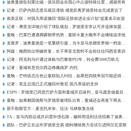
迪奥曼德告别莱比锡：俱乐部会在我心中占据特殊位置，感谢所有
记者：巴萨内部态度乐观且谨慎 感觉距离罗德里转会完成更近了
南美足联：对因凡蒂诺撤回“国际足联前进企业计划”提案表示欢迎
记者：弗里克详细介绍了球队规划，罗德里非常认可并选择加盟巴萨
曼晚：巴莱巴遭遇脚踝韧带伤势，曼联今夏大概率不会继续追求他
龙塞罗：迪奥曼德是一笔重磅引援，当今皇马坐拥世界独一档攻击线
阿媒：梅西给出明确答复，长子蒂亚戈暂时不会前往拉玛西亚青训
记者：阿克利乌什通过体检与巴黎签约5年，转会费5000万欧元
记者：曼城有意切尔西边锋佩德罗·内托
曼晚：芒特状态出色让曼联陷入纠结，如果想四线争冠可能还得买人
记者：英足总现已正式撤回对詹尼·因凡蒂诺的支持
ESPN：罗德里已同意巴萨方面和曼城开启谈判，皇马愿意做最后尝试
曼晚：如果赖因德斯与罗德里被球队出售，曼城还会再签下两名中场
那不勒斯官方：麦克托米奈、拉法·马林恢复合练
TA：皇马内部达成共识需补强右路，穆帅用流利法语招募了迪奥曼德
跟队：巴萨正在运作罗德里交易 德科继续努力尝试引进阿尔瓦雷斯