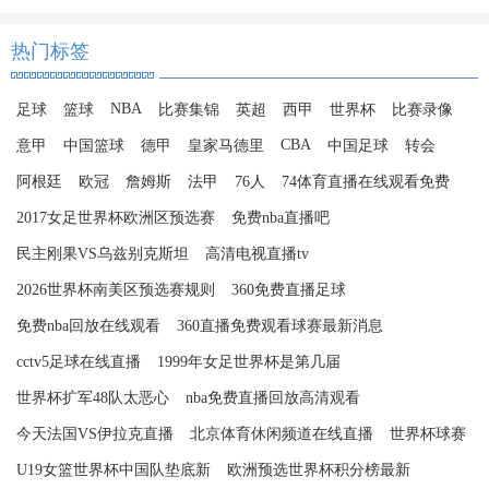
热门标签
NBA
足球
篮球
比赛集锦
英超
西甲
世界杯
比赛录像
CBA
意甲
中国篮球
德甲
皇家马德里
中国足球
转会
阿根廷
欧冠
詹姆斯
法甲
76人
74体育直播在线观看免费
2017女足世界杯欧洲区预选赛
免费nba直播吧
民主刚果VS乌兹别克斯坦
高清电视直播tv
2026世界杯南美区预选赛规则
360免费直播足球
免费nba回放在线观看
360直播免费观看球赛最新消息
cctv5足球在线直播
1999年女足世界杯是第几届
世界杯扩军48队太恶心
nba免费直播回放高清观看
今天法国VS伊拉克直播
北京体育休闲频道在线直播
世界杯球赛
U19女篮世界杯中国队垫底新
欧洲预选世界杯积分榜最新