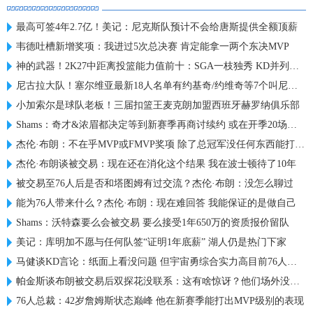
最高可签4年2.7亿！美记：尼克斯队预计不会给唐斯提供全额顶薪
韦德吐槽新增奖项：我进过5次总决赛 肯定能拿一两个东决MVP
神的武器！2K27中距离投篮能力值前十：SGA一枝独秀 KD并列第三
尼古拉大队！塞尔维亚最新18人名单有约基奇/约维奇等7个叫尼古拉
小加索尔是球队老板！三届扣篮王麦克朗加盟西班牙赫罗纳俱乐部
Shams：奇才&浓眉都决定等到新赛季再商讨续约 或在开季20场左右
杰伦·布朗：不在乎MVP或FMVP奖项 除了总冠军没任何东西能打动我
杰伦·布朗谈被交易：现在还在消化这个结果 我在波士顿待了10年
被交易至76人后是否和塔图姆有过交流？杰伦·布朗：没怎么聊过
能为76人带来什么？杰伦·布朗：现在难回答 我能保证的是做自己
Shams：沃特森要么会被交易 要么接受1年650万的资质报价留队
美记：库明加不愿与任何队签“证明1年底薪” 湖人仍是热门下家
马健谈KD言论：纸面上看没问题 但宇宙勇综合实力高目前76人一档
帕金斯谈布朗被交易后双探花没联系：这有啥惊讶？他们场外没私交
76人总裁：42岁詹姆斯状态巅峰 他在新赛季能打出MVP级别的表现