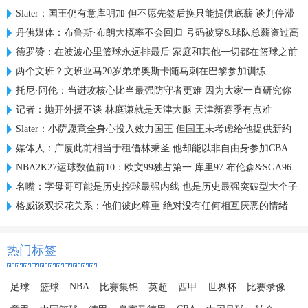
Slater：国王仍有意库明加 但不愿先签后换只能提供底薪 谈判停滞
丹佛媒体：布鲁斯·布朗大概率不会回归 号码被穿&球队总薪资过高
德罗赞：在波波心里篮球永远排最后 家庭和其他一切都在篮球之前
两个文班？文班亚马20岁弟弟奥斯卡随马刺在巴黎参加训练
托尼·阿伦：当进攻核心比当最强防守者更难 因为大家一直研究你
记者：抛开外援不谈 林庭谦就是天津大腿 天津新赛季有点难
Slater：小萨愿意全身心投入效力国王 但国王未考虑给他提供新约
媒体人：广厦此前相当于租借林秉圣 他却能以非自由身参加CBA选秀
NBA2K27运球数值前10：欧文99独占第一 库里97 布伦森&SGA96
名嘴：字母哥可能是历史控球最强内线 也是历史最强突破型大个子
格威谈双探花关系：他们彼此尊重 绝对没有任何相互厌恶的情绪
热门标签
NBA
足球
篮球
比赛集锦
英超
西甲
世界杯
比赛录像