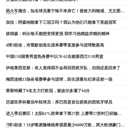
因火车撞击，知名球员曼宁格不幸身亡！曾效力利物浦、尤文图斯
等球队
加拉：阿森纳能拿下三冠王吗？我认为他们只能拿下英超冠军
彼得森：科比每天都想变得更强 我学习他精益求精的精神
4球3助攻，布雷默创造生涯单赛季直接参与进球数新高
中国U18国青男篮热身赛中以78-62击败新西兰U18男篮
伊格莱西亚斯：有人觉得我不会再回西班牙队，但我还是回来了
梅西连续13场各项赛事参与进球，距生涯最长纪录还差一场
莱斯特藏了8名主力打欧冠，被波尔多灌了64分
历届世界杯最佳年轻球员：库巴西是首位获奖的西班牙球员
进入季后赛区！太阳61%胜率拿下第27胜 上赛季27胜时已经输了
29场
7球5助攻！19岁喀麦隆锋线希望星最少6000万欧，两大欧洲豪门争
抢