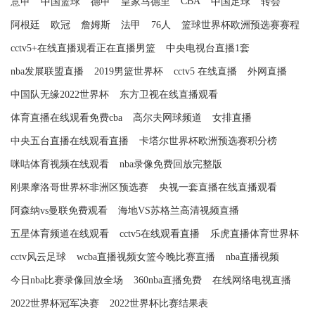
CBA
意甲
中国篮球
德甲
皇家马德里
中国足球
转会
阿根廷
欧冠
詹姆斯
法甲
76人
篮球世界杯欧洲预选赛赛程
cctv5+在线直播观看正在直播男篮
中央电视台直播1套
nba发展联盟直播
2019男篮世界杯
cctv5 在线直播
外网直播
中国队无缘2022世界杯
东方卫视在线直播观看
体育直播在线观看免费cba
高尔夫网球频道
女排直播
中央五台直播在线观看直播
卡塔尔世界杯欧洲预选赛积分榜
咪咕体育视频在线观看
nba录像免费回放完整版
刚果摩洛哥世界杯非洲区预选赛
央视一套直播在线直播观看
阿森纳vs曼联免费观看
海地VS苏格兰高清视频直播
五星体育频道在线观看
cctv5在线观看直播
乐虎直播体育世界杯
cctv风云足球
wcba直播视频女篮今晚比赛直播
nba直播视频
今日nba比赛录像回放全场
360nba直播免费
在线网络电视直播
2022世界杯冠军决赛
2022世界杯比赛结果表