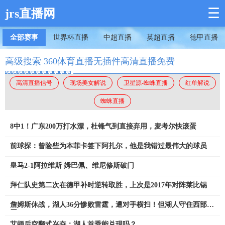
☰
jrs直播网
全部赛事
世界杯直播
中超直播
英超直播
德甲直播
高级搜索 360体育直播无插件高清直播免费
高清直播信号
现场美女解说
卫星源-蜘蛛直播
红单解说
蜘蛛直播
8中1！广东200万打水漂，杜锋气到直接弃用，麦考尔快滚蛋
前球探：曾险些为本菲卡签下阿扎尔，他是我错过最伟大的球员
皇马2-1阿拉维斯 姆巴佩、维尼修斯破门
拜仁队史第二次在德甲补时逆转取胜，上次是2017年对阵莱比锡
詹姆斯休战，湖人36分惨败雷霆，遭对手横扫！但湖人守住西部第
四
艾顿后空翻式兴奋：湖人首秀能兑现吗？