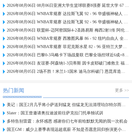
2026年08月06日 08月06日亚洲大学生篮球联赛8强赛 延世大学 67 - 72 政治大学 集锦
2026年08月06日 WNBA常规赛 达拉斯飞翼 92 - 96 华盛顿神秘人 全场集锦
2026年08月06日 WNBA常规赛 达拉斯飞翼 92 - 96 华盛顿神秘人 全场集锦
2026年08月06日 联盟杯-迈阿密国际4-2圣路易斯 梅西2射1传 阿伦助攻戴帽
2026年08月06日 WNBA常规赛 西雅图风暴 86 - 92 纽约自由人 全场集锦
2026年08月06日 WNBA常规赛 菲尼克斯水星 82 - 96 亚特兰大梦想 全场集锦
2026年08月06日 巴黎0-3马略卡下场战曼联 巴黎全场控球近6成+8射3正未果
2026年08月06日 友谊赛-阿森纳1-3贝蒂斯 因卡皮耶破门难救主 福纳尔斯1射2传
2026年08月05日 2场不胜！米兰1-1国米 迪马尔科破门 恩昆库造点+点射拉莫斯登场
热门新闻
更多 >>
美记：国王2月几乎将小萨送到猛龙 但猛龙无法清理珀尔特尔而告吹
Slater：国王曾邀请奥拉迪波前往萨克拉门托单独试训
多特告别雷霆：永怀感恩 感谢你们七年前给默默无闻的我一次机会
国王GM：威少上赛季表现远超底薪 不知是否愿意回归扮演更小角色