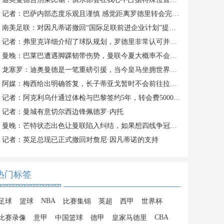
记者：巴萨内部态度乐观且谨慎 感觉距离罗德里转会完成更近了
南美足联：对因凡蒂诺撤回“国际足联前进企业计划”提案表示欢迎
记者：弗里克详细介绍了球队规划，罗德里非常认可并选择加盟巴萨
曼晚：巴莱巴遭遇脚踝韧带伤势，曼联今夏大概率不会继续追求他
龙塞罗：迪奥曼德是一笔重磅引援，当今皇马坐拥世界独一档攻击线
阿媒：梅西给出明确答复，长子蒂亚戈暂时不会前往拉玛西亚青训
记者：阿克利乌什通过体检与巴黎签约5年，转会费5000万欧元
记者：曼城有意切尔西边锋佩德罗·内托
曼晚：芒特状态出色让曼联陷入纠结，如果想四线争冠可能还得买人
记者：英足总现已正式撤回对詹尼·因凡蒂诺的支持
热门标签
NBA
足球
篮球
比赛集锦
英超
西甲
世界杯
CBA
比赛录像
意甲
中国篮球
德甲
皇家马德里