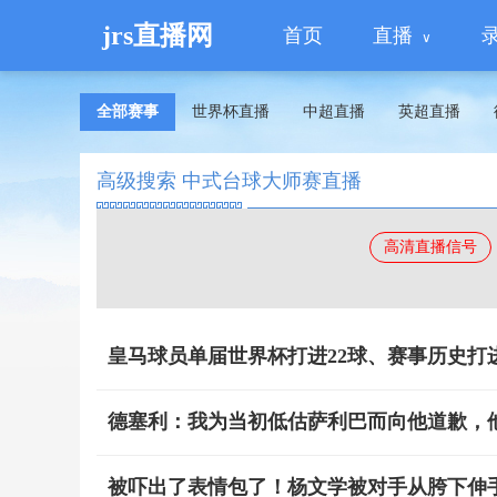
jrs直播网
首页
直播
全部赛事
世界杯直播
中超直播
英超直播
高级搜索 中式台球大师赛直播
高清直播信号
皇马球员单届世界杯打进22球、赛事历史打
德塞利：我为当初低估萨利巴而向他道歉，
被吓出了表情包了！杨文学被对手从胯下伸