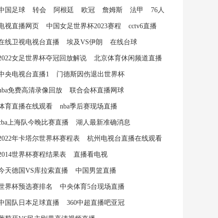
中国足球
转会
阿根廷
欧冠
詹姆斯
法甲
76人
电视直播网页
中国女足世界杯2023赛程
cctv6直播
在线卫视电视台直播
埃及VS伊朗
在线台球
2022女足世界杯夺冠回放解说
北京体育休闲频道直播
中央电视台直播1
门德斯因伤退出世界杯
nba免费高清录像回放
联合会杯直播网球
体育直播在线观看
nba季后赛现场直播
cba上海队今晚比赛直播
湖人最新准确消息
2022年卡塔尔世界杯赛程表
杭州电视台直播在线观看
2014世界杯赛程结果表
直播看电视
今天德国VS库拉索直播
中国男篮直播
世界杯预选赛排名
中央体育5台现场直播
中国队日本足球直播
360中超直播吧亚冠