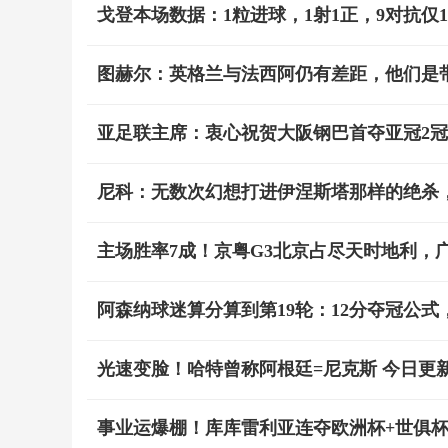
戈登本场数据：1粒进球，1射1正，9对抗仅1
图赫尔：英格兰与法西阿仍有差距，他们是
亚足联主席：衷心祝贺大阪钢巴首夺亚冠2
尼科：无数次幻想打进伊涅斯塔那样的绝杀
主场胜率7成！京粤G3北京占尽天时地利，
阿森纳球迷算分算到第19轮：12分夺冠公式，
光速变脸！哈特曾称阿根廷=尼克斯 今日更
事业运爆棚！库库雷利亚连夺欧洲杯+世俱杯