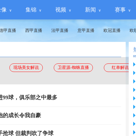
录像
集锦
视频
新闻
赛事
德甲直播
西甲直播
法甲直播
意甲直播
欧冠直播
欧
现场美女解说
卫星源-蜘蛛直播
红单解说
进99球，俱乐部之中最多
他的成长令我自豪
手抢球 但裁判吹了争球