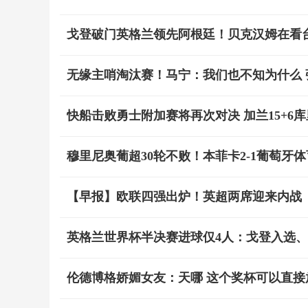
戈登破门英格兰领先阿根廷！贝克汉姆在看
无缘主哨淘汰赛！马宁：我们也不知为什么
快船击败勇士附加赛将再次对决 加兰15+6库里
穆里尼奥葡超30轮不败！本菲卡2-1葡萄牙
【早报】欧联四强出炉！英超两席迎来内战
英格兰世界杯半决赛进球仅4人：戈登入选
伦德博格娇媚女友：天哪 这个奖杯可以直接