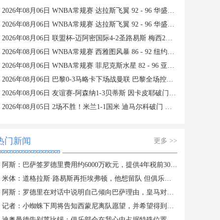
2026年08月06日 WNBA常规赛 达拉斯飞翼 92 - 96 华盛顿神秘人 全场集锦
2026年08月06日 WNBA常规赛 达拉斯飞翼 92 - 96 华盛顿神秘人 全场集锦
2026年08月06日 联盟杯-迈阿密国际4-2圣路易斯 梅西2射1传 阿伦助攻戴帽
2026年08月06日 WNBA常规赛 西雅图风暴 86 - 92 纽约自由人 全场集锦
2026年08月06日 WNBA常规赛 菲尼克斯水星 82 - 96 亚特兰大梦想 全场集锦
2026年08月06日 巴黎0-3马略卡下场战曼联 巴黎全场控球近6成+8射3正未果
2026年08月06日 友谊赛-阿森纳1-3贝蒂斯 因卡皮耶破门难救主 福纳尔斯1射2传
2026年08月05日 2场不胜！米兰1-1国米 迪马尔科破门 恩昆库造点+点射拉莫斯登场
热门新闻
更多 >>
阿斯：巴萨签罗德里费用约6000万欧元，提供4年税前3000万欧合同
米体：道格拉斯·路易斯再拒埃弗顿，他想留队 但俱乐部尚未敲定
阿斯：罗德里在对话中说明自己倾向巴萨理由，皇马对此理解＆祝好
记者：小蜘蛛下周将告知西蒙尼离队愿望，并希望得到理解和帮助
迪奥曼德告别莱比锡：俱乐部会在我心中占据特殊位置，感谢所有