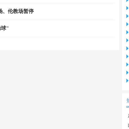
场、伦教场暂停
球"