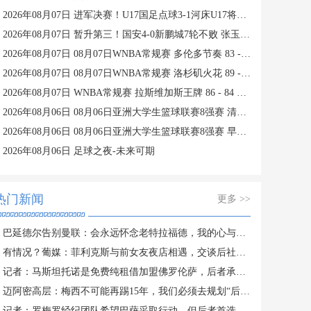
2026年08月07日 进军决赛！U17国足点球3-1河床U17将战阿森纳 江宇涵替补两扑点
2026年08月07日 暂升第三！国安4-0新鹏城7轮不败 张玉宁传射达万双响法比奥破门
2026年08月07日 08月07日WNBA常规赛 多伦多节奏 83 - 97 波特兰火焰 集锦
2026年08月07日 08月07日WNBA常规赛 洛杉矶火花 89 - 82 明尼苏达山猫 全场集锦
2026年08月07日 WNBA常规赛 拉斯维加斯王牌 86 - 84 印第安纳狂热 全场集锦
2026年08月06日 08月06日亚洲大学生篮球联赛8强赛 清华大学 85 - 81 菲律宾大学 集锦
2026年08月06日 08月06日亚洲大学生篮球联赛8强赛 早稻田大学 78 - 71 高丽大学 集锦
2026年08月06日 足球之夜-未来可期
热门新闻
更多 >>
巴延德尔告别曼联：会永远怀念老特拉福德，我的心与你们同在
有情况？葡媒：菲利克斯与前女友夜店相遇，交谈后社媒再次互关
记者：马斯坦托诺是免费纯租借加盟佛罗伦萨，后者承担全额薪水
迈阿密高层：梅西不可能再踢15年，我们必须去规划“后梅西时代”
记者：罗梅罗经纪团队希望巴萨采取行动，但后者首选引进罗德里