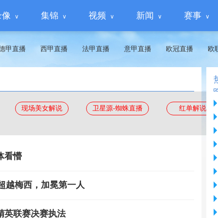
录像
集锦
视频
新闻
赛事
德甲直播
西甲直播
法甲直播
意甲直播
欧冠直播
欧
现场美女解说
卫星源-蜘蛛直播
红单解说
体看懵
蛛超越梅西，加冕第一人
精英联赛决赛执法