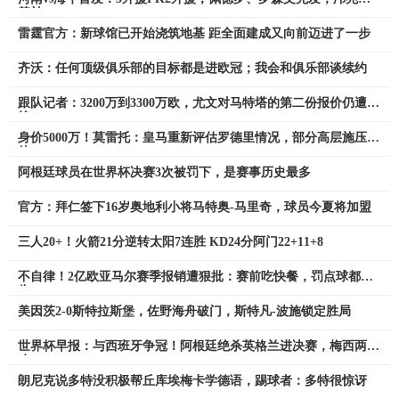
替补
雷霆官方：新球馆已开始浇筑地基 距全面建成又向前迈进了一步
齐沃：任何顶级俱乐部的目标都是进欧冠；我会和俱乐部谈续约
跟队记者：3200万到3300万欧，尤文对马特塔的第二份报价仍遭拒
绝
身价5000万！莫雷托：皇马重新评估罗德里情况，部分高层施压签
他
阿根廷球员在世界杯决赛3次被罚下，是赛事历史最多
官方：拜仁签下16岁奥地利小将马特奥-马里奇，球员今夏将加盟
三人20+！火箭21分逆转太阳7连胜 KD24分阿门22+11+8
不自律！2亿欧亚马尔赛季报销遭狠批：赛前吃快餐，罚点球都受
伤
美因茨2-0斯特拉斯堡，佐野海舟破门，斯特凡-波施锁定胜局
世界杯早报：与西班牙争冠！阿根廷绝杀英格兰进决赛，梅西两助
攻
朗尼克说多特没积极帮丘库埃梅卡学德语，踢球者：多特很惊讶