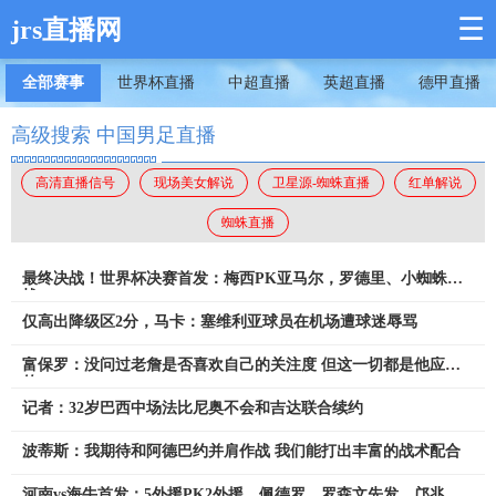
☰
jrs直播网
全部赛事
世界杯直播
中超直播
英超直播
德甲直播
高级搜索 中国男足直播
高清直播信号
现场美女解说
卫星源-蜘蛛直播
红单解说
蜘蛛直播
最终决战！世界杯决赛首发：梅西PK亚马尔，罗德里、小蜘蛛出
战
仅高出降级区2分，马卡：塞维利亚球员在机场遭球迷辱骂
富保罗：没问过老詹是否喜欢自己的关注度 但这一切都是他应得
的
记者：32岁巴西中场法比尼奥不会和吉达联合续约
波蒂斯：我期待和阿德巴约并肩作战 我们能打出丰富的战术配合
河南vs海牛首发：5外援PK2外援，佩德罗、罗森文先发，邝兆镭