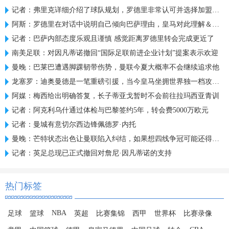
记者：弗里克详细介绍了球队规划，罗德里非常认可并选择加盟巴萨
阿斯：罗德里在对话中说明自己倾向巴萨理由，皇马对此理解＆祝好
记者：巴萨内部态度乐观且谨慎 感觉距离罗德里转会完成更近了
南美足联：对因凡蒂诺撤回“国际足联前进企业计划”提案表示欢迎
曼晚：巴莱巴遭遇脚踝韧带伤势，曼联今夏大概率不会继续追求他
龙塞罗：迪奥曼德是一笔重磅引援，当今皇马坐拥世界独一档攻击线
阿媒：梅西给出明确答复，长子蒂亚戈暂时不会前往拉玛西亚青训
记者：阿克利乌什通过体检与巴黎签约5年，转会费5000万欧元
记者：曼城有意切尔西边锋佩德罗·内托
曼晚：芒特状态出色让曼联陷入纠结，如果想四线争冠可能还得买人
记者：英足总现已正式撤回对詹尼·因凡蒂诺的支持
热门标签
NBA
足球
篮球
英超
比赛集锦
西甲
世界杯
比赛录像