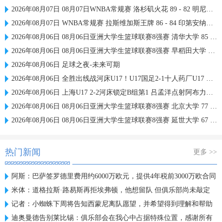
2026年08月07日 08月07日WNBA常规赛 洛杉矶火花 89 - 82 明尼苏达山猫 全场集锦
2026年08月07日 WNBA常规赛 拉斯维加斯王牌 86 - 84 印第安纳狂热 全场集锦
2026年08月06日 08月06日亚洲大学生篮球联赛8强赛 清华大学 85 - 81 菲律宾大学 集锦
2026年08月06日 08月06日亚洲大学生篮球联赛8强赛 早稻田大学 78 - 71 高丽大学 集锦
2026年08月06日 足球之夜-未来可期
2026年08月06日 全胜出线战河床U17！U17国足2-1十人药厂U17 赵松源登场1分钟传射
2026年08月06日 上海U17 2-2河床锁定B组第1 吕孟洋点射阿布力米破门 将战A组第2
2026年08月06日 08月06日亚洲大学生篮球联赛8强赛 北京大学 77 - 79 上海交通大学 集锦
2026年08月06日 08月06日亚洲大学生篮球联赛8强赛 延世大学 67 - 72 政治大学 集锦
热门新闻
更多 >>
阿斯：巴萨签罗德里费用约6000万欧元，提供4年税前3000万欧合同
米体：道格拉斯·路易斯再拒埃弗顿，他想留队 但俱乐部尚未敲定
记者：小蜘蛛下周将告知西蒙尼离队愿望，并希望得到理解和帮助
迪奥曼德告别莱比锡：俱乐部会在我心中占据特殊位置，感谢所有