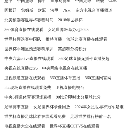
CBA
意甲
中国篮球
德甲
皇家马德里
中国足球
转会
阿根廷
詹姆斯
欧冠
法甲
76人
东方电视台直播频道
北美预选赛世界杯赛程时间
2018年世界杯
360体育直播在线观看
女足世界杯举办地2023
世界杯预选赛中国队
推特直播
篮球比赛直播在线观看
世界杯非洲区预选赛科摩罗
英超积分榜积分
中央六套cctv6直播在线观看
360足球直播无插件直播英超
央视在线直播cctv5
中央网络电视台在线直播
卫视频道直播在线观看
360直播体育直播
360直播网官网
nba现场直播在线观看免费
卫视直播电视台
中央5频道体育赛现场直播
90比分即时比分足球比分
足球赛事直播
女足世界杯录像回放
2024年女足世界杯冠军是谁
世界杯直播足球比赛在线观看免费
足球世界排行榜前十名
电视直播大全在线观看
世界杯直播CCTV5在线观看