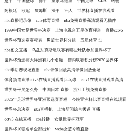
CBA
意甲
中国篮球
德甲
皇家马德里
中国足球
转会
阿根廷
欧冠
詹姆斯
法甲
76人
世界杯直播在线观看
nba直播吧录像
cctv体育直播
nba免费直播高清观看无插件
1999中国女足世界杯决赛
上海电视台五星体育频道
直播cctv5
世界杯预选赛赛程表
男篮世界杯分组
五星体育 f1
nba图文直播
乌兹别克斯坦联赛有哪些球队参加世界杯了
世界杯预选赛大洋洲有几个名额
德丙联赛积分榜2020世界杯
nba季后赛现场直播
nba录像回放高清录像回放全场
体育频道直播cctv5在线直播观看乒乓球
cctv1在线直播观看高清
世界杯平局怎么办
中国日本 直播
浙江卫视免费直播
2026年足球世界杯亚洲预选赛赛程
今晚亚洲杯比赛直播在线观看
世界杯总决赛
nba直播把
上海新闻综合频道 直播
cctv5 在线直播
cba转播
女足世界杯冠军
世界杯16强名单全部出炉
wcba女篮今晚直播