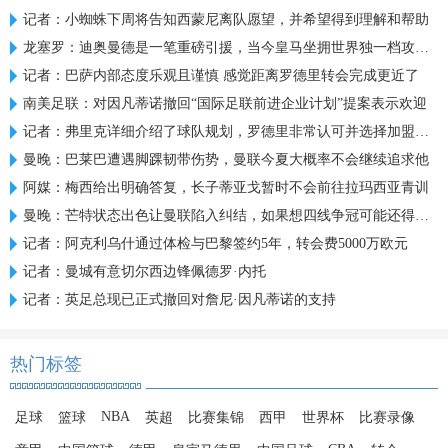
记者：小蜘蛛下周将告知西蒙尼离队愿望，并希望得到理解和帮助
龙塞罗：迪奥曼德是一笔重磅引援，当今皇马坐拥世界独一档攻击线
记者：巴萨内部态度乐观且谨慎 感觉距离罗德里转会完成更近了
南美足联：对因凡蒂诺撤回“国际足联前进企业计划”提案表示欢迎
记者：弗里克详细介绍了球队规划，罗德里非常认可并选择加盟巴萨
曼晚：巴莱巴遭遇脚踝韧带伤势，曼联今夏大概率不会继续追求他
阿媒：梅西给出明确答复，长子蒂亚戈暂时不会前往拉玛西亚青训
曼晚：芒特状态出色让曼联陷入纠结，如果想四线争冠可能还得买人
记者：阿克利乌什通过体检与巴黎签约5年，转会费5000万欧元
记者：曼城有意切尔西边锋佩德罗·内托
记者：英足总现已正式撤回对詹尼·因凡蒂诺的支持
热门标签
NBA
足球
篮球
英超
比赛集锦
西甲
世界杯
比赛录像