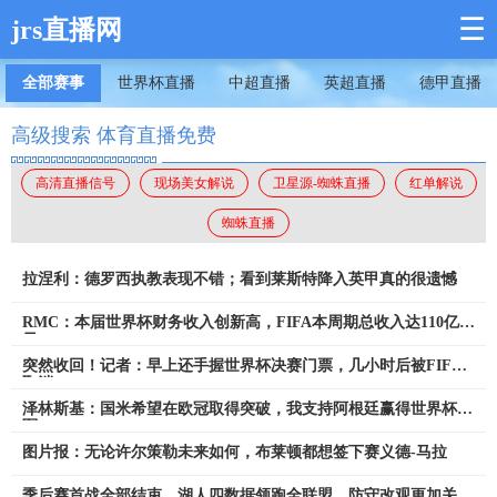
☰
jrs直播网
全部赛事
世界杯直播
中超直播
英超直播
德甲直播
高级搜索 体育直播免费
高清直播信号
现场美女解说
卫星源-蜘蛛直播
红单解说
蜘蛛直播
拉涅利：德罗西执教表现不错；看到莱斯特降入英甲真的很遗憾
RMC：本届世界杯财务收入创新高，FIFA本周期总收入达110亿美
元
突然收回！记者：早上还手握世界杯决赛门票，几小时后被FIFA
取消
泽林斯基：国米希望在欧冠取得突破，我支持阿根廷赢得世界杯冠
军
图片报：无论许尔策勒未来如何，布莱顿都想签下赛义德-马拉
季后赛首战全部结束，湖人四数据领跑全联盟，防守改观更加关