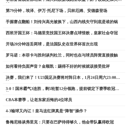
键？
第79分钟，埃泽、伊万·托尼下场，贝林厄姆、安德森登场
手握赛点翻船！刘传兴高光被换下，山西内线失守到底是谁的锅
西班牙国王杯：马德里竞技国王杯决赛点球惜败，皇家社会夺冠
开场20分钟连丢两球，是法国队史在世界杯首次出现
罗马诺：本菲卡与胜利谈判杜兰，同时也在与球员阵营直接接触
如何看待负面声音？金顺凯：踢得不好的时候就该接受批评
决赛，我们来了！U23国足决赛将对阵日本，1月24日周六23:00打
响
3-0！国米霸气3连胜，剩5轮暂12分领跑，提前锁定下赛季欧冠资
格
CBA本赛季，让老东家后悔的4位球员
4-3输球又内讧！皇马这红牌真是“降智”操作？
鲁梅尼格谈弗里克：只要在巴萨待得够久，他会带队赢得欧冠