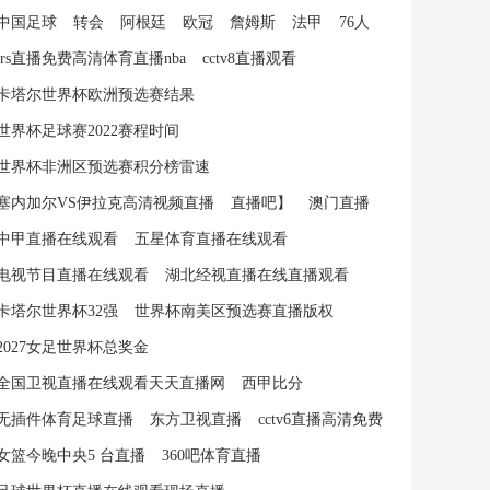
中国足球
转会
阿根廷
欧冠
詹姆斯
法甲
76人
jrs直播免费高清体育直播nba
cctv8直播观看
卡塔尔世界杯欧洲预选赛结果
世界杯足球赛2022赛程时间
世界杯非洲区预选赛积分榜雷速
塞内加尔VS伊拉克高清视频直播
直播吧】
澳门直播
中甲直播在线观看
五星体育直播在线观看
电视节目直播在线观看
湖北经视直播在线直播观看
卡塔尔世界杯32强
世界杯南美区预选赛直播版权
2027女足世界杯总奖金
全国卫视直播在线观看天天直播网
西甲比分
无插件体育足球直播
东方卫视直播
cctv6直播高清免费
女篮今晚中央5 台直播
360吧体育直播