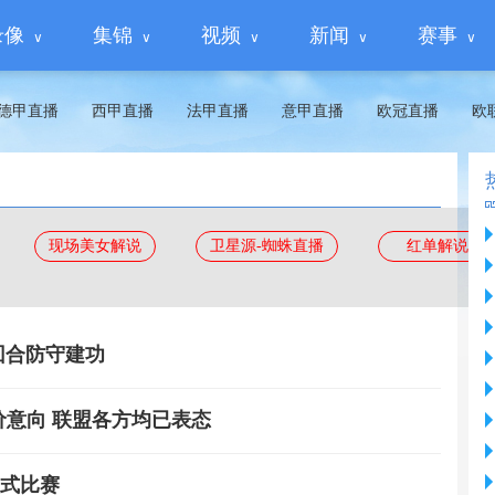
录像
集锦
视频
新闻
赛事
德甲直播
西甲直播
法甲直播
意甲直播
欧冠直播
欧
现场美女解说
卫星源-蜘蛛直播
红单解说
回合防守建功
价意向 联盟各方均已表态
正式比赛