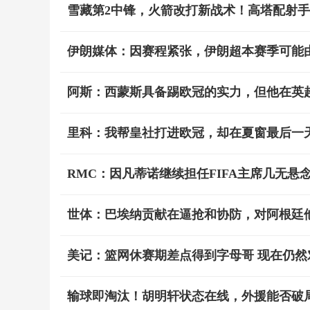
雪藏第2中锋，火箭改打新战术！高塔配射手
伊朗媒体：因赛程紧张，伊朗超本赛季可能
阿斯：西蒙斯具备踢欧冠的实力，但他在英
里科：我帮皇社打进欧冠，却在夏窗最后一
RMC：因凡蒂诺继续担任FIFA主席几无悬
世体：巴埃纳贡献在逼抢和协防，对阿根廷
美记：篮网休赛期差点得到字母哥 现在仍然
输球即淘汰！胡明轩状态在线，外援能否破