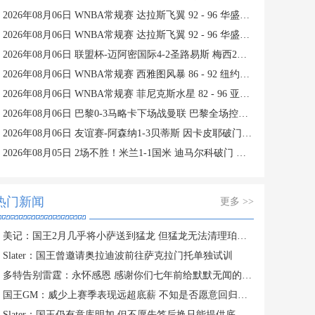
2026年08月06日 WNBA常规赛 达拉斯飞翼 92 - 96 华盛顿神秘人 全场集锦
2026年08月06日 WNBA常规赛 达拉斯飞翼 92 - 96 华盛顿神秘人 全场集锦
2026年08月06日 联盟杯-迈阿密国际4-2圣路易斯 梅西2射1传 阿伦助攻戴帽
2026年08月06日 WNBA常规赛 西雅图风暴 86 - 92 纽约自由人 全场集锦
2026年08月06日 WNBA常规赛 菲尼克斯水星 82 - 96 亚特兰大梦想 全场集锦
2026年08月06日 巴黎0-3马略卡下场战曼联 巴黎全场控球近6成+8射3正未果
2026年08月06日 友谊赛-阿森纳1-3贝蒂斯 因卡皮耶破门难救主 福纳尔斯1射2传
2026年08月05日 2场不胜！米兰1-1国米 迪马尔科破门 恩昆库造点+点射拉莫斯登场
热门新闻
更多 >>
美记：国王2月几乎将小萨送到猛龙 但猛龙无法清理珀尔特尔而告吹
Slater：国王曾邀请奥拉迪波前往萨克拉门托单独试训
多特告别雷霆：永怀感恩 感谢你们七年前给默默无闻的我一次机会
国王GM：威少上赛季表现远超底薪 不知是否愿意回归扮演更小角色
Slater：国王仍有意库明加 但不愿先签后换只能提供底薪 谈判停滞