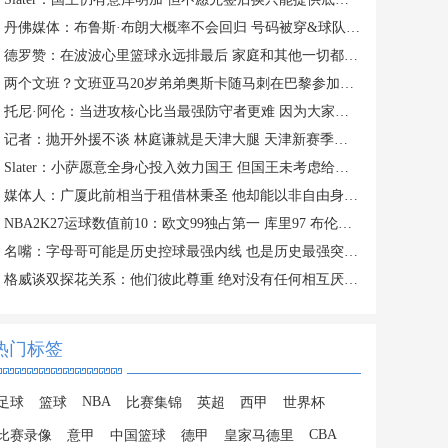
丹佛媒体：布鲁斯·布朗大概率不会回归 号码被穿&球队总薪资过高
德罗赞：在波波心里篮球永远排最后 家庭和其他一切都在篮球之前
两个文班？文班亚马20岁弟弟奥斯卡随马刺在巴黎参加训练
托尼·阿伦：当进攻核心比当最强防守者更难 因为大家一直研究你
记者：抛开外援不谈 林庭谦就是天津大腿 天津新赛季有点难
Slater：小萨愿意全身心投入效力国王 但国王未考虑给他提供新约
媒体人：广厦此前相当于租借林秉圣 他却能以非自由身参加CBA选秀
NBA2K27运球数值前10：欧文99独占第一 库里97 布伦森&SGA96
名嘴：字母哥可能是历史控球最强内线 也是历史最强突破型大个子
格威谈双探花关系：他们彼此尊重 绝对没有任何相互厌恶的情绪
热门标签
NBA
足球
篮球
比赛集锦
英超
西甲
世界杯
CBA
比赛录像
意甲
中国篮球
德甲
皇家马德里