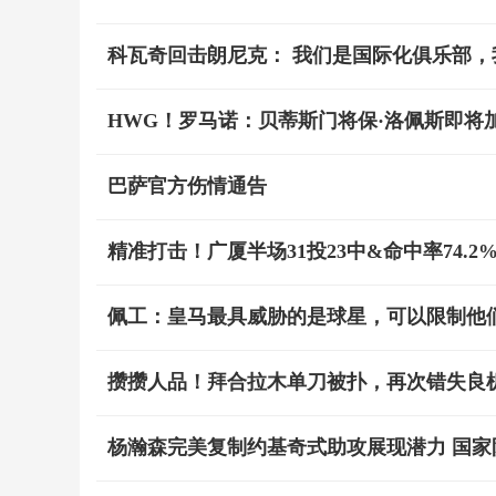
科瓦奇回击朗尼克： 我们是国际化俱乐部，
HWG！罗马诺：贝蒂斯门将保·洛佩斯即将
巴萨官方伤情通告
精准打击！广厦半场31投23中&命中率74.2%
佩工：皇马最具威胁的是球星，可以限制他
攒攒人品！拜合拉木单刀被扑，再次错失良
杨瀚森完美复制约基奇式助攻展现潜力 国