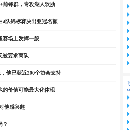
+前锋群，专攻湖人软肋
由4队锦标赛决出亚冠名额
超赛场上发挥一般
天被要求离队
念，他已获近200个协会支持
他的价值可能最大化体现
对他感兴趣
局？