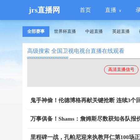
jrs直播网
首页
直播
全部赛事
世界杯直播
中超直播
英超直播
高级搜索 全国卫视电视台直播在线观看
高清直播信号
鬼手神偷！伦德博格再献关键抢断 连续3个
万事俱备！Shams：詹姆斯尽数获知各队报
里程碑一战，孔帕尼迎来执教拜仁第100场