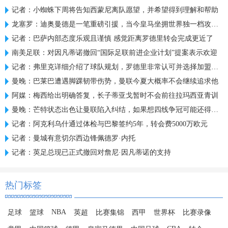
记者：小蜘蛛下周将告知西蒙尼离队愿望，并希望得到理解和帮助
龙塞罗：迪奥曼德是一笔重磅引援，当今皇马坐拥世界独一档攻击线
记者：巴萨内部态度乐观且谨慎 感觉距离罗德里转会完成更近了
南美足联：对因凡蒂诺撤回“国际足联前进企业计划”提案表示欢迎
记者：弗里克详细介绍了球队规划，罗德里非常认可并选择加盟巴萨
曼晚：巴莱巴遭遇脚踝韧带伤势，曼联今夏大概率不会继续追求他
阿媒：梅西给出明确答复，长子蒂亚戈暂时不会前往拉玛西亚青训
曼晚：芒特状态出色让曼联陷入纠结，如果想四线争冠可能还得买人
记者：阿克利乌什通过体检与巴黎签约5年，转会费5000万欧元
记者：曼城有意切尔西边锋佩德罗·内托
记者：英足总现已正式撤回对詹尼·因凡蒂诺的支持
热门标签
NBA
足球
篮球
英超
比赛集锦
西甲
世界杯
比赛录像