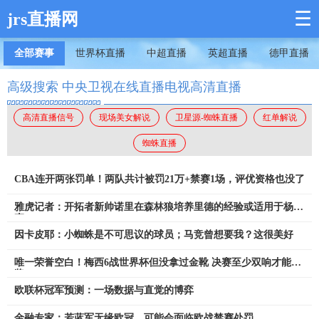
☰
jrs直播网
全部赛事
世界杯直播
中超直播
英超直播
德甲直播
高级搜索 中央卫视在线直播电视高清直播
高清直播信号
现场美女解说
卫星源-蜘蛛直播
红单解说
蜘蛛直播
CBA连开两张罚单！两队共计被罚21万+禁赛1场，评优资格也没了
雅虎记者：开拓者新帅诺里在森林狼培养里德的经验或适用于杨瀚
森
因卡皮耶：小蜘蛛是不可思议的球员；马竞曾想要我？这很美好
唯一荣誉空白！梅西6战世界杯但没拿过金靴 决赛至少双响才能获
奖
欧联杯冠军预测：一场数据与直觉的博弈
金融专家：若蓝军无缘欧冠，可能会面临欧战禁赛处罚