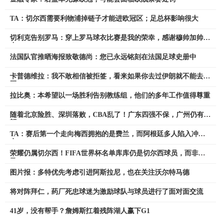
TA：切尔西需要利物浦掉链子才能进欧冠区；足总杯影响很大
切利克告别罗马：穿上罗马球衣比赛是我的荣幸，感谢穆帅加帅等
人
法国队官推晒海报致敬德尚：您已永远铭刻在法国足球史册中
卡普德维拉：我不敢相信被拒签，看来如果你去过伊朗就不能去美
国
拉比奥：本希望以一场胜利告别教练组，他们的多年工作值得尊重
随着北京险胜、深圳落败，CBA乱了！广东四强不保，广州仍有希
望
TA：赛后第一个走向梅西拥抱的是费兰，而阿根廷多人陷入冲突
中
荣耀仍属切尔西！FIFA世界杯名单库库仍是切尔西球员，而非皇
马
图片报：多特优先考虑引进阿斯拉尼，也在关注沃尔特马德
将对阵拜仁，药厂死忠球迷为激励球队与球员进行了面对面交流
41岁，没有帮手？詹姆斯扛着残阵湖人赢下G1