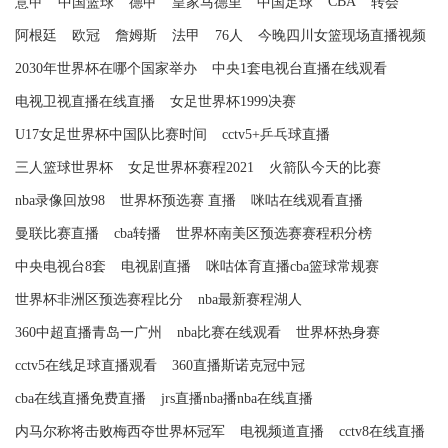
CBA
意甲
中国篮球
德甲
皇家马德里
中国足球
转会
阿根廷
欧冠
詹姆斯
法甲
76人
今晚四川女篮现场直播视频
2030年世界杯在哪个国家举办
中央1套电视台直播在线观看
电视卫视直播在线直播
女足世界杯1999决赛
U17女足世界杯中国队比赛时间
cctv5+乒乓球直播
三人篮球世界杯
女足世界杯赛程2021
火箭队今天的比赛
nba录像回放98
世界杯预选赛 直播
咪咕在线观看直播
曼联比赛直播
cba转播
世界杯南美区预选赛赛程积分榜
中央电视台8套
电视剧直播
咪咕体育直播cba篮球常规赛
世界杯非洲区预选赛程比分
nba最新赛程湖人
360中超直播青岛一广州
nba比赛在线观看
世界杯热身赛
cctv5在线足球直播观看
360直播斯诺克冠中冠
cba在线直播免费直播
jrs直播nba播nba在线直播
内马尔称将击败梅西夺世界杯冠军
电视频道直播
cctv8在线直播