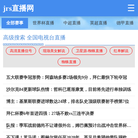
☰
jrs直播网
全部赛事
世界杯直播
中超直播
英超直播
德甲直播
高级搜索 全国电视台直播
高清直播信号
现场美女解说
卫星源-蜘蛛直播
红单解说
蜘蛛直播
五大联赛争冠形势：阿森纳多赛2场领先9分，拜仁最快下轮夺冠
沙尔克04更新球队伤情：哲科已逐渐康复，目前将先进行单独训练
博主：基莱斯联赛进球数达24球，排名队史顶级联赛射手榜第7位
拜仁杯赛6年首进四强：27场不败vs三连半决赛
队报：季军战前德尚不让请假外出，姆巴佩预计出战冲击世界杯金
靴
不下课！罗马诺：图赫尔留任至2028年，英足总希望他带队踢欧洲