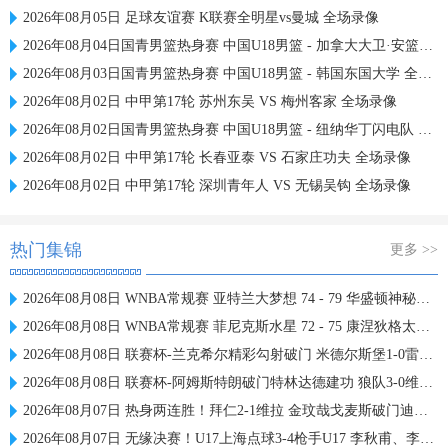
2026年08月05日 足球友谊赛 K联赛全明星vs曼城 全场录像
2026年08月04日国青男篮热身赛 中国U18男篮 - 加拿大大卫·安篮球学院 全场录像
2026年08月03日国青男篮热身赛 中国U18男篮 - 韩国东国大学 全场录像
2026年08月02日 中甲第17轮 苏州东吴 VS 梅州客家 全场录像
2026年08月02日国青男篮热身赛 中国U18男篮 - 纽纳华丁闪电队 全场录像
2026年08月02日 中甲第17轮 长春亚泰 VS 石家庄功夫 全场录像
2026年08月02日 中甲第17轮 深圳青年人 VS 无锡吴钩 全场录像
热门集锦
更多 >>
2026年08月08日 WNBA常规赛 亚特兰大梦想 74 - 79 华盛顿神秘人 全场集锦
2026年08月08日 WNBA常规赛 菲尼克斯水星 72 - 75 康涅狄格太阳 全场集锦
2026年08月08日 联赛杯-兰克希尔精彩勾射破门 米德尔斯堡1-0雷克瑟姆
2026年08月08日 联赛杯-阿姆斯特朗破门特林达德建功 狼队3-0维尔港
2026年08月07日 热身两连胜！拜仁2-1维拉 金玟哉戈麦斯破门迪亚斯替补建功
2026年08月07日 无缘决赛！U17上海点球3-4枪手U17 李秋甫、李文博失点王启戎扑点