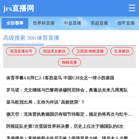
☰
jrs直播网
全部赛事
世界杯直播
中超直播
英超直播
德甲直播
高级搜索 30tv体育直播
高清直播信号
现场美女解说
卫星源-蜘蛛直播
红单解说
蜘蛛直播
体育早餐4.8|拜仁2-1客胜皇马 中国U20女足一球小胜泰国
罗马诺：尤文继续与巴黎商谈穆阿尼转会，奥蓬达未来几周离队
皇马欧冠出局，主帅为何说"虽败犹荣"？
德天空：克洛普执教德国仍有细节待敲定，德足协将再次与红牛谈
判
阿根廷队史第7次晋级世界杯决赛，历史上仅次于德国队的8次
矛盾爆发！意媒称斯卡洛尼不换上劳塔罗是大错，球员本人点赞