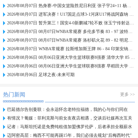
2026年08月07日 热身赛-中国女篮险胜尼日利亚 张子宇24+11 杨舒予12+6
2026年08月07日 进军决赛！U17国足点球3-1河床U17将战阿森纳 江宇涵替补两扑点
2026年08月07日 暂升第三！国安4-0新鹏城7轮不败 张玉宁传射达万双响法比奥破门
2026年08月07日 08月07日WNBA常规赛 多伦多节奏 83 - 97 波特兰火焰 集锦
2026年08月07日 08月07日WNBA常规赛 洛杉矶火花 89 - 82 明尼苏达山猫 全场集锦
2026年08月07日 WNBA常规赛 拉斯维加斯王牌 86 - 84 印第安纳狂热 全场集锦
2026年08月06日 08月06日亚洲大学生篮球联赛8强赛 清华大学 85 - 81 菲律宾大学 集锦
2026年08月06日 08月06日亚洲大学生篮球联赛8强赛 早稻田大学 78 - 71 高丽大学 集锦
2026年08月06日 足球之夜-未来可期
热门新闻
更多 >>
巴延德尔告别曼联：会永远怀念老特拉福德，我的心与你们同在
有情况？葡媒：菲利克斯与前女友夜店相遇，交谈后社媒再次互关
记者：马斯坦托诺是免费纯租借加盟佛罗伦萨，后者承担全额薪水
迈阿密高层：梅西不可能再踢15年，我们必须去规划“后梅西时代”