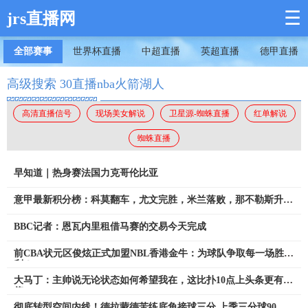
☰
jrs直播网
全部赛事
世界杯直播
中超直播
英超直播
德甲直播
高级搜索 30直播nba火箭湖人
高清直播信号
现场美女解说
卫星源-蜘蛛直播
红单解说
蜘蛛直播
早知道｜热身赛法国力克哥伦比亚
意甲最新积分榜：科莫翻车，尤文完胜，米兰落败，那不勒斯升第
3
BBC记者：恩瓦内里租借马赛的交易今天完成
前CBA状元区俊炫正式加盟NBL香港金牛：为球队争取每一场胜
利！
大马丁：主帅说无论状态如何希望我在，这比扑10点上头条更有价
值
彻底转型空间内线！德拉蒙德苦练底角接球三分 上季三分球90中