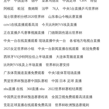
CBA
意甲
中国篮球
德甲
皇家马德里
中国足球
转会
阿根廷
欧冠
詹姆斯
法甲
76人
中央5台直播乒乓世界杯
瑞士联赛积分榜2020世界杯
山东泰山今晚比赛直播
cctv1在线直播观看高清
今天比利时VS埃及直播
正在直播乒乓赛事视频直播
门德斯因伤退出世界杯
中央一台在线直播观看 现场直播中央一台
各省地方电视台直播
2025女足世界杯小组
中央一台新闻直播在线观看
欧冠免费看
西班牙VS沙特阿拉伯上半场直播
大连体育频道直播
比利时VS埃及上半场直播
世界杯比赛安排
广东体育频道直播免费观看
中央5套体育现场直播
男篮世界杯预选赛中国队赛程
中国 日本 足球 直播
nba直播 在线
360直播 nba
2022世界杯赛程结果图
中国男足世界杯预选赛赛程表
全国卫视免费观看高清直播
竞彩足球直播在线观看免费高清
世界杯欧洲预选赛规则