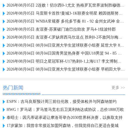
2026年08月05日 2连败！切尔西0-1尤文 热格罗瓦世界波制胜穆德里克时隔614天复出
2026年08月05日 马雷斯卡首胜!曼城3-1K联赛全明星 赖因德斯努里破门塞梅尼奥助攻
2026年08月05日 WNBA常规赛 多伦多节奏 81 - 92 金州女武神 全场集锦
2026年08月05日 友谊赛-苏莱破门迪巴拉助攻 罗马4-1纽波特郡
2026年08月05日 友谊赛-C罗缺席西马坎送点 胜利0-2不敌阿尔梅里亚
2026年08月04日 08月04日亚洲大学生篮球联赛小组赛 延世大学 82 - 83 北京大学 集锦
2026年08月04日 08月04日国青男篮热身赛 中国U18男篮 94 - 85 加拿大大卫·安篮球学院 集锦
2026年08月04日 明日之星冠军杯-U17热刺0-1上海U17 李文博制胜球
2026年08月04日 08月04日亚洲大学生篮球联赛小组赛 早稻田大学 71 - 86 清华大学 集锦
热门新闻
更多 >>
ESPN：吉马良斯预计周三前往伦敦，接受体检并与阿森纳签约
HWG！罗马诺：罗马签马竞右后卫莫利纳达成协议，总价1800万欧
泰晤士：因凡蒂诺承诺让摩洛哥举办2030世界杯决赛，以换取支持
17岁蒙加：我曾非常接近加盟阿森纳，但我觉得自己更适合曼城