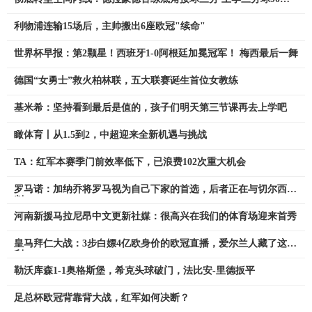
32
利物浦连输15场后，主帅搬出6座欧冠"续命"
世界杯早报：第2颗星！西班牙1-0阿根廷加冕冠军！ 梅西最后一舞
德国“女勇士”救火柏林联，五大联赛诞生首位女教练
基米希：坚持看到最后是值的，孩子们明天第三节课再去上学吧
瞰体育丨从1.5到2，中超迎来全新机遇与挑战
TA：红军本赛季门前效率低下，已浪费102次重大机会
罗马诺：加纳乔将罗马视为自己下家的首选，后者正在与切尔西谈
判
河南新援马拉尼昂中文更新社媒：很高兴在我们的体育场迎来首秀
皇马拜仁大战：3步白嫖4亿欧身价的欧冠直播，爱尔兰人藏了这福
利
勒沃库森1-1奥格斯堡，希克头球破门，法比安-里德扳平
足总杯欧冠背靠背大战，红军如何决断？