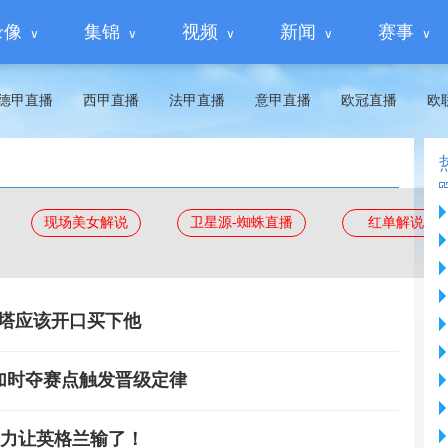
录像
集锦
视频
新闻
赛事
德甲直播
西甲直播
法甲直播
意甲直播
欧冠直播
欧
现场美女解说
卫星源-蜘蛛直播
红单解说
特塔应该开口买下他
 加时夺赛点触发晋级定律
之力让英格兰输了！