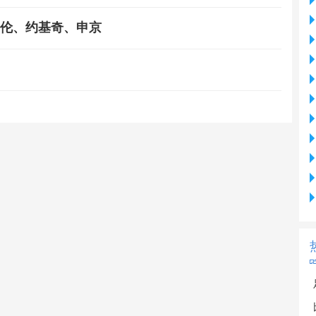
伯伦、约基奇、申京