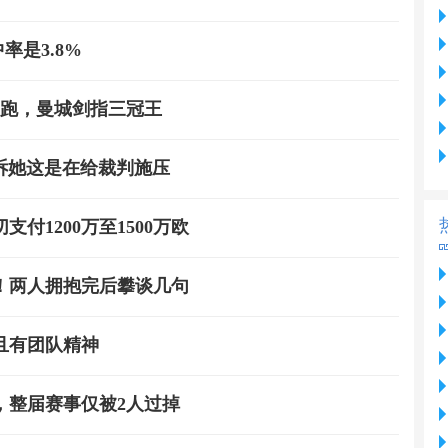
率是3.8%
领跑，曼城剑指三冠王
诉她这是在给裁判施压
1200万至1500万欧
！两人拥抱完后攀谈几句
且有团队精神
，整届赛事仅被2人过掉