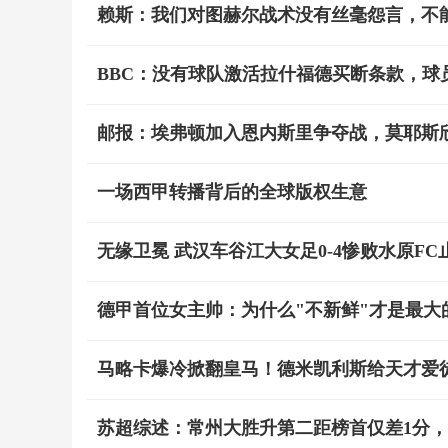
赖斯：我们对图赫尔战术没有丝毫怨言，不
BBC：没有球队激活拉什福德买断条款，球
邮报：埃弗顿加入恩内斯里争夺战，莫耶斯
一场西甲转播背后的全球版权生意
无缘卫冕 武汉车谷江大女足0-4惨败水原F
德甲首位女主帅：为什么"不新鲜"才是最大
马略卡爆冷掀翻皇马！德米凯利斯给天才爱
苏超综述：常州大胜升第二距榜首仅差1分，