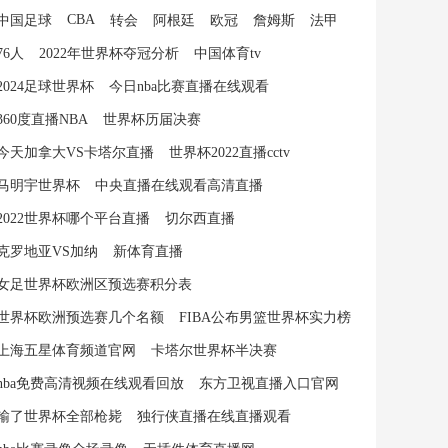
CBA
中国足球
转会
阿根廷
欧冠
詹姆斯
法甲
76人
2022年世界杯夺冠分析
中国体育tv
2024足球世界杯
今日nba比赛直播在线观看
360度直播NBA
世界杯历届决赛
今天加拿大VS卡塔尔直播
世界杯2022直播cctv
马明宇世界杯
中央直播在线观看高清直播
2022世界杯哪个平台直播
切尔西直播
克罗地亚VS加纳
新体育直播
女足世界杯欧洲区预选赛积分表
世界杯欧洲预选赛几个名额
FIBA公布男篮世界杯实力榜
上海五星体育频道官网
卡塔尔世界杯半决赛
nba免费高清视频在线观看回放
东方卫视直播入口官网
输了世界杯全部枪毙
独行侠直播在线直播观看