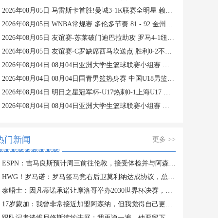
2026年08月05日 马雷斯卡首胜!曼城3-1K联赛全明星 赖因德斯努里破门塞梅尼奥助攻
2026年08月05日 WNBA常规赛 多伦多节奏 81 - 92 金州女武神 全场集锦
2026年08月05日 友谊赛-苏莱破门迪巴拉助攻 罗马4-1纽波特郡
2026年08月05日 友谊赛-C罗缺席西马坎送点 胜利0-2不敌阿尔梅里亚
2026年08月04日 08月04日亚洲大学生篮球联赛小组赛 延世大学 82 - 83 北京大学 集锦
2026年08月04日 08月04日国青男篮热身赛 中国U18男篮 94 - 85 加拿大大卫·安篮球学院 集锦
2026年08月04日 明日之星冠军杯-U17热刺0-1上海U17 李文博制胜球
2026年08月04日 08月04日亚洲大学生篮球联赛小组赛 早稻田大学 71 - 86 清华大学 集锦
热门新闻
更多 >>
ESPN：吉马良斯预计周三前往伦敦，接受体检并与阿森纳签约
HWG！罗马诺：罗马签马竞右后卫莫利纳达成协议，总价1800万欧
泰晤士：因凡蒂诺承诺让摩洛哥举办2030世界杯决赛，以换取支持
17岁蒙加：我曾非常接近加盟阿森纳，但我觉得自己更适合曼城
跟队记者谈维尼修斯续约进展：我再说一遍，他要留下来！！！