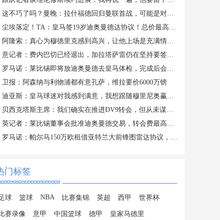
这不巧了吗？曼晚：拉什福德回归曼联首战，可能是对阿莫林的米兰
尘埃落定！TA：皇马签19岁迪奥曼德达协议！总价最高可达1.4亿欧
阿隆索：真心为穆德里克感到高兴，让他上场是充满情感考量的决定
意记者：费内巴切已经退出，加拉塔萨雷仍在坚持要签下莱奥
罗马诺：莱比锡即将放迪奥曼德去皇马体检，完成后会正式签约
卫报：阿森纳与利物浦都有意孔萨，维拉要价6000万镑
迪亚斯：皇马球迷对我感到满意，我想跟随穆里尼奥赢得冠军
贝西克塔斯主席：我们确实在推进DV9转会，但从未谋求签下萨拉赫
英记者：莱比锡董事会批准迪奥曼德交易，转会费最高可达1.4亿欧
罗马诺：帕尔马150万欧租借亚特兰大前锋图雷达协议，24h内体检
热门标签
NBA
足球
篮球
比赛集锦
英超
西甲
世界杯
比赛录像
意甲
中国篮球
德甲
皇家马德里