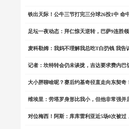
铁出天际！公牛三节打完三分球26投1中 命中
足坛一夜动态：拜仁惊天逆转，巴萨9连胜
麦科勒姆：我妈不理解我总吃T白扔钱 我告
记者：坎特转会仍未谈拢，吉达要求费内巴切支付
大小胖聊啥呢？赛后约基奇径直走向东契奇
维埃里：劳塔罗身形比我小，但他非常强并
对位梅西！阿斯：库库雷利亚近5场0次被过