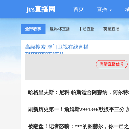
jrs直播网
首页
直播
全部赛事
世界杯直播
中超直播
英超直播
高级搜索 澳门卫视在线直播
高清直播信号
哈格里夫斯：尼科-帕斯适合阿森纳，阿尔
刷新历史第一！詹姆斯29+13+6献扳平三分
被翻盘！记者怒喷：***的图赫尔，你一己