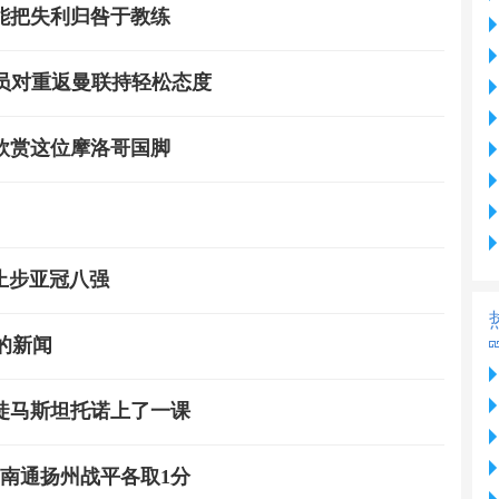
能把失利归咎于教练
员对重返曼联持轻松态度
欣赏这位摩洛哥国脚
C止步亚冠八强
的新闻
徒马斯坦托诺上了一课
南通扬州战平各取1分