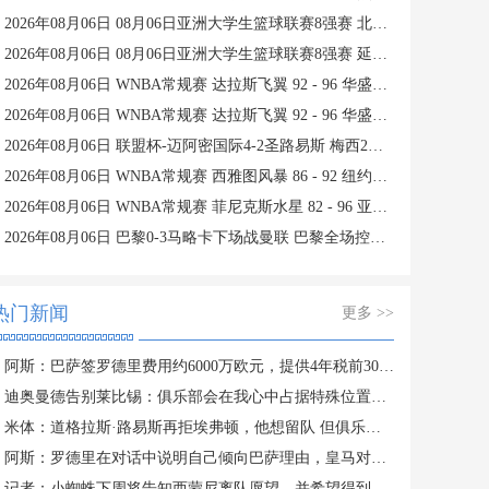
2026年08月06日 08月06日亚洲大学生篮球联赛8强赛 北京大学 77 - 79 上海交通大学 集锦
2026年08月06日 08月06日亚洲大学生篮球联赛8强赛 延世大学 67 - 72 政治大学 集锦
2026年08月06日 WNBA常规赛 达拉斯飞翼 92 - 96 华盛顿神秘人 全场集锦
2026年08月06日 WNBA常规赛 达拉斯飞翼 92 - 96 华盛顿神秘人 全场集锦
2026年08月06日 联盟杯-迈阿密国际4-2圣路易斯 梅西2射1传 阿伦助攻戴帽
2026年08月06日 WNBA常规赛 西雅图风暴 86 - 92 纽约自由人 全场集锦
2026年08月06日 WNBA常规赛 菲尼克斯水星 82 - 96 亚特兰大梦想 全场集锦
2026年08月06日 巴黎0-3马略卡下场战曼联 巴黎全场控球近6成+8射3正未果
热门新闻
更多 >>
阿斯：巴萨签罗德里费用约6000万欧元，提供4年税前3000万欧合同
迪奥曼德告别莱比锡：俱乐部会在我心中占据特殊位置，感谢所有
米体：道格拉斯·路易斯再拒埃弗顿，他想留队 但俱乐部尚未敲定
阿斯：罗德里在对话中说明自己倾向巴萨理由，皇马对此理解＆祝好
记者：小蜘蛛下周将告知西蒙尼离队愿望，并希望得到理解和帮助