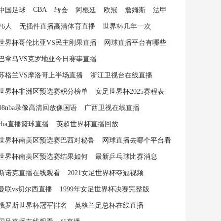
CBA
中国足球
转会
阿根廷
欧冠
詹姆斯
法甲
76人
无插件直播高清体育直播
世界杯几年一次
世界杯哥伦比亚VS民主刚果直播
网球直播平台有哪些
巴拿马VS克罗地亚今日赛事直播
苏格兰VS摩洛哥上半场直播
浙江卫视台在线直播
世界杯非洲区预选赛积分榜单
女足世界杯2025赛程表
98nba录像高清回放像国语
广西卫视在线直播
cba直播篮球直播
英超世界杯直播回放
世界杯南美区预选赛巴西对秘鲁
网球直播去哪个平台看
世界杯南美区预选赛结果如何
最新乒乓球比赛消息
斯诺克直播在线观看
2021女足世界杯夺冠视频
曼联vs切尔西直播
1999年女足世界杯决赛完整版
俄罗斯世界杯冠军排名
英格兰足总杯在线直播