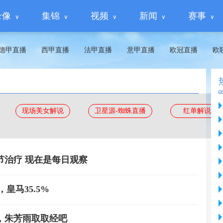
录像
集锦
视频
新闻
赛事
德甲直播
西甲直播
法甲直播
意甲直播
欧冠直播
欧
现场美女解说
卫星源-蜘蛛直播
红单解说
节治疗 现在是每日观察
，皇马35.5%
，朱芳雨取取经吧