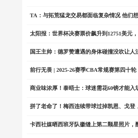
TA：与拓荒猛龙交易都面临复杂情况 他们
太阳报：世界杯决赛票价飙升到12751美元
国王主帅：德罗赞遭遇的身体碰撞没吹让人沮
前行无畏 | 2025-26赛季CBA常规赛第四十
商业味浓厚！泰晤士：球迷需花60镑才能入
拼了老命了！梅西连续带球过掉凯恩、戈登
卡西社媒晒西班牙队徽缝上第二颗星照片，