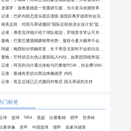
龙塞罗：迪奥曼德是一笔重磅引援，当今皇马坐拥世界独一档攻击线
记者：巴萨内部态度乐观且谨慎 感觉距离罗德里转会完成更近了
南美足联：对因凡蒂诺撤回“国际足联前进企业计划”提案表示欢迎
记者：弗里克详细介绍了球队规划，罗德里非常认可并选择加盟巴萨
曼晚：巴莱巴遭遇脚踝韧带伤势，曼联今夏大概率不会继续追求他
阿媒：梅西给出明确答复，长子蒂亚戈暂时不会前往拉玛西亚青训
曼晚：芒特状态出色让曼联陷入纠结，如果想四线争冠可能还得买人
记者：阿克利乌什通过体检与巴黎签约5年，转会费5000万欧元
记者：曼城有意切尔西边锋佩德罗·内托
记者：英足总现已正式撤回对詹尼·因凡蒂诺的支持
热门标签
NBA
足球
篮球
英超
比赛集锦
西甲
世界杯
比赛录像
意甲
中国篮球
德甲
皇家马德里