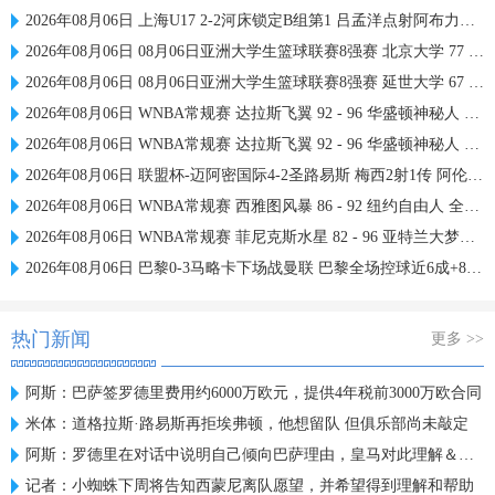
2026年08月06日 上海U17 2-2河床锁定B组第1 吕孟洋点射阿布力米破门 将战A组第2
2026年08月06日 08月06日亚洲大学生篮球联赛8强赛 北京大学 77 - 79 上海交通大学 集锦
2026年08月06日 08月06日亚洲大学生篮球联赛8强赛 延世大学 67 - 72 政治大学 集锦
2026年08月06日 WNBA常规赛 达拉斯飞翼 92 - 96 华盛顿神秘人 全场集锦
2026年08月06日 WNBA常规赛 达拉斯飞翼 92 - 96 华盛顿神秘人 全场集锦
2026年08月06日 联盟杯-迈阿密国际4-2圣路易斯 梅西2射1传 阿伦助攻戴帽
2026年08月06日 WNBA常规赛 西雅图风暴 86 - 92 纽约自由人 全场集锦
2026年08月06日 WNBA常规赛 菲尼克斯水星 82 - 96 亚特兰大梦想 全场集锦
2026年08月06日 巴黎0-3马略卡下场战曼联 巴黎全场控球近6成+8射3正未果
热门新闻
更多 >>
阿斯：巴萨签罗德里费用约6000万欧元，提供4年税前3000万欧合同
米体：道格拉斯·路易斯再拒埃弗顿，他想留队 但俱乐部尚未敲定
阿斯：罗德里在对话中说明自己倾向巴萨理由，皇马对此理解＆祝好
记者：小蜘蛛下周将告知西蒙尼离队愿望，并希望得到理解和帮助