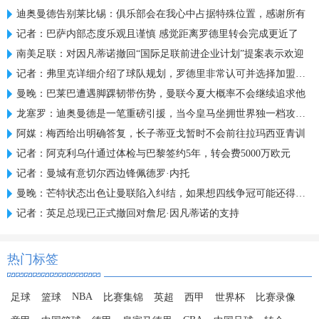
迪奥曼德告别莱比锡：俱乐部会在我心中占据特殊位置，感谢所有
记者：巴萨内部态度乐观且谨慎 感觉距离罗德里转会完成更近了
南美足联：对因凡蒂诺撤回“国际足联前进企业计划”提案表示欢迎
记者：弗里克详细介绍了球队规划，罗德里非常认可并选择加盟巴萨
曼晚：巴莱巴遭遇脚踝韧带伤势，曼联今夏大概率不会继续追求他
龙塞罗：迪奥曼德是一笔重磅引援，当今皇马坐拥世界独一档攻击线
阿媒：梅西给出明确答复，长子蒂亚戈暂时不会前往拉玛西亚青训
记者：阿克利乌什通过体检与巴黎签约5年，转会费5000万欧元
记者：曼城有意切尔西边锋佩德罗·内托
曼晚：芒特状态出色让曼联陷入纠结，如果想四线争冠可能还得买人
记者：英足总现已正式撤回对詹尼·因凡蒂诺的支持
热门标签
NBA
足球
篮球
比赛集锦
英超
西甲
世界杯
比赛录像