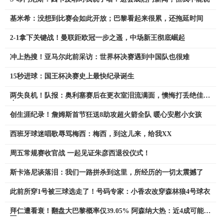
基米希：没想到比赛会如此开放；巴黎看起来很累，还拖延时间
2-1拿下关键战！曼联距欧冠一步之遥，中场新王彻底崛起
冲上热搜！亚马尔此前采访：世界杯决赛遇到中国队也很难
15秒进球：国王杯决赛史上最快纪录诞生
两失良机！队报：奥利塞赛后在更衣室泪流满面，懊悔打丢绝佳机
会
创生涯纪录！詹姆斯首节狂送8助攻超火箭全队 暖心安慰小女孩
西班牙球迷唱歌辱骂梅西：梅西，到这儿来，给我XX
周五常规赛收官战 一起见证朱彦西退役仪式！
斯卡洛尼谈落泪：我们一路拼杀到这里，所经历的一切太震撼了
此前所穿1号被三球选走了！号码专家：小香农改穿森林狼4号球衣
拜仁遭看衰！翻盘大巴黎概率仅39.05% 阿森纳大热：近4成可能夺
冠