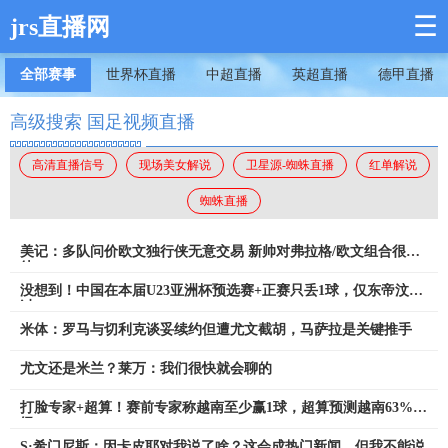
☰
jrs直播网
全部赛事
世界杯直播
中超直播
英超直播
德甲直播
高级搜索 国足视频直播
高清直播信号
现场美女解说
卫星源-蜘蛛直播
红单解说
蜘蛛直播
美记：多队问价欧文独行侠无意交易 新帅对弗拉格/欧文组合很期
待
没想到！中国在本届U23亚洲杯预选赛+正赛只丢1球，仅东帝汶进
过
米体：罗马与切利克谈妥续约但遭尤文截胡，马萨拉是关键推手
尤文还是米兰？莱万：我们很快就会聊的
打脸专家+超算！赛前专家称越南至少赢1球，超算预测越南63%晋
级
S·希门尼斯：因卡皮耶对我说了啥？这会成热门新闻，但我不能说