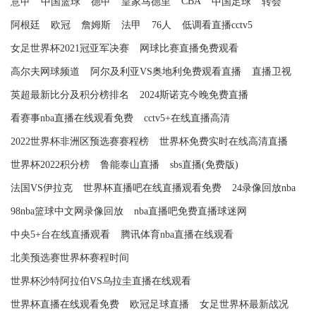
CBA
意甲
中国篮球
德甲
皇家马德里
中国足球
转会
阿根廷
欧冠
詹姆斯
法甲
76人
低调看直播cctv5
女足世界杯2021冠亚军决赛
网球比赛直播免费观看
高尔夫网球频道
阿尔及利亚VS奥地利免费观看直播
直播卫视
英超最新比分及积分榜排名
2024斯诺克今晚免费直播
看赛事nba直播在线观看免费
cctv5+在线直播高清
2022世界杯非洲区预选赛赛程榜
世界杯免费实时在线高清直播
世界杯2022积分榜
鲁能泰山直播
sbs直播(免费版)
法国VS伊拉克
世界杯直播吧在线直播观看免费
24录像回放nba
98nba篮球中文网录像回放
nba直播吧免费直播球迷网
中央5+台在线直播观看
腾讯体育nba直播在线观看
北美预选赛世界杯赛程时间
世界杯沙特阿拉伯VS乌拉圭直播在线观看
世界杯直播在线观看免费
欧冠足球直播
女足世界杯最新战况