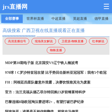
☰
jrs直播网
全部赛事
世界杯直播
中超直播
英超直播
德甲直播
高级搜索 广西卫视在线直播观看正在直播
高清直播信号
现场美女解说
卫星源-蜘蛛直播
红单解说
蜘蛛直播
MDP第10期电子版 北京国安VS辽宁铁人楠波湾
970球！C罗沙特首冠在望 比手势回击新科亚冠冠军：我有5个欧冠
FH：阿根廷四星队徽意外泄露，决赛饮恨致其沦为废案
官方：法兰克福从德乙菲尔特回购23岁前锋富特科伊
巴黎连续8场欧冠淘汰赛进球2+，有望打破巴萨纪录
阿韦洛亚：谁要是不相信能翻盘，就留在马德里