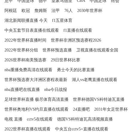
CBA
意甲
中国篮球
德甲
皇家马德里
中国足球
转会
阿根廷
欧冠
詹姆斯
法甲
76人
2030年世界杯
湖北新闻联播直播 今天
f1五星体育
中央五套节目表直播在线观看
f1直播在线观看
2022年世界杯直播时间
世界杯非洲区预选赛程2026
2022年世界杯分组
世界杯预选直播
卫视直播在线观看全国
2026世界杯南美预选赛
29日世界杯比赛
nba重播免费高清在线观看
勇士今天的比赛直播
世界杯预选赛大洋洲区赛程表最新
湖人vs老鹰直播在线观看
nba直播吧在线直播
nba今日战报
足球世界杯直播 极尽体育高清直播
世界杯德国VS科特迪瓦直播
世界杯奥地利VS约旦直播在线观看
24直播吧
2031年女足世界杯
电视 直播
cctv5在线观看
德国VS科特迪瓦高清视频直播
2022世界杯直播在线观看
中央五台cctv5+直播在线观看