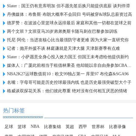
Slater：国王仍有意库明加 但不愿先签后换只能提供底薪 谈判停滞
丹佛媒体：布鲁斯·布朗大概率不会回归 号码被穿&球队总薪资过高
德罗赞：在波波心里篮球永远排最后 家庭和其他一切都在篮球之前
两个文班？文班亚马20岁弟弟奥斯卡随马刺在巴黎参加训练
托尼·阿伦：当进攻核心比当最强防守者更难 因为大家一直研究你
记者：抛开外援不谈 林庭谦就是天津大腿 天津新赛季有点难
Slater：小萨愿意全身心投入效力国王 但国王未考虑给他提供新约
媒体人：广厦此前相当于租借林秉圣 他却能以非自由身参加CBA选秀
NBA2K27运球数值前10：欧文99独占第一 库里97 布伦森&SGA96
名嘴：字母哥可能是历史控球最强内线 也是历史最强突破型大个子
格威谈双探花关系：他们彼此尊重 绝对没有任何相互厌恶的情绪
热门标签
NBA
足球
篮球
比赛集锦
英超
西甲
世界杯
比赛录像