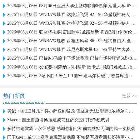
2026年08月06日 08月06日亚洲大学生篮球联赛8强赛 延世大学 67 - 72 政治大学 集锦
2026年08月06日 WNBA常规赛 达拉斯飞翼 92 - 96 华盛顿神秘人 全场集锦
2026年08月06日 WNBA常规赛 达拉斯飞翼 92 - 96 华盛顿神秘人 全场集锦
2026年08月06日 联盟杯-迈阿密国际4-2圣路易斯 梅西2射1传 阿伦助攻戴帽
2026年08月06日 WNBA常规赛 西雅图风暴 86 - 92 纽约自由人 全场集锦
2026年08月06日 WNBA常规赛 菲尼克斯水星 82 - 96 亚特兰大梦想 全场集锦
2026年08月06日 巴黎0-3马略卡下场战曼联 巴黎全场控球近6成+8射3正未果
2026年08月06日 友谊赛-阿森纳1-3贝蒂斯 因卡皮耶破门难救主 福纳尔斯1射2传
2026年08月05日 2场不胜！米兰1-1国米 迪马尔科破门 恩昆库造点+点射拉莫斯登场
热门新闻
更多 >>
美记：国王2月几乎将小萨送到猛龙 但猛龙无法清理珀尔特尔而告吹
Slater：国王曾邀请奥拉迪波前往萨克拉门托单独试训
多特告别雷霆：永怀感恩 感谢你们七年前给默默无闻的我一次机会
国王GM：威少上赛季表现远超底薪 不知是否愿意回归扮演更小角色