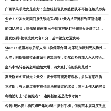
广西平果呗侬女足官方：主教练赵岩及教练团队不再担任相关职务
业余！27岁女足国门屡失误连丢4球 12天内从亚洲杯到亚冠连场梦
游
前CBA球员：快船输在体能 公牛这支球队打得很快&还进了25个3
分
曼联仅剩4轮领先第六名11分，基本锁定欧冠资格
Shams：签塞布尔后湖人有16份保障合同 与库明加谈判无实质性进
展
天空：阿斯顿维拉正商谈引进加纳乔，切尔西坚持加入永久转会条
款
皇马中场转会英超可能性大增，四大豪门谁能笑到最后？
夏天刚来冬窗就走？天空：麦卡蒂可能离开森林，多队有意租借
克罗斯：有人说过没有在伯纳乌被嘘过的球员，算不上伟大的球员
利物浦盯上"公路跑者"：边路新解还是战术弯路？
各剩1场比赛！梅西姆巴佩均8球占据射手榜，但梅西本届两度失点