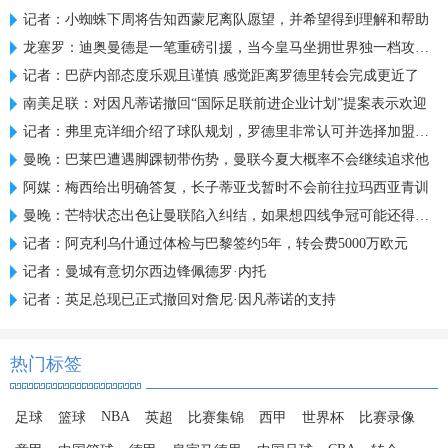
记者：小蜘蛛下周将告知西蒙尼离队愿望，并希望得到理解和帮助
龙塞罗：迪奥曼德是一笔重磅引援，当今皇马坐拥世界独一档攻击线
记者：巴萨内部态度乐观且谨慎 感觉距离罗德里转会完成更近了
南美足联：对因凡蒂诺撤回“国际足联前进企业计划”提案表示欢迎
记者：弗里克详细介绍了球队规划，罗德里非常认可并选择加盟巴萨
曼晚：巴莱巴遭遇脚踝韧带伤势，曼联今夏大概率不会继续追求他
阿媒：梅西给出明确答复，长子蒂亚戈暂时不会前往拉玛西亚青训
曼晚：芒特状态出色让曼联陷入纠结，如果想四线争冠可能还得买人
记者：阿克利乌什通过体检与巴黎签约5年，转会费5000万欧元
记者：曼城有意切尔西边锋佩德罗·内托
记者：英足总现已正式撤回对詹尼·因凡蒂诺的支持
热门标签
NBA
足球
篮球
英超
比赛集锦
西甲
世界杯
比赛录像