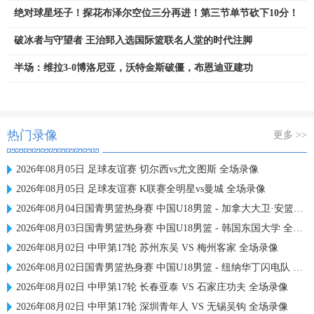
绝对球星坯子！探花布泽尔空位三分再进！第三节单节砍下10分！
破冰者与守望者 王治郅入选国际篮联名人堂的时代注脚
半场：维拉3-0博洛尼亚，沃特金斯破僵，布恩迪亚建功
热门录像
更多 >>
2026年08月05日 足球友谊赛 切尔西vs尤文图斯 全场录像
2026年08月05日 足球友谊赛 K联赛全明星vs曼城 全场录像
2026年08月04日国青男篮热身赛 中国U18男篮 - 加拿大大卫·安篮球学院 全场录像
2026年08月03日国青男篮热身赛 中国U18男篮 - 韩国东国大学 全场录像
2026年08月02日 中甲第17轮 苏州东吴 VS 梅州客家 全场录像
2026年08月02日国青男篮热身赛 中国U18男篮 - 纽纳华丁闪电队 全场录像
2026年08月02日 中甲第17轮 长春亚泰 VS 石家庄功夫 全场录像
2026年08月02日 中甲第17轮 深圳青年人 VS 无锡吴钩 全场录像