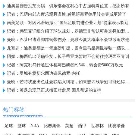
迪奥曼德告别莱比锡：俱乐部会在我心中占据特殊位置，感谢所有
记者：巴萨内部态度乐观且谨慎 感觉距离罗德里转会完成更近了
南美足联：对因凡蒂诺撤回“国际足联前进企业计划”提案表示欢迎
记者：弗里克详细介绍了球队规划，罗德里非常认可并选择加盟巴萨
曼晚：巴莱巴遭遇脚踝韧带伤势，曼联今夏大概率不会继续追求他
龙塞罗：迪奥曼德是一笔重磅引援，当今皇马坐拥世界独一档攻击线
阿媒：梅西给出明确答复，长子蒂亚戈暂时不会前往拉玛西亚青训
记者：阿克利乌什通过体检与巴黎签约5年，转会费5000万欧元
记者：曼城有意切尔西边锋佩德罗·内托
曼晚：芒特状态出色让曼联陷入纠结，如果想四线争冠可能还得买人
记者：英足总现已正式撤回对詹尼·因凡蒂诺的支持
热门标签
NBA
足球
篮球
比赛集锦
英超
西甲
世界杯
比赛录像