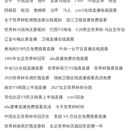
CBA
意甲
中国篮球
德甲
皇家马德里
中国足球
转会
阿根廷
欧冠
詹姆斯
法甲
76人
cctv5在线直播电视观看
女子世界杯欧洲预选赛出线规则
浙江卫视直播免费观看
世界杯16强淘汰赛规则
巴西VS海地
U20男足世界杯:乌拉圭夺冠
辽篮今晚比赛直播
卫视直播在线观看
奥地利VS约旦免费观看直播
中央一台节目直播在线观看
1991年女足世界杯冠军
nba直播免费在线观看
中央5台在线直播观看
世界杯荷兰VS瑞典直播
世界杯预赛直播
2026世界杯非洲区预选赛
湖南卫视在线直播观看高清免费
南非VS韩国上半场直播
2027女足世界杯举办国
哥伦比亚VS民主刚果上半场直播
cctv5回放
nba赛事直播免费观看高清
今天世界杯时间
中国女足世界杯夺冠历史
美国 VS 巴拉圭免费观看直播
世界杯南美区预选赛程
女足世界杯历届冠军是哪一年