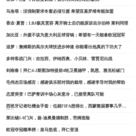
马洛塔：没强制要求冬窗必须引援 希望亚基罗维奇能加盟
香农·夏普：LBJ极其宽容 离开骑士后仍能原谅吉尔伯特 莱利同理
加比亚：外援不该为意大利足球背锅；希望有一天能拿欧冠冠军
追梦：詹姆斯的高尔夫球技进步神速 你能看出他真的下功夫了
多特客战门兴：吉拉西、伊纳西奥、小贝林、雷贾尼出战
剑南春丨拜仁4-2斯图加特提前4轮卫冕德甲，凯恩、雅克松破门
毛伟杰百场感言：感谢俱乐部对我的栽培，感谢李导对我的帮助
态度突变！巴萨青训中场心灰意冷，已接受离队可能
西班牙记者吐槽金手套：也就FIFA想得出，西蒙整届赛事几乎没
事做
莱比锡1-0门兴，扬-迪奥曼德制胜，劳姆造险
欧冠夺冠概率榜：皇马垫底，拜仁登顶