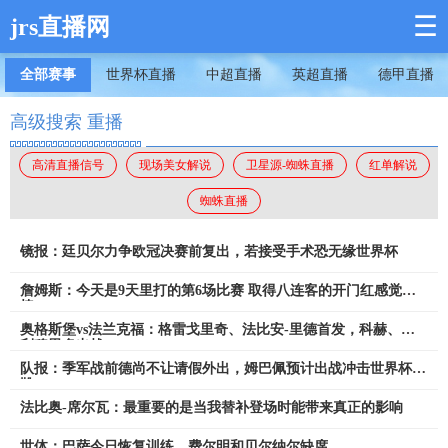
☰
jrs直播网
全部赛事
世界杯直播
中超直播
英超直播
德甲直播
高级搜索 重播
高清直播信号
现场美女解说
卫星源-蜘蛛直播
红单解说
蜘蛛直播
镜报：廷贝尔力争欧冠决赛前复出，若接受手术恐无缘世界杯
詹姆斯：今天是9天里打的第6场比赛 取得八连客的开门红感觉很
棒
奥格斯堡vs法兰克福：格雷戈里奇、法比安-里德首发，科赫、卡
利穆恩多出战
队报：季军战前德尚不让请假外出，姆巴佩预计出战冲击世界杯金
靴
法比奥-席尔瓦：最重要的是当我替补登场时能带来真正的影响
世体：巴萨今日恢复训练，费尔明和贝尔纳尔缺席