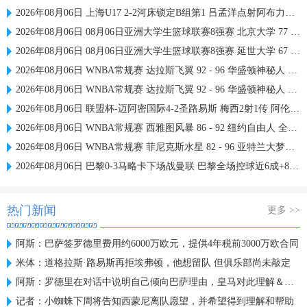
2026年08月06日 上海U17 2-2河床锁定B组第1 吕孟洋点射阿布力米破门 将战A组第2
2026年08月06日 08月06日亚洲大学生篮球联赛8强赛 北京大学 77 - 79 上海交通大学 集锦
2026年08月06日 08月06日亚洲大学生篮球联赛8强赛 延世大学 67 - 72 政治大学 集锦
2026年08月06日 WNBA常规赛 达拉斯飞翼 92 - 96 华盛顿神秘人 全场集锦
2026年08月06日 WNBA常规赛 达拉斯飞翼 92 - 96 华盛顿神秘人 全场集锦
2026年08月06日 联盟杯-迈阿密国际4-2圣路易斯 梅西2射1传 阿伦助攻戴帽
2026年08月06日 WNBA常规赛 西雅图风暴 86 - 92 纽约自由人 全场集锦
2026年08月06日 WNBA常规赛 菲尼克斯水星 82 - 96 亚特兰大梦想 全场集锦
2026年08月06日 巴黎0-3马略卡下场战曼联 巴黎全场控球近6成+8射3正未果
热门新闻
更多 >>
阿斯：巴萨签罗德里费用约6000万欧元，提供4年税前3000万欧合同
米体：道格拉斯·路易斯再拒埃弗顿，他想留队 但俱乐部尚未敲定
阿斯：罗德里在对话中说明自己倾向巴萨理由，皇马对此理解＆祝好
记者：小蜘蛛下周将告知西蒙尼离队愿望，并希望得到理解和帮助