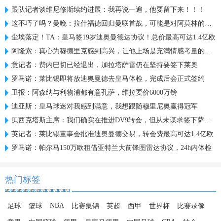
跟队记者谈维尼修斯续约进展：我再说一遍，他要留下来！！！
这不巧了吗？曼晚：拉什福德回归曼联首战，可能是对阿莫林的米兰
尘埃落定！TA：皇马签19岁迪奥曼德达协议！总价最高可达1.4亿欧
阿隆索：真心为穆德里克感到高兴，让他上场是充满情感考量的决定
意记者：费内巴切已经退出，加拉塔萨雷仍在坚持要签下莱奥
罗马诺：莱比锡即将放迪奥曼德去皇马体检，完成后会正式签约
卫报：阿森纳与利物浦都有意孔萨，维拉要价6000万镑
迪亚斯：皇马球迷对我感到满意，我想跟随穆里尼奥赢得冠军
贝西克塔斯主席：我们确实在推进DV9转会，但从未谋求签下萨拉赫
英记者：莱比锡董事会批准迪奥曼德交易，转会费最高可达1.4亿欧
罗马诺：帕尔马150万欧租借亚特兰大前锋图雷达协议，24h内体检
热门标签
NBA
足球
篮球
比赛集锦
英超
西甲
世界杯
比赛录像