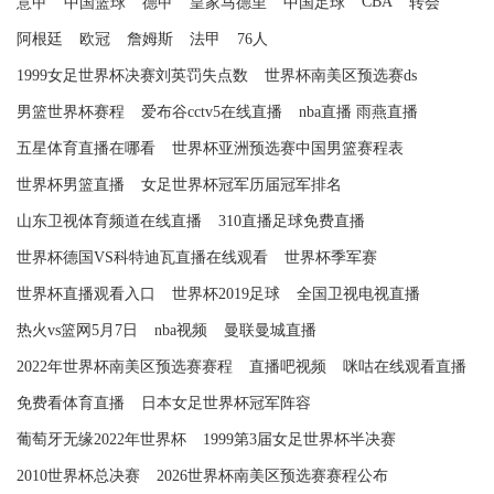
CBA
意甲
中国篮球
德甲
皇家马德里
中国足球
转会
阿根廷
欧冠
詹姆斯
法甲
76人
1999女足世界杯决赛刘英罚失点数
世界杯南美区预选赛ds
男篮世界杯赛程
爱布谷cctv5在线直播
nba直播 雨燕直播
五星体育直播在哪看
世界杯亚洲预选赛中国男篮赛程表
世界杯男篮直播
女足世界杯冠军历届冠军排名
山东卫视体育频道在线直播
310直播足球免费直播
世界杯德国VS科特迪瓦直播在线观看
世界杯季军赛
世界杯直播观看入口
世界杯2019足球
全国卫视电视直播
热火vs篮网5月7日
nba视频
曼联曼城直播
2022年世界杯南美区预选赛赛程
直播吧视频
咪咕在线观看直播
免费看体育直播
日本女足世界杯冠军阵容
葡萄牙无缘2022年世界杯
1999第3届女足世界杯半决赛
2010世界杯总决赛
2026世界杯南美区预选赛赛程公布