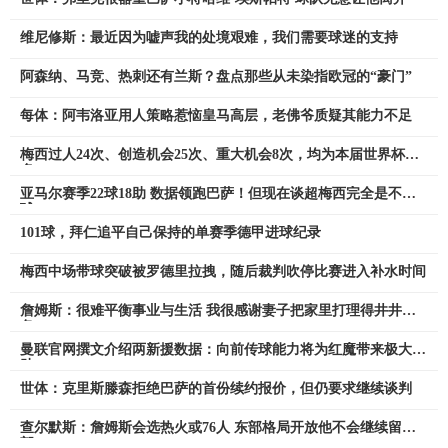
维尼修斯：最近因为嘘声我的处境艰难，我们需要球迷的支持
阿森纳、马竞、热刺还有兰斯？盘点那些从未染指欧冠的“豪门”
每体：阿韦洛亚用人策略惹恼皇马高层，老佛爷质疑其能力不足
梅西过人24次、创造机会25次、重大机会8次，均为本届世界杯最
多
亚马尔赛季22球18助 数据领跑巴萨！但现在谈超梅西完全是不懂
球
101球，拜仁追平自己保持的单赛季德甲进球纪录
梅西中场带球突破被罗德里拉拽，随后裁判吹停比赛进入补水时间
詹姆斯：很难平衡事业与生活 我很感谢妻子把家里打理得井井有
条
曼联官网撰文介绍两新援数据：向前传球能力将为红魔带来极大帮
助
世体：克里斯滕森拒绝巴萨的首份续约报价，但仍要求继续谈判
查尔默斯：詹姆斯会选热火或76人 东部格局开放他不会继续留西
部