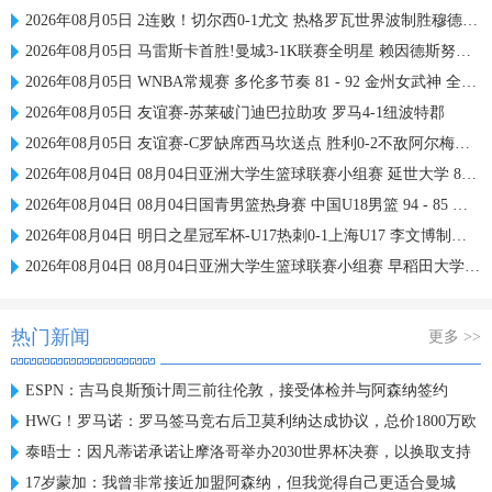
2026年08月05日 2连败！切尔西0-1尤文 热格罗瓦世界波制胜穆德里克时隔614天复出
2026年08月05日 马雷斯卡首胜!曼城3-1K联赛全明星 赖因德斯努里破门塞梅尼奥助攻
2026年08月05日 WNBA常规赛 多伦多节奏 81 - 92 金州女武神 全场集锦
2026年08月05日 友谊赛-苏莱破门迪巴拉助攻 罗马4-1纽波特郡
2026年08月05日 友谊赛-C罗缺席西马坎送点 胜利0-2不敌阿尔梅里亚
2026年08月04日 08月04日亚洲大学生篮球联赛小组赛 延世大学 82 - 83 北京大学 集锦
2026年08月04日 08月04日国青男篮热身赛 中国U18男篮 94 - 85 加拿大大卫·安篮球学院 集锦
2026年08月04日 明日之星冠军杯-U17热刺0-1上海U17 李文博制胜球
2026年08月04日 08月04日亚洲大学生篮球联赛小组赛 早稻田大学 71 - 86 清华大学 集锦
热门新闻
更多 >>
ESPN：吉马良斯预计周三前往伦敦，接受体检并与阿森纳签约
HWG！罗马诺：罗马签马竞右后卫莫利纳达成协议，总价1800万欧
泰晤士：因凡蒂诺承诺让摩洛哥举办2030世界杯决赛，以换取支持
17岁蒙加：我曾非常接近加盟阿森纳，但我觉得自己更适合曼城