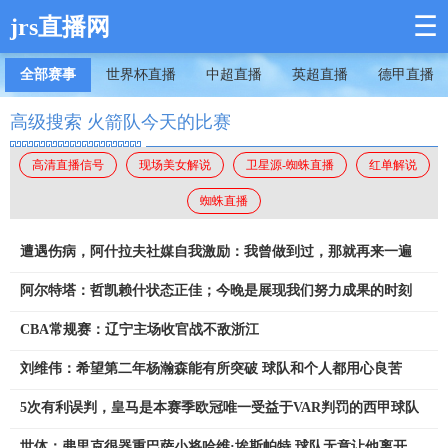
☰
jrs直播网
全部赛事
世界杯直播
中超直播
英超直播
德甲直播
高级搜索 火箭队今天的比赛
高清直播信号
现场美女解说
卫星源-蜘蛛直播
红单解说
蜘蛛直播
遭遇伤病，阿什拉夫社媒自我激励：我曾做到过，那就再来一遍
阿尔特塔：哲凯赖什状态正佳；今晚是展现我们努力成果的时刻
CBA常规赛：辽宁主场收官战不敌浙江
刘维伟：希望第二年杨瀚森能有所突破 球队和个人都用心良苦
5次有利误判，皇马是本赛季欧冠唯一受益于VAR判罚的西甲球队
世体：弗里克很器重巴萨小将哈维·埃斯帕特 球队无意让他离开