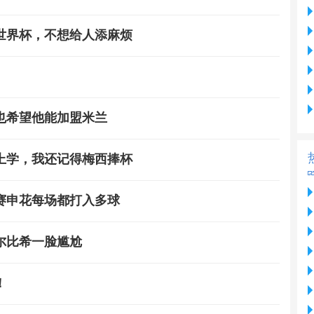
世界杯，不想给人添麻烦
也希望他能加盟米兰
在上学，我还记得梅西捧杯
赛申花每场都打入多球
尔比希一脸尴尬
！