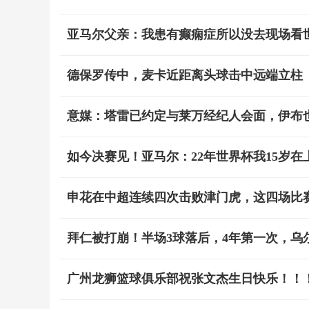
亚马尔父亲：我患有癫痫症所以没去现场看
德保罗传中，麦卡近距离头球击中远端立柱
意媒：塔雷已约定与莱万经纪人会面，伊布
如今决赛见！亚马尔：22年世界杯我15岁
申花在中超连续四次击败津门虎，这四场比
拜仁被打崩！半场3球落后，4年第一次，乌
广州龙狮篮球俱乐部祝张文杰生日快乐！！