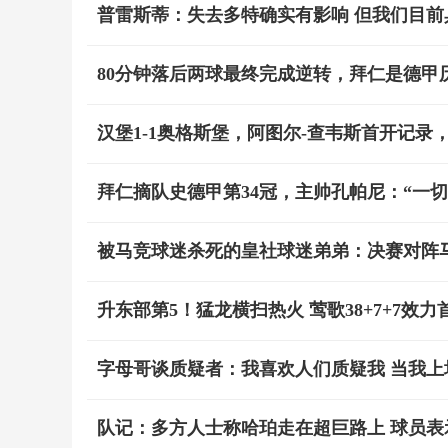
普雷斯蒂：失去多特确实有影响 但我们目
80分钟落后两球最终完成逆转，拜仁是德甲
汉堡1-1奥格斯堡，阿图尔-查韦斯首开记
拜仁摘队史德甲第34冠，主帅孔帕尼：“一切
被马竞球迷杀死的皇社球迷弟弟：决赛对阵
升东部第5！猛龙横扫热火 莺歌38+7+7效
字母哥谈质疑者：我喜欢人们质疑我 当我上
队记：多方人士称哈珀走在超巨路上 球员