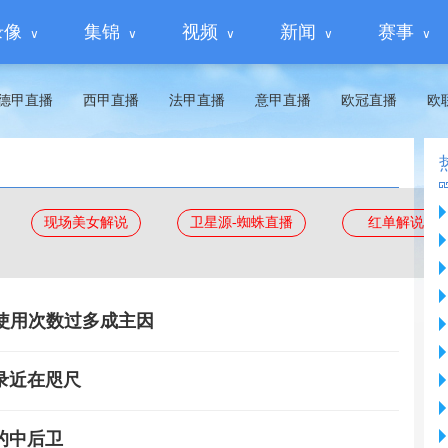
录像
集锦
视频
新闻
赛事
德甲直播
西甲直播
法甲直播
意甲直播
欧冠直播
欧
现场美女解说
卫星源-蜘蛛直播
红单解说
使用次数过多成主因
纪录近在咫尺
的中后卫