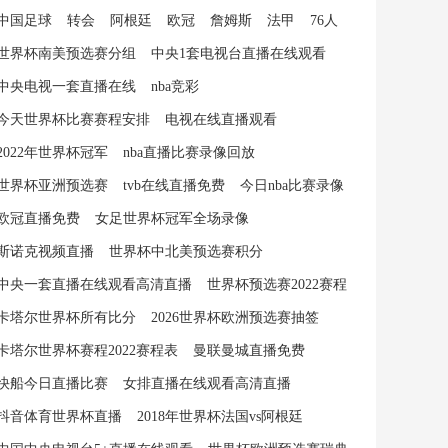
中国足球
转会
阿根廷
欧冠
詹姆斯
法甲
76人
世界杯南美预选赛分组
中央1套电视台直播在线观看
中央电视一套直播在线
nba竞彩
今天世界杯比赛赛程安排
电视在线直播观看
2022年世界杯冠军
nba直播比赛录像回放
世界杯亚洲预选赛
tvb在线直播免费
今日nba比赛录像
欧冠直播免费
女足世界杯冠军全场录像
斯诺克视频直播
世界杯中北美预选赛积分
中央一套直播在线观看高清直播
世界杯预选赛2022赛程
卡塔尔世界杯所有比分
2026世界杯欧洲预选赛抽签
卡塔尔世界杯赛程2022赛程表
曼联曼城直播免费
快船今日直播比赛
女排直播在线观看高清直播
抖音体育世界杯直播
2018年世界杯法国vs阿根廷