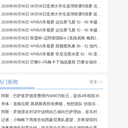
2026年08月06日 08月06日亚洲大学生篮球联赛8强赛 北京大学 77 - 79 上海交通大学 集锦
2026年08月06日 08月06日亚洲大学生篮球联赛8强赛 延世大学 67 - 72 政治大学 集锦
2026年08月06日 WNBA常规赛 达拉斯飞翼 92 - 96 华盛顿神秘人 全场集锦
2026年08月06日 WNBA常规赛 达拉斯飞翼 92 - 96 华盛顿神秘人 全场集锦
2026年08月06日 联盟杯-迈阿密国际4-2圣路易斯 梅西2射1传 阿伦助攻戴帽
2026年08月06日 WNBA常规赛 西雅图风暴 86 - 92 纽约自由人 全场集锦
2026年08月06日 WNBA常规赛 菲尼克斯水星 82 - 96 亚特兰大梦想 全场集锦
2026年08月06日 巴黎0-3马略卡下场战曼联 巴黎全场控球近6成+8射3正未果
热门新闻
更多 >>
阿斯：巴萨签罗德里费用约6000万欧元，提供4年税前3000万欧合同
米体：道格拉斯·路易斯再拒埃弗顿，他想留队 但俱乐部尚未敲定
阿斯：罗德里在对话中说明自己倾向巴萨理由，皇马对此理解＆祝好
记者：小蜘蛛下周将告知西蒙尼离队愿望，并希望得到理解和帮助
迪奥曼德告别莱比锡：俱乐部会在我心中占据特殊位置，感谢所有