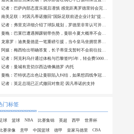
记者：巴萨内部态度乐观且谨慎 感觉距离罗德里转会完成更近了
南美足联：对因凡蒂诺撤回“国际足联前进企业计划”提案表示欢迎
记者：弗里克详细介绍了球队规划，罗德里非常认可并选择加盟巴萨
曼晚：巴莱巴遭遇脚踝韧带伤势，曼联今夏大概率不会继续追求他
龙塞罗：迪奥曼德是一笔重磅引援，当今皇马坐拥世界独一档攻击线
阿媒：梅西给出明确答复，长子蒂亚戈暂时不会前往拉玛西亚青训
记者：阿克利乌什通过体检与巴黎签约5年，转会费5000万欧元
记者：曼城有意切尔西边锋佩德罗·内托
曼晚：芒特状态出色让曼联陷入纠结，如果想四线争冠可能还得买人
记者：英足总现已正式撤回对詹尼·因凡蒂诺的支持
热门标签
NBA
足球
篮球
比赛集锦
英超
西甲
世界杯
CBA
比赛录像
意甲
中国篮球
德甲
皇家马德里