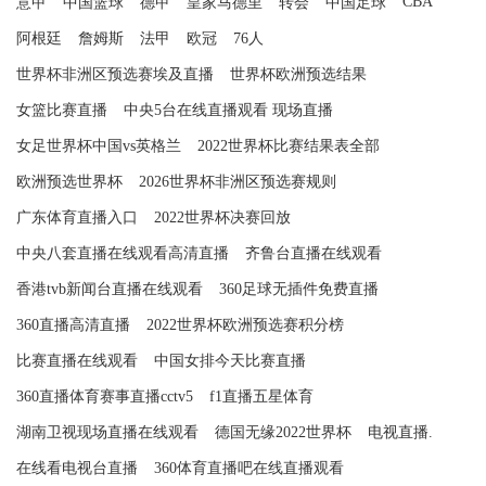
CBA
意甲
中国篮球
德甲
皇家马德里
转会
中国足球
阿根廷
詹姆斯
法甲
欧冠
76人
世界杯非洲区预选赛埃及直播
世界杯欧洲预选结果
女篮比赛直播
中央5台在线直播观看 现场直播
女足世界杯中国vs英格兰
2022世界杯比赛结果表全部
欧洲预选世界杯
2026世界杯非洲区预选赛规则
广东体育直播入口
2022世界杯决赛回放
中央八套直播在线观看高清直播
齐鲁台直播在线观看
香港tvb新闻台直播在线观看
360足球无插件免费直播
360直播高清直播
2022世界杯欧洲预选赛积分榜
比赛直播在线观看
中国女排今天比赛直播
360直播体育赛事直播cctv5
f1直播五星体育
湖南卫视现场直播在线观看
德国无缘2022世界杯
电视直播.
在线看电视台直播
360体育直播吧在线直播观看