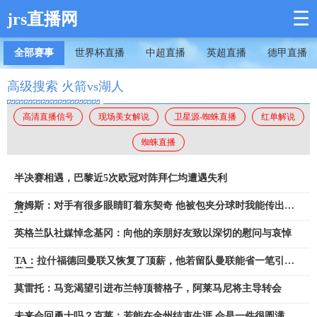
☰
jrs直播网
全部赛事
世界杯直播
中超直播
英超直播
德甲直播
高级搜索 火箭vs湖人
高清直播信号
现场美女解说
卫星源-蜘蛛直播
红单解说
蜘蛛直播
半决赛相遇，巴黎近5次欧冠对阵拜仁均遭遇失利
詹姆斯：对手有很多眼睛盯着东契奇 他被包夹分球时我能传出好
球
英格兰队社媒悼念基冈：向他的亲朋好友致以深切的慰问与哀悼
TA：拉什福德回曼联又恢复了顶薪，他若留队曼联能省一笔引援
费用
莫雷托：马竞渴望引进布兰特顶替格子，阿莱马尼将主导转会
未来会回勇士吗？克莱：若能在金州结束生涯 会是一件很圆满的