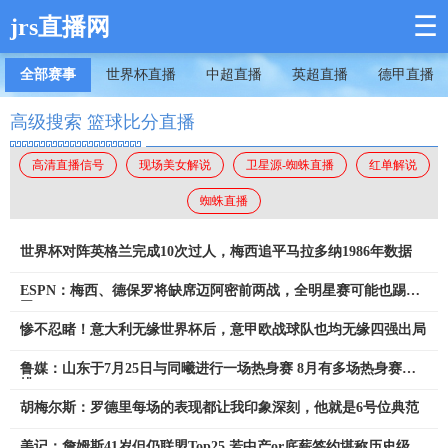
☰
jrs直播网
全部赛事
世界杯直播
中超直播
英超直播
德甲直播
高级搜索 篮球比分直播
高清直播信号
现场美女解说
卫星源-蜘蛛直播
红单解说
蜘蛛直播
世界杯对阵英格兰完成10次过人，梅西追平马拉多纳1986年数据
ESPN：梅西、德保罗将缺席迈阿密前两战，全明星赛可能也踢不
了
惨不忍睹！意大利无缘世界杯后，意甲欧战球队也均无缘四强出局
鲁媒：山东于7月25日与同曦进行一场热身赛 8月有多场热身赛安
排
胡梅尔斯：罗德里每场的表现都让我印象深刻，他就是6号位典范
美记：詹姆斯41岁但仍联盟Top25 若中产or底薪签约堪称历史级捡