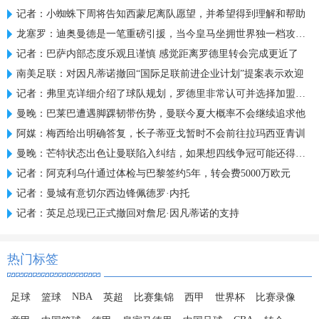
记者：小蜘蛛下周将告知西蒙尼离队愿望，并希望得到理解和帮助
龙塞罗：迪奥曼德是一笔重磅引援，当今皇马坐拥世界独一档攻击线
记者：巴萨内部态度乐观且谨慎 感觉距离罗德里转会完成更近了
南美足联：对因凡蒂诺撤回“国际足联前进企业计划”提案表示欢迎
记者：弗里克详细介绍了球队规划，罗德里非常认可并选择加盟巴萨
曼晚：巴莱巴遭遇脚踝韧带伤势，曼联今夏大概率不会继续追求他
阿媒：梅西给出明确答复，长子蒂亚戈暂时不会前往拉玛西亚青训
曼晚：芒特状态出色让曼联陷入纠结，如果想四线争冠可能还得买人
记者：阿克利乌什通过体检与巴黎签约5年，转会费5000万欧元
记者：曼城有意切尔西边锋佩德罗·内托
记者：英足总现已正式撤回对詹尼·因凡蒂诺的支持
热门标签
NBA
足球
篮球
英超
比赛集锦
西甲
世界杯
比赛录像