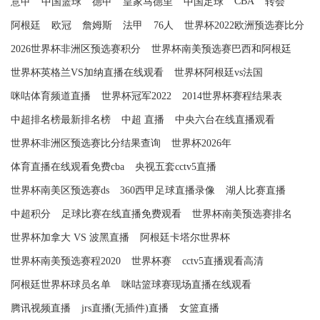
CBA
意甲
中国篮球
德甲
皇家马德里
中国足球
转会
阿根廷
欧冠
詹姆斯
法甲
76人
世界杯2022欧洲预选赛比分
2026世界杯非洲区预选赛积分
世界杯南美预选赛巴西和阿根廷
世界杯英格兰VS加纳直播在线观看
世界杯阿根廷vs法国
咪咕体育频道直播
世界杯冠军2022
2014世界杯赛程结果表
中超排名榜最新排名榜
中超 直播
中央六台在线直播观看
世界杯非洲区预选赛比分结果查询
世界杯2026年
体育直播在线观看免费cba
央视五套cctv5直播
世界杯南美区预选赛ds
360西甲足球直播录像
湖人比赛直播
中超积分
足球比赛在线直播免费观看
世界杯南美预选赛排名
世界杯加拿大 VS 波黑直播
阿根廷卡塔尔世界杯
世界杯南美预选赛程2020
世界杯赛
cctv5直播观看高清
阿根廷世界杯球员名单
咪咕篮球赛现场直播在线观看
腾讯视频直播
jrs直播(无插件)直播
女篮直播