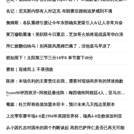
漏
名记：尼克斯内部有人对迈克·布朗赛后拥抱追梦感到不满
詹姆斯：各队重磅引援让今年东部确实更吸引人&让人非常兴奋
莱万穆勒重逢！美职联今日重启，芝加哥火焰将迎战温哥华白浪
拜仁掀翻伯纳乌！别再跟风黑姆巴佩了，没他皇马早凉了
箭如雨下！太阳第三节三分14中8 单节轰下40分
赛前｜迎难而上 不畏强敌
陈涛：本场失利的主要责任在我，需要对现场和所有的球迷抱歉
Score90评西班牙+阿根廷最佳阵：梅西领衔阿根廷4人，亚马尔在
列
葡媒：杜兰即将租借加盟本菲卡，预计未来几天抵达里斯本
上次季军赛半场4-0是1994年美国世界杯，瑞典4-0击败保加利亚
从小因扎吉对国米的两个判断谈起 再胜巴萨拜仁是否已再无可能