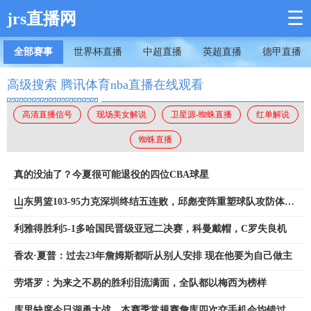
☰
jrs直播网
全部赛事
世界杯直播
中超直播
英超直播
德甲直播
高级搜索 腾讯体育nba直播在线观看
高清直播信号
现场美女解说
卫星源-蜘蛛直播
红单解说
蜘蛛直播
真的没油了？今夏很可能退役的四位CBA球星
山东男篮103-95力克深圳终结五连败，邱彪变阵重塑球队攻防体
系！
利雅得胜利5-1多哈国民晋级亚冠二决赛，科曼戴帽，C罗失良机
香农·夏普：过去23年詹姆斯都听从别人安排 现在他要为自己做主
劳塔罗：为来之不易的胜利泪流满面，全队都以梅西为榜样
库里缺席今日湖勇大战，本赛季常规赛詹库四次交手机会均错过