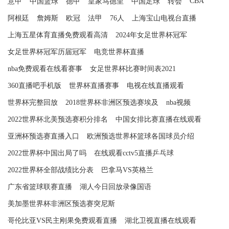
CBA
意甲
中国篮球
德甲
皇家马德里
中国足球
转会
阿根廷
詹姆斯
欧冠
法甲
76人
上海宝山电视台直播
上海五星体育直播免费观看高清
2024年女足世界杯冠军
女足世界杯冠军历届冠军
‌电竞世界杯直播
nba免费观看在线看赛事
女足世界杯比赛时间表2021
360直播吧手机版
世界杯直播赛事
电视在线直播观看
世界杯完整回放
2018世界杯非洲区预选赛埃及
nba视频
2022世界杯北美预选赛积分排名
中国女排比赛直播在线观看
亚洲杯预选赛直播入口
欧洲预选世界杯篮球各国球员介绍
2022世界杯中国出局了吗
在线观看cctv5直播乒乓球
2022世界杯全部战绩比分表
巴拿马VS英格兰
广东省篮球联赛直播
湖人今日回放录像国语
美加墨世界杯非洲区预选赛突尼斯
哥伦比亚VS民主刚果免费观看直播
湖北卫视直播在线观看