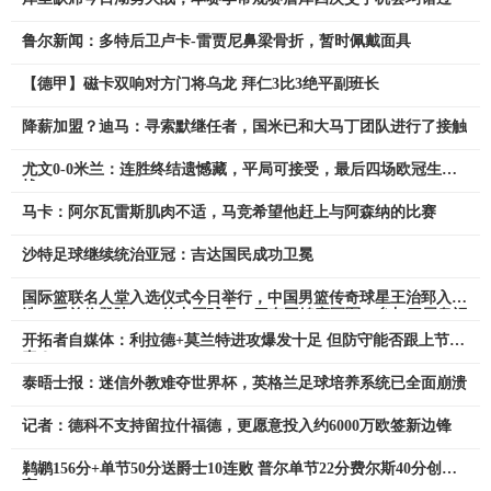
鲁尔新闻：多特后卫卢卡-雷贾尼鼻梁骨折，暂时佩戴面具
【德甲】磁卡双响对方门将乌龙 拜仁3比3绝平副班长
降薪加盟？迪马：寻索默继任者，国米已和大马丁团队进行了接触
尤文0-0米兰：连胜终结遗憾藏，平局可接受，最后四场欧冠生死
战
马卡：阿尔瓦雷斯肌肉不适，马竞希望他赶上与阿森纳的比赛
沙特足球继续统治亚冠：吉达国民成功卫冕
国际篮联名人堂入选仪式今日举行，中国男篮传奇球星王治郅入
选，系首位登陆NBA的中国球员，四夺亚锦赛冠军，参加四届奥运
开拓者自媒体：利拉德+莫兰特进攻爆发十足 但防守能否跟上节
奏？
泰晤士报：迷信外教难夺世界杯，英格兰足球培养系统已全面崩溃
记者：德科不支持留拉什福德，更愿意投入约6000万欧签新边锋
鹈鹕156分+单节50分送爵士10连败 普尔单节22分费尔斯40分创新
高