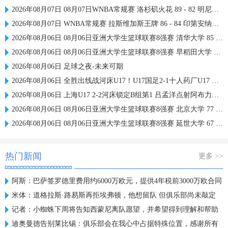
2026年08月07日 08月07日WNBA常规赛 洛杉矶火花 89 - 82 明尼苏达山猫 全场集锦
2026年08月07日 WNBA常规赛 拉斯维加斯王牌 86 - 84 印第安纳狂热 全场集锦
2026年08月06日 08月06日亚洲大学生篮球联赛8强赛 清华大学 85 - 81 菲律宾大学 集锦
2026年08月06日 08月06日亚洲大学生篮球联赛8强赛 早稻田大学 78 - 71 高丽大学 集锦
2026年08月06日 足球之夜-未来可期
2026年08月06日 全胜出线战河床U17！U17国足2-1十人药厂U17 赵松源登场1分钟传射
2026年08月06日 上海U17 2-2河床锁定B组第1 吕孟洋点射阿布力米破门 将战A组第2
2026年08月06日 08月06日亚洲大学生篮球联赛8强赛 北京大学 77 - 79 上海交通大学 集锦
2026年08月06日 08月06日亚洲大学生篮球联赛8强赛 延世大学 67 - 72 政治大学 集锦
热门新闻
更多 >>
阿斯：巴萨签罗德里费用约6000万欧元，提供4年税前3000万欧合同
米体：道格拉斯·路易斯再拒埃弗顿，他想留队 但俱乐部尚未敲定
记者：小蜘蛛下周将告知西蒙尼离队愿望，并希望得到理解和帮助
迪奥曼德告别莱比锡：俱乐部会在我心中占据特殊位置，感谢所有