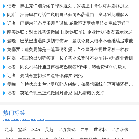
记者：弗里克详细介绍了球队规划，罗德里非常认可并选择加盟巴萨
阿斯：罗德里在对话中说明自己倾向巴萨理由，皇马对此理解＆祝好
记者：巴萨内部态度乐观且谨慎 感觉距离罗德里转会完成更近了
南美足联：对因凡蒂诺撤回“国际足联前进企业计划”提案表示欢迎
曼晚：巴莱巴遭遇脚踝韧带伤势，曼联今夏大概率不会继续追求他
龙塞罗：迪奥曼德是一笔重磅引援，当今皇马坐拥世界独一档攻击线
阿媒：梅西给出明确答复，长子蒂亚戈暂时不会前往拉玛西亚青训
记者：阿克利乌什通过体检与巴黎签约5年，转会费5000万欧元
记者：曼城有意切尔西边锋佩德罗·内托
曼晚：芒特状态出色让曼联陷入纠结，如果想四线争冠可能还得买人
记者：英足总现已正式撤回对詹尼·因凡蒂诺的支持
热门标签
NBA
足球
篮球
英超
比赛集锦
西甲
世界杯
比赛录像