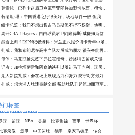
莫雷托：巴列卡诺后卫查瓦里亚即将加盟切尔西，很快就会官方宣布
若纳坦·塔：中国香港之行很美好，场地条件一般 但我们踢得不错
纽卡总监：我们不想出售吉马良斯但不得不权衡，他明确说出了意愿
离开CBA！Haynes：自由球员后卫阿隆德斯·威廉姆斯签约奇才
能否上树？ESPN记者爆料：米兰正式报价博卡青年中场帕雷德斯
扎威：我和布朗尼在高中当队友后成为朋友 很兴奋能再次并肩作战
每体：马竞或抢先签下弗拉霍维奇，瑟洛特去留成关键变量
记者：加拉塔萨雷和阿森纳谈判以引进马丁内利，球员合同明夏到期
湖人新援扎威：会在场上展现活力和努力 防守对方最好的球员
扎威：想为湖人球迷奉献全部 帮助球队升起第18面冠军旗帜
热门标签
NBA
足球
篮球
英超
比赛集锦
西甲
世界杯
比赛录像
意甲
中国篮球
德甲
皇家马德里
转会