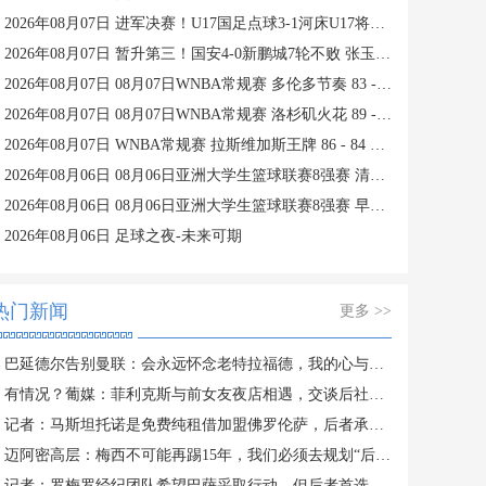
2026年08月07日 进军决赛！U17国足点球3-1河床U17将战阿森纳 江宇涵替补两扑点
2026年08月07日 暂升第三！国安4-0新鹏城7轮不败 张玉宁传射达万双响法比奥破门
2026年08月07日 08月07日WNBA常规赛 多伦多节奏 83 - 97 波特兰火焰 集锦
2026年08月07日 08月07日WNBA常规赛 洛杉矶火花 89 - 82 明尼苏达山猫 全场集锦
2026年08月07日 WNBA常规赛 拉斯维加斯王牌 86 - 84 印第安纳狂热 全场集锦
2026年08月06日 08月06日亚洲大学生篮球联赛8强赛 清华大学 85 - 81 菲律宾大学 集锦
2026年08月06日 08月06日亚洲大学生篮球联赛8强赛 早稻田大学 78 - 71 高丽大学 集锦
2026年08月06日 足球之夜-未来可期
热门新闻
更多 >>
巴延德尔告别曼联：会永远怀念老特拉福德，我的心与你们同在
有情况？葡媒：菲利克斯与前女友夜店相遇，交谈后社媒再次互关
记者：马斯坦托诺是免费纯租借加盟佛罗伦萨，后者承担全额薪水
迈阿密高层：梅西不可能再踢15年，我们必须去规划“后梅西时代”
记者：罗梅罗经纪团队希望巴萨采取行动，但后者首选引进罗德里