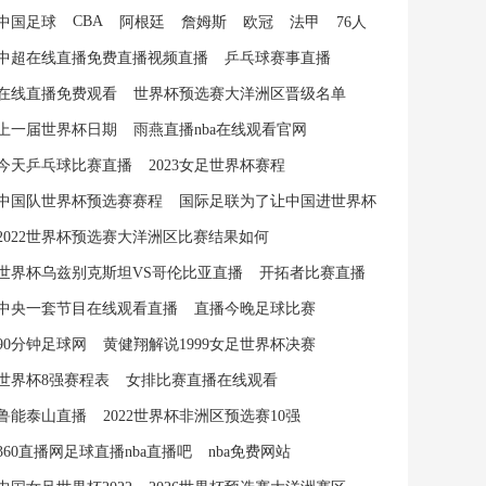
CBA
中国足球
阿根廷
詹姆斯
欧冠
法甲
76人
中超在线直播免费直播视频直播
乒乓球赛事直播
在线直播免费观看
世界杯预选赛大洋洲区晋级名单
上一届世界杯日期
雨燕直播nba在线观看官网
今天乒乓球比赛直播
2023女足世界杯赛程
中国队世界杯预选赛赛程
国际足联为了让中国进世界杯
2022世界杯预选赛大洋洲区比赛结果如何
世界杯乌兹别克斯坦VS哥伦比亚直播
开拓者比赛直播
中央一套节目在线观看直播
直播今晚足球比赛
90分钟足球网
黄健翔解说1999女足世界杯决赛
世界杯8强赛程表
女排比赛直播在线观看
鲁能泰山直播
2022世界杯非洲区预选赛10强
360直播网足球直播nba直播吧
nba免费网站