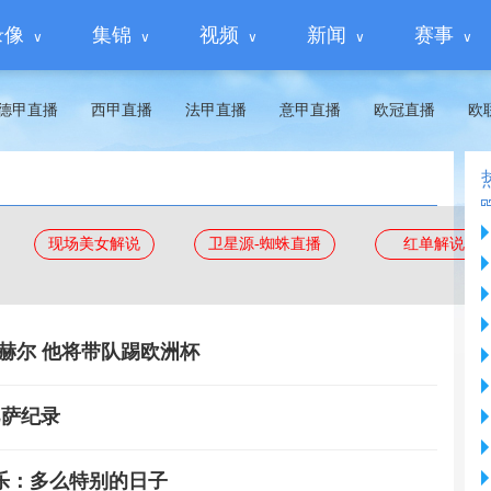
录像
集锦
视频
新闻
赛事
德甲直播
西甲直播
法甲直播
意甲直播
欧冠直播
欧
现场美女解说
卫星源-蜘蛛直播
红单解说
赫尔 他将带队踢欧洲杯
巴萨纪录
乐：多么特别的日子