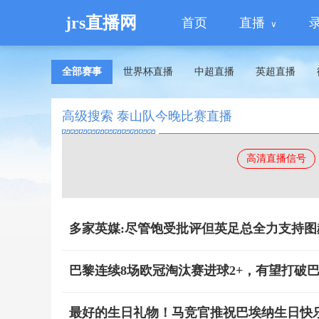
jrs直播网
首页
直播
全部赛事
世界杯直播
中超直播
英超直播
高级搜索 泰山队今晚比赛直播
高清直播信号
多家英媒:尽管饱受批评但英足总全力支持图
巴黎连续8场欧冠淘汰赛进球2+，有望打破
最好的生日礼物！马竞官推祝巴埃纳生日快