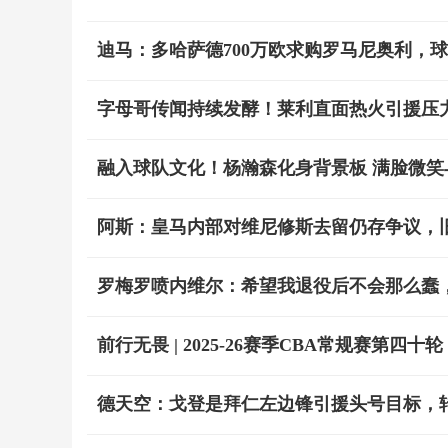
迪马：多哈萨德700万欧求购罗马尼奥利，
字母哥传闻持续发酵！莱利直面热火引援压
融入球队文化！杨瀚森化身背景板 满脸微笑
阿斯：皇马内部对维尼修斯去留仍存争议，
罗梅罗喷内维尔：希望我退役后不会那么蠢
前行无畏 | 2025-26赛季CBA常规赛第四十
德天空：戈登是拜仁左边锋引援头号目标，转