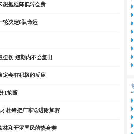
菲卡想拖延降低转会费
一轮决定6队命运
级扭伤 短期内不会复出
肯定会有积极的反应
分1抢断
鬼才杜锋把广东送进附加赛
森林和开罗国民的热身赛