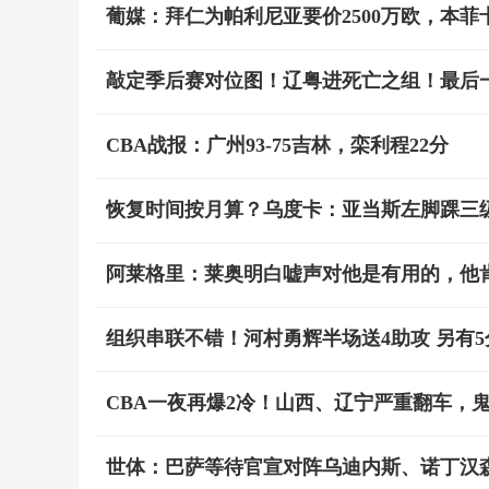
葡媒：拜仁为帕利尼亚要价2500万欧，本
敲定季后赛对位图！辽粤进死亡之组！最后
CBA战报：广州93-75吉林，栾利程22分
恢复时间按月算？乌度卡：亚当斯左脚踝三
阿莱格里：莱奥明白嘘声对他是有用的，他
组织串联不错！河村勇辉半场送4助攻 另有5
CBA一夜再爆2冷！山西、辽宁严重翻车，
世体：巴萨等待官宣对阵乌迪内斯、诺丁汉