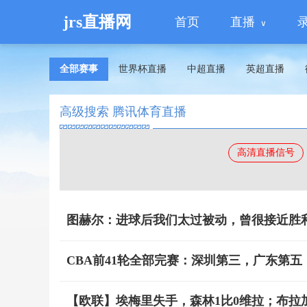
jrs直播网
首页
直播
全部赛事
世界杯直播
中超直播
英超直播
高级搜索 腾讯体育直播
高清直播信号
图赫尔：进球后我们太过被动，曾很接近胜
CBA前41轮全部完赛：深圳第三，广东第
【欧联】埃梅里失手，森林1比0维拉；布拉加