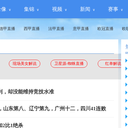
录像
集锦
视频
新闻
赛事
德甲直播
西甲直播
法甲直播
意甲直播
欧冠直播
欧
现场美女解说
卫星源-蜘蛛直播
红单解说
利，却没能维持竞技水准
五，山东第八、辽宁第九，广州十二，四川41连败
2比1绝杀