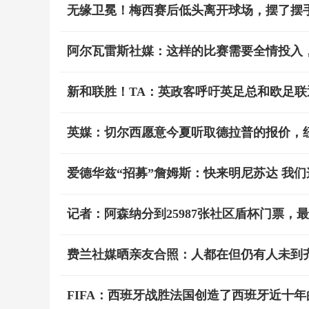
无缘卫冕！梅西赛后低头离开球场，摆了摆
阿尔瓦雷斯社媒：这样的比赛需要全情投入
新和联胜！TA：英政客呼吁英足总和欧足联退
英媒：切尔西愿意今夏听取德拉普的报价，
爱德华兹“招募”詹姆斯：快来明尼苏达 我
记者：阿森纳分到25987张社区盾杯门票，最
费兰社媒晒亲友合照：人都在但仍有人未到齐
FIFA：西班牙战胜法国创造了西班牙近十