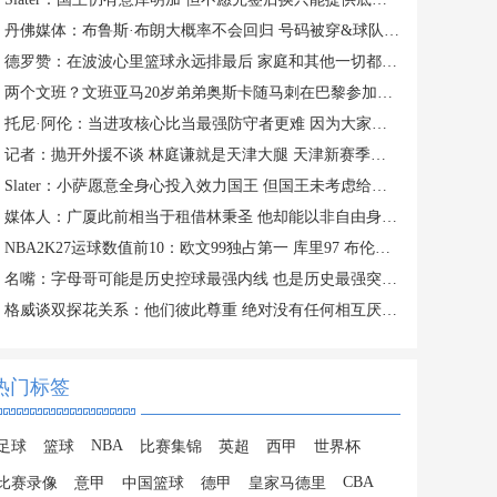
丹佛媒体：布鲁斯·布朗大概率不会回归 号码被穿&球队总薪资过高
德罗赞：在波波心里篮球永远排最后 家庭和其他一切都在篮球之前
两个文班？文班亚马20岁弟弟奥斯卡随马刺在巴黎参加训练
托尼·阿伦：当进攻核心比当最强防守者更难 因为大家一直研究你
记者：抛开外援不谈 林庭谦就是天津大腿 天津新赛季有点难
Slater：小萨愿意全身心投入效力国王 但国王未考虑给他提供新约
媒体人：广厦此前相当于租借林秉圣 他却能以非自由身参加CBA选秀
NBA2K27运球数值前10：欧文99独占第一 库里97 布伦森&SGA96
名嘴：字母哥可能是历史控球最强内线 也是历史最强突破型大个子
格威谈双探花关系：他们彼此尊重 绝对没有任何相互厌恶的情绪
热门标签
NBA
足球
篮球
比赛集锦
英超
西甲
世界杯
CBA
比赛录像
意甲
中国篮球
德甲
皇家马德里