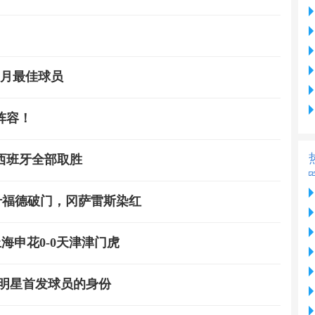
3月最佳球员
阵容！
西班牙全部取胜
拉什福德破门，冈萨雷斯染红
海申花0-0天津津门虎
全明星首发球员的身份