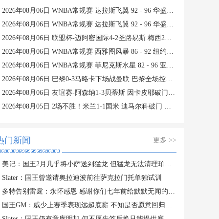
2026年08月06日 WNBA常规赛 达拉斯飞翼 92 - 96 华盛顿神秘人 全场集锦
2026年08月06日 WNBA常规赛 达拉斯飞翼 92 - 96 华盛顿神秘人 全场集锦
2026年08月06日 联盟杯-迈阿密国际4-2圣路易斯 梅西2射1传 阿伦助攻戴帽
2026年08月06日 WNBA常规赛 西雅图风暴 86 - 92 纽约自由人 全场集锦
2026年08月06日 WNBA常规赛 菲尼克斯水星 82 - 96 亚特兰大梦想 全场集锦
2026年08月06日 巴黎0-3马略卡下场战曼联 巴黎全场控球近6成+8射3正未果
2026年08月06日 友谊赛-阿森纳1-3贝蒂斯 因卡皮耶破门难救主 福纳尔斯1射2传
2026年08月05日 2场不胜！米兰1-1国米 迪马尔科破门 恩昆库造点+点射拉莫斯登场
热门新闻
更多 >>
美记：国王2月几乎将小萨送到猛龙 但猛龙无法清理珀尔特尔而告吹
Slater：国王曾邀请奥拉迪波前往萨克拉门托单独试训
多特告别雷霆：永怀感恩 感谢你们七年前给默默无闻的我一次机会
国王GM：威少上赛季表现远超底薪 不知是否愿意回归扮演更小角色
Slater：国王仍有意库明加 但不愿先签后换只能提供底薪 谈判停滞