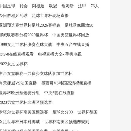
中国足球
转会
阿根廷
欧冠
詹姆斯
法甲
76人
今日赛程乒乓球
足球世界杯现场直播
亚洲预选赛世界杯足球2026赛程表
足球录像回放98
挪威联赛积分榜2020世界杯
中国男篮世界杯回放
1999女足世界杯决赛点球大战
中央五台在线直播
cctv-8在线直播观看
电视直播大全- 手机电视
2022女足世界杯
中台女篮联赛一共多少支球队参加世界杯
今天挪威VS法国直播
墨西哥VS韩国高清视频直播
世界杯欧洲预选赛分组
中央5套在线直播
2023男篮世界杯非洲区预选赛
卡塔尔世界杯南美区预选赛
足球比分90
世界杯德国
女足世界杯日本对挪威
世界杯南美区预选赛规则