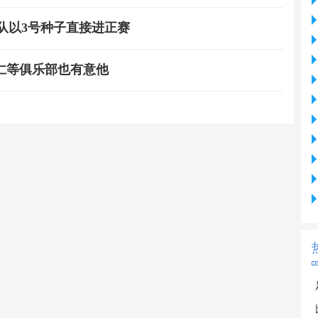
女队以3号种子直接进正赛
仁等俱乐部也有意他