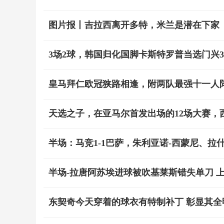
图片报丨吉拉西离开多特，米兰是潜在下家
3场2球，韩国归化国脚卡斯特罗普当选门兴
皇马拜仁欧冠狭路相逢，附两队最强十一人
天选之子，在亚马尔首发出场的12场大赛，
半场：马竞1-1巴萨，朱利亚诺-西蒙尼、
半场-拉唐阿苏埃进球被吹基莱斯错失单刀 上
东契奇今天穿着的球衣有特制补丁 彰显其