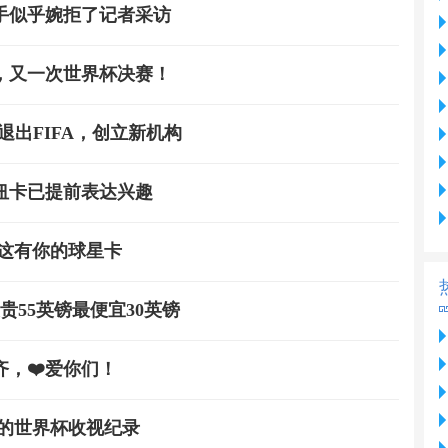
手似乎婉拒了记者采访
，又一次世界杯决赛！
出FIFA，创立新机构
纽卡已提前表达兴趣
们这有你的球星卡
贵55英镑最便宜30英镑
，❤️爱你们！
年的世界杯收视纪录