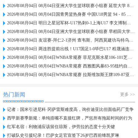
2026年08月04日 08月04日亚洲大学生篮球联赛小组赛 延世大学 82 - 83 北京大学 集锦
2026年08月04日 08月04日国青男篮热身赛 中国U18男篮 94 - 85 加拿大大卫·安篮球学院 集锦
2026年08月04日 明日之星冠军杯-U17热刺0-1上海U17 李文博制胜球
2026年08月04日 08月04日亚洲大学生篮球联赛小组赛 早稻田大学 71 - 86 清华大学 集锦
2026年08月04日 友谊赛-拜仁2-1济州 查韦斯、阿西莫建功马特乌斯彩虹过人送助攻
2026年08月04日 两连胜提前出线！U17国足1-0毕巴U17 程晟涵连场破门赵松源中楣
2026年08月04日 08月04日WNBA常规赛 菲尼克斯水星106-101芝加哥天空 全场集锦
2026年08月04日 08月04日WNBA常规赛 西雅图风暴83-95纽约自由人 全场集锦
2026年08月04日 08月04日WNBA常规赛 拉斯维加斯王牌109-87亚特兰大梦想 全场集锦
热门新闻
更多 >>
记者：国米引进尼科·冈萨雷斯难度高，询价迪亚比但面临药厂竞争
西甲新赛季新规：单纯捂嘴不直接红牌，严惩所有拖延时间的行为
红军名宿：利物浦应该留住琼斯，伊劳拉的态度十分关键
打破队史引援纪录！巴萨女足官宣签下26岁巴西前锋凯罗琳