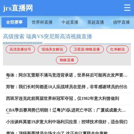
☰
jrs直播网
全部赛事
世界杯直播
中超直播
英超直播
德甲直播
高级搜索 瑞典VS突尼斯高清视频直播
高清直播信号
现场美女解说
卫星源-蜘蛛直播
红单解说
蜘蛛直播
每体：阿尔瓦雷斯不满马竞违背承诺，世界杯后可能再次发声要离
队
郑智：我们长时间都是10人应战球员在坚持，非常感谢球员的付出
西班牙连克此前两届世界杯冠军夺冠，仅1982年意大利曾做到
CBA季后赛局势已明朗！辽粤沪3队进死亡半区：广厦或成最大赢
家？
小法谈科莫签19岁意大利中场利贝拉里：控球技术很好，适合我们
麦迪：顶级新秀球员出场太少了 这正在让夏联走向衰败