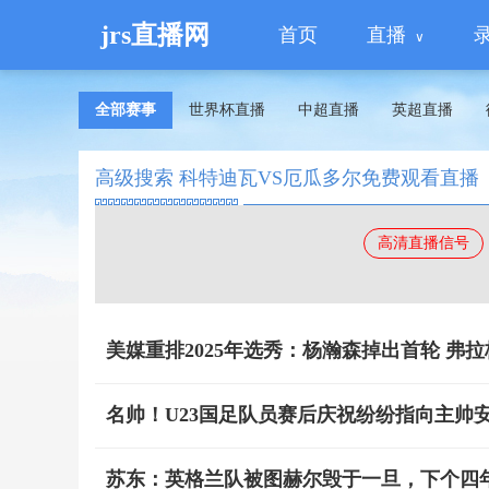
jrs直播网
首页
直播
全部赛事
世界杯直播
中超直播
英超直播
高级搜索 科特迪瓦VS厄瓜多尔免费观看直播
高清直播信号
美媒重排2025年选秀：杨瀚森掉出首轮 弗
名帅！U23国足队员赛后庆祝纷纷指向主帅
苏东：英格兰队被图赫尔毁于一旦，下个四