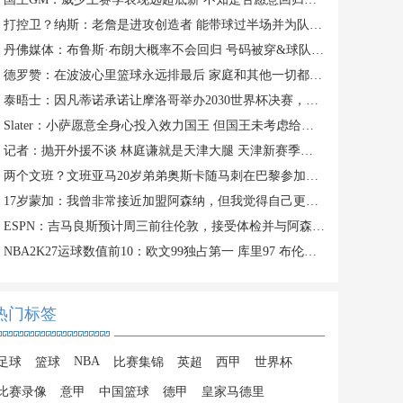
打控卫？纳斯：老詹是进攻创造者 能带球过半场并为队友创造机会
丹佛媒体：布鲁斯·布朗大概率不会回归 号码被穿&球队总薪资过高
德罗赞：在波波心里篮球永远排最后 家庭和其他一切都在篮球之前
泰晤士：因凡蒂诺承诺让摩洛哥举办2030世界杯决赛，以换取支持
Slater：小萨愿意全身心投入效力国王 但国王未考虑给他提供新约
记者：抛开外援不谈 林庭谦就是天津大腿 天津新赛季有点难
两个文班？文班亚马20岁弟弟奥斯卡随马刺在巴黎参加训练
17岁蒙加：我曾非常接近加盟阿森纳，但我觉得自己更适合曼城
ESPN：吉马良斯预计周三前往伦敦，接受体检并与阿森纳签约
NBA2K27运球数值前10：欧文99独占第一 库里97 布伦森&SGA96
热门标签
NBA
足球
篮球
比赛集锦
英超
西甲
世界杯
比赛录像
意甲
中国篮球
德甲
皇家马德里