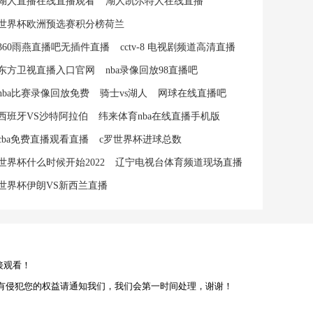
湖人直播在线直播观看
湖人凯尔特人在线直播
世界杯欧洲预选赛积分榜荷兰
360雨燕直播吧无插件直播
cctv-8 电视剧频道高清直播
东方卫视直播入口官网
nba录像回放98直播吧
nba比赛录像回放免费
骑士vs湖人
网球在线直播吧
西班牙VS沙特阿拉伯
纬来体育nba在线直播手机版
cba免费直播观看直播
c罗世界杯进球总数
世界杯什么时候开始2022
辽宁电视台体育频道现场直播
世界杯伊朗VS新西兰直播
接观看！
有侵犯您的权益请通知我们，我们会第一时间处理，谢谢！