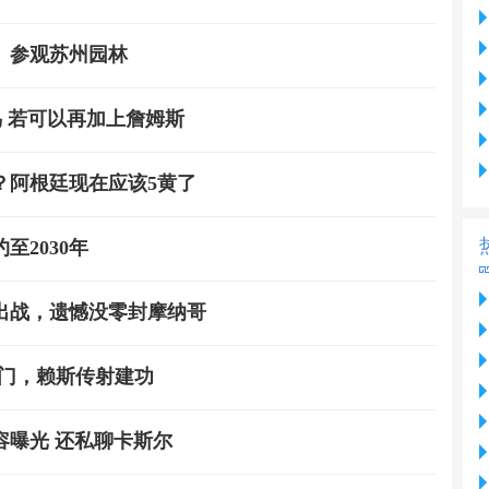
、参观苏州园林
鸟 若可以再加上詹姆斯
？阿根廷现在应该5黄了
2030年
出战，遗憾没零封摩纳哥
破门，赖斯传射建功
容曝光 还私聊卡斯尔