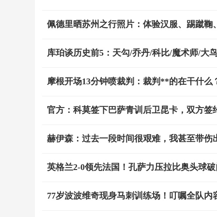
佩德里晒苏州之行照片：体验汉服、踢蹴鞠
库珀谈历史前5：天勾/乔丹/科比/魔术师/大
摩根开场13分钟喷裁判：裁判**的在干什么
官方：科莫签下巴萨青训后卫昆卡，双方签约至
赫伊森：过去一段时间很艰难，我甚至带伤
英格兰2-0领先法国！孔萨力压拉比奥头球
77岁波波维奇现身马刺训练场！叮嘱全队内