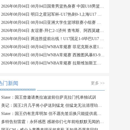
2026年08月04日 08月04日国青男篮热身赛 中国U18男篮 94 - 85 加拿大大卫·安篮球学院 集锦
2026年08月04日 明日之星冠军杯-U17热刺0-1上海U17 李文博制胜球
2026年08月04日 08月04日亚洲大学生篮球联赛小组赛 早稻田大学 71 - 86 清华大学 集锦
2026年08月04日 友谊赛-拜仁2-1济州 查韦斯、阿西莫建功马特乌斯彩虹过人送助攻
2026年08月04日 两连胜提前出线！U17国足1-0毕巴U17 程晟涵连场破门赵松源中楣
2026年08月04日 08月04日WNBA常规赛 菲尼克斯水星106-101芝加哥天空 全场集锦
2026年08月04日 08月04日WNBA常规赛 西雅图风暴83-95纽约自由人 全场集锦
2026年08月04日 08月04日WNBA常规赛 拉斯维加斯王牌109-87亚特兰大梦想 全场集锦
热门新闻
更多 >>
Slater：国王曾邀请奥拉迪波前往萨克拉门托单独试训
美记：国王2月几乎将小萨送到猛龙 但猛龙无法清理珀尔特尔而告吹
Slater：国王仍有意库明加 但不愿先签后换只能提供底薪 谈判停滞
多特告别雷霆：永怀感恩 感谢你们七年前给默默无闻的我一次机会
国王GM：威少上赛季表现远超底薪 不知是否愿意回归扮演更小角色