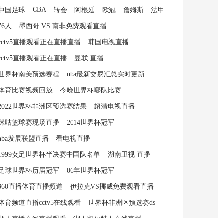
CBA
中国足球
转会
阿根廷
欧冠
詹姆斯
法甲
76人
墨西哥 VS 南非免费观看直播
cctv5直播观看正在直播直播
韩国电视直播
cctv5直播观看正在直播
曼联 直播
世界杯南美预选赛程
nba最新交易汇总实时更新
体育比赛视频回放
今晚世界杯哪队比赛
2022世界杯非洲区预选赛结果
超清电视直播
咪咕篮球赛现场直播
2014世界杯冠军
nba发展联盟直播
看电视直播
1999女足世界杯半决赛中国队名单
湖南卫视 直播
足球世界杯历届冠军
06年世界杯冠军
360直播体育直播频道
伊拉克VS挪威免费观看直播
体育频道直播cctv5在线观看
世界杯非洲区预选赛ds