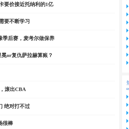
卡要价接近托纳利的1亿
需要不断学习
缘季后赛，麦考尔做保养
卫冕or复仇萨拉赫算账？
，滚出CBA
 绝对打不过
场很棒