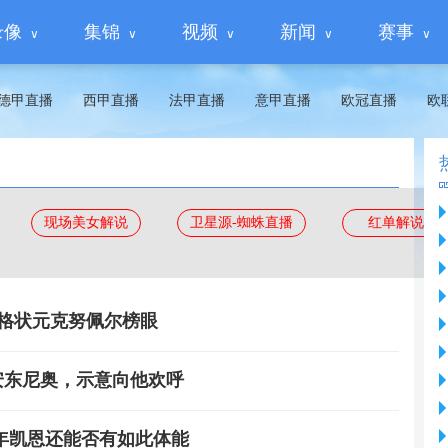
录像
集锦
视频
新闻
赛事
德甲直播
西甲直播
法甲直播
意甲直播
欧冠直播
欧
现场美女解说
卫星源-蜘蛛直播
红单解说
拉格状元克努佩尔榜眼
安东尼奥，示意向他欢呼
年凯恩还能否有如此体能