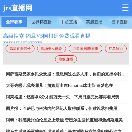
☰
jrs直播网
全部赛事
世界杯直播
中超直播
英超直播
德甲直播
高级搜索 约旦VS阿根廷免费观看直播
高清直播信号
现场美女解说
卫星源-蜘蛛直播
红单解说
蜘蛛直播
冈萨雷斯受家乡民众欢迎：没想到这么多人来，你们的支持令我自
豪
大哥去哪儿我去哪儿！詹姆斯出席Fanatics球迷节 追梦也在
阿莱格里：还要拿6分才能万无一失，下周日踢完比赛再看局势
图片报：巴萨已与科法内的经纪人取得联系，但难以承担费用
阿泰：我感觉张伯伦是史上最佳 贾巴尔生涯长度能和詹姆斯媲美
被马竞球迷杀死的皇社球迷弟弟：决赛对阵马竞给我们额外动力