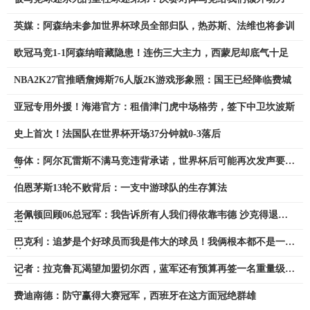
英媒：阿森纳未参加世界杯球员全部归队，热苏斯、法维也将参训
欧冠马竞1-1阿森纳暗藏隐患！连伤三大主力，西蒙尼却底气十足
NBA2K27官推晒詹姆斯76人版2K游戏形象照：国王已经降临费城
亚冠专用外援！海港官方：租借津门虎中场格劳，签下中卫坎波斯
史上首次！法国队在世界杯开场37分钟就0-3落后
每体：阿尔瓦雷斯不满马竞违背承诺，世界杯后可能再次发声要离
队
伯恩茅斯13轮不败背后：一支中游球队的生存算法
老佩顿回顾06总冠军：我告诉所有人我们得依靠韦德 沙克得退一
退
巴克利：追梦是个好球员而我是伟大的球员！我俩根本都不是一档
的
记者：拉克鲁瓦渴望加盟切尔西，蓝军还有预算再签一名重量级球
员
费迪南德：防守赢得大赛冠军，西班牙在这方面冠绝群雄