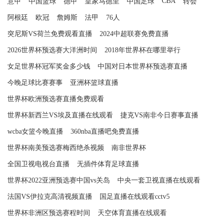
CBA
意甲
中国篮球
德甲
皇家马德里
中国足球
转会
阿根廷
欧冠
詹姆斯
法甲
76人
突尼斯VS荷兰免费观看直播
2024中超联赛免费直播
2026世界杯预选赛大洋洲时间
2018年世界杯在哪里举行
女足世界杯冠军奖金多少钱
中国对日本世界杯预选赛直播
今晚足球比赛赛事
亚洲杯篮球直播
世界杯欧洲预选赛直播免费观看
世界杯新西兰VS埃及直播在线观看
捷克VS南非今日赛事直播
wcba女篮今晚直播
360nba直播吧免费直播
世界杯南美预选赛梅西绝杀视频
南非世界杯
全国卫视电视台直播
无插件体育足球直播
世界杯2022亚洲预选赛中国vs关岛
中央一套卫视直播在线观看
法国VS伊拉克高清视频直播
国足直播在线观看cctv5
世界杯非洲区预选赛程时间
天空体育直播在线观看