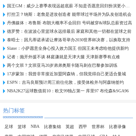
国王GM：威少上赛季表现远超底薪 不知是否愿意回归扮演更小角色
打控卫？纳斯：老詹是进攻创造者 能带球过半场并为队友创造机会
丹佛媒体：布鲁斯·布朗大概率不会回归 号码被穿&球队总薪资过高
德罗赞：在波波心里篮球永远排最后 家庭和其他一切都在篮球之前
泰晤士：因凡蒂诺承诺让摩洛哥举办2030世界杯决赛，以换取支持
Slater：小萨愿意全身心投入效力国王 但国王未考虑给他提供新约
记者：抛开外援不谈 林庭谦就是天津大腿 天津新赛季有点难
两个文班？文班亚马20岁弟弟奥斯卡随马刺在巴黎参加训练
17岁蒙加：我曾非常接近加盟阿森纳，但我觉得自己更适合曼城
ESPN：吉马良斯预计周三前往伦敦，接受体检并与阿森纳签约
NBA2K27运球数值前10：欧文99独占第一 库里97 布伦森&SGA96
热门标签
NBA
足球
篮球
比赛集锦
英超
西甲
世界杯
比赛录像