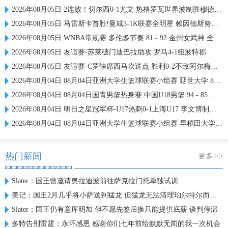
2026年08月05日 2连败！切尔西0-1尤文 热格罗瓦世界波制胜穆德里克时隔614天复出
2026年08月05日 马雷斯卡首胜!曼城3-1K联赛全明星 赖因德斯努里破门塞梅尼奥助攻
2026年08月05日 WNBA常规赛 多伦多节奏 81 - 92 金州女武神 全场集锦
2026年08月05日 友谊赛-苏莱破门迪巴拉助攻 罗马4-1纽波特郡
2026年08月05日 友谊赛-C罗缺席西马坎送点 胜利0-2不敌阿尔梅里亚
2026年08月04日 08月04日亚洲大学生篮球联赛小组赛 延世大学 82 - 83 北京大学 集锦
2026年08月04日 08月04日国青男篮热身赛 中国U18男篮 94 - 85 加拿大大卫·安篮球学院 集锦
2026年08月04日 明日之星冠军杯-U17热刺0-1上海U17 李文博制胜球
2026年08月04日 08月04日亚洲大学生篮球联赛小组赛 早稻田大学 71 - 86 清华大学 集锦
热门新闻
更多 >>
Slater：国王曾邀请奥拉迪波前往萨克拉门托单独试训
美记：国王2月几乎将小萨送到猛龙 但猛龙无法清理珀尔特尔而告吹
Slater：国王仍有意库明加 但不愿先签后换只能提供底薪 谈判停滞
多特告别雷霆：永怀感恩 感谢你们七年前给默默无闻的我一次机会