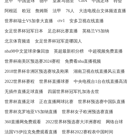
CBA
意甲
中国篮球
德甲
皇家马德里
中国足球
转会
阿根廷
欧冠
詹姆斯
法甲
76人
大连电视台文体频道直播
ctv1
世界杯瑞士VS加拿大直播
安多卫视在线直播
女足世界杯冠军日本
足总杯比赛直播
英格兰VS加纳
北京体育频道
女足世界杯冠军是哪国人
nba98中文篮球录像回放
英超最新积分榜
中超视频免费直播
世界杯南美区预选赛2024赛程
免费看nba直播视频
2018世界杯非洲区预选赛埃及刚果
湖南卫视在线直播风云直播
2022世界杯赛程
世界杯直播球赛
中央电视台1台在线直播高清
无插件直播足球直播
四届世界杯冠军扎加洛去世
世界杯直播足球
正在直播网球比赛
世界杯预选赛中国队直播
世界杯克罗地亚VS加纳直播
世界杯女子欧洲预选赛直播
360直播网免费观看
2022世界杯预选赛大洋洲赛程
网络台球
法国VS伊拉克免费观看直播
世界杯2022赛程表中国时间