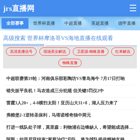
☰
jrs直播网
全部赛事
世界杯直播
中超直播
英超直播
德甲直播
高级搜索 世界杯摩洛哥VS海地直播在线观看
高清直播信号
现场美女解说
卫星源-蜘蛛直播
红单解说
蜘蛛直播
中超联赛第19轮：河南俱乐部彩陶坊VS青岛海牛 7月17日打响
错失扳平良机！马农造成三分犯规 但关键3罚仅2中
雷霆3人20+，4-0横扫太阳！亚历山大31+8，湖人压力来了
弗赖堡2-1逆转圣保利，马塔诺维奇独中两元
打进一线队处子球，莫里森：利物浦右边锋缺人，希望能成选择之
一
阿斯：拉菲尼亚结束“家庭治疗”归队，将为球队提供精神支持