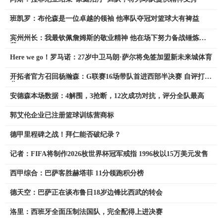
班凯罗：布伦森是一位卓越的领袖 他率队夺冠对篮球大有裨益
宾州州长：我最钦佩詹姆斯的敬业精神 他在场下努力备战锤炼自
我
Here we go！罗马诺：27岁中卫马朗·萨尔将免签加盟新未来城体育
开拓者官方召回杨瀚森：G联赛16场带队首进西部半决赛 自评打60
分
安德森本场数据：4解围，3抢断，12次成功对抗，评分全队最高
郭艾伦企业已注册篮球训练营商标
德甲里程碑之战！拜仁能否破纪录？
记者：FIFA将制作2026枚世界杯冠军戒指 1996枚以15万美元发售
西甲综合：巴萨客胜赫塔菲 11分领跑积分榜
德天空：巴萨正在谈布鲁日18岁边锋比西武的转会
洛里：西班牙全面压制法国队，完全配得上进决赛