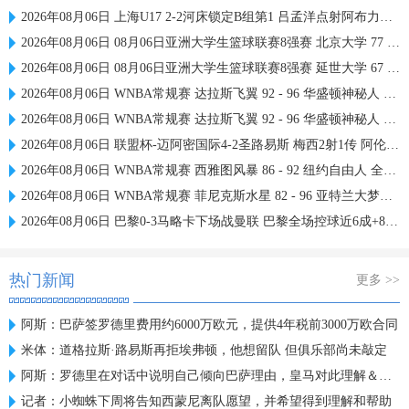
2026年08月06日 上海U17 2-2河床锁定B组第1 吕孟洋点射阿布力米破门 将战A组第2
2026年08月06日 08月06日亚洲大学生篮球联赛8强赛 北京大学 77 - 79 上海交通大学 集锦
2026年08月06日 08月06日亚洲大学生篮球联赛8强赛 延世大学 67 - 72 政治大学 集锦
2026年08月06日 WNBA常规赛 达拉斯飞翼 92 - 96 华盛顿神秘人 全场集锦
2026年08月06日 WNBA常规赛 达拉斯飞翼 92 - 96 华盛顿神秘人 全场集锦
2026年08月06日 联盟杯-迈阿密国际4-2圣路易斯 梅西2射1传 阿伦助攻戴帽
2026年08月06日 WNBA常规赛 西雅图风暴 86 - 92 纽约自由人 全场集锦
2026年08月06日 WNBA常规赛 菲尼克斯水星 82 - 96 亚特兰大梦想 全场集锦
2026年08月06日 巴黎0-3马略卡下场战曼联 巴黎全场控球近6成+8射3正未果
热门新闻
更多 >>
阿斯：巴萨签罗德里费用约6000万欧元，提供4年税前3000万欧合同
米体：道格拉斯·路易斯再拒埃弗顿，他想留队 但俱乐部尚未敲定
阿斯：罗德里在对话中说明自己倾向巴萨理由，皇马对此理解＆祝好
记者：小蜘蛛下周将告知西蒙尼离队愿望，并希望得到理解和帮助