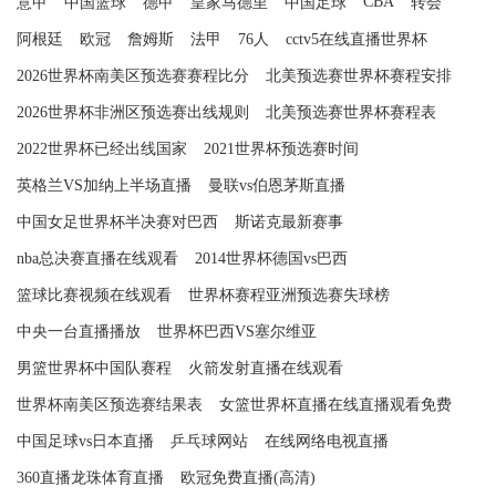
CBA
意甲
中国篮球
德甲
皇家马德里
中国足球
转会
阿根廷
欧冠
詹姆斯
法甲
76人
cctv5在线直播世界杯
2026世界杯南美区预选赛赛程比分
北美预选赛世界杯赛程安排
2026世界杯非洲区预选赛出线规则
北美预选赛世界杯赛程表
2022世界杯已经出线国家
2021世界杯预选赛时间
英格兰VS加纳上半场直播
曼联vs伯恩茅斯直播
中国女足世界杯半决赛对巴西
斯诺克最新赛事
nba总决赛直播在线观看
2014世界杯德国vs巴西
篮球比赛视频在线观看
世界杯赛程亚洲预选赛失球榜
中央一台直播播放
世界杯巴西VS塞尔维亚
男篮世界杯中国队赛程
火箭发射直播在线观看
世界杯南美区预选赛结果表
女篮世界杯直播在线直播观看免费
中国足球vs日本直播
乒乓球网站
在线网络电视直播
360直播龙珠体育直播
欧冠免费直播(高清)