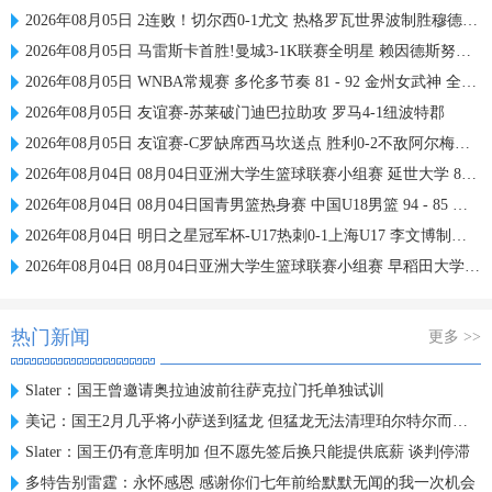
2026年08月05日 2连败！切尔西0-1尤文 热格罗瓦世界波制胜穆德里克时隔614天复出
2026年08月05日 马雷斯卡首胜!曼城3-1K联赛全明星 赖因德斯努里破门塞梅尼奥助攻
2026年08月05日 WNBA常规赛 多伦多节奏 81 - 92 金州女武神 全场集锦
2026年08月05日 友谊赛-苏莱破门迪巴拉助攻 罗马4-1纽波特郡
2026年08月05日 友谊赛-C罗缺席西马坎送点 胜利0-2不敌阿尔梅里亚
2026年08月04日 08月04日亚洲大学生篮球联赛小组赛 延世大学 82 - 83 北京大学 集锦
2026年08月04日 08月04日国青男篮热身赛 中国U18男篮 94 - 85 加拿大大卫·安篮球学院 集锦
2026年08月04日 明日之星冠军杯-U17热刺0-1上海U17 李文博制胜球
2026年08月04日 08月04日亚洲大学生篮球联赛小组赛 早稻田大学 71 - 86 清华大学 集锦
热门新闻
更多 >>
Slater：国王曾邀请奥拉迪波前往萨克拉门托单独试训
美记：国王2月几乎将小萨送到猛龙 但猛龙无法清理珀尔特尔而告吹
Slater：国王仍有意库明加 但不愿先签后换只能提供底薪 谈判停滞
多特告别雷霆：永怀感恩 感谢你们七年前给默默无闻的我一次机会