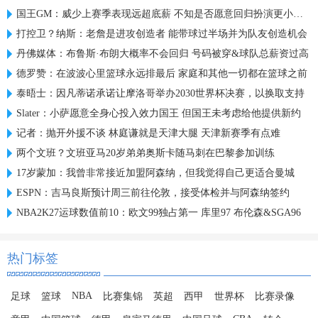
国王GM：威少上赛季表现远超底薪 不知是否愿意回归扮演更小角色
打控卫？纳斯：老詹是进攻创造者 能带球过半场并为队友创造机会
丹佛媒体：布鲁斯·布朗大概率不会回归 号码被穿&球队总薪资过高
德罗赞：在波波心里篮球永远排最后 家庭和其他一切都在篮球之前
泰晤士：因凡蒂诺承诺让摩洛哥举办2030世界杯决赛，以换取支持
Slater：小萨愿意全身心投入效力国王 但国王未考虑给他提供新约
记者：抛开外援不谈 林庭谦就是天津大腿 天津新赛季有点难
两个文班？文班亚马20岁弟弟奥斯卡随马刺在巴黎参加训练
17岁蒙加：我曾非常接近加盟阿森纳，但我觉得自己更适合曼城
ESPN：吉马良斯预计周三前往伦敦，接受体检并与阿森纳签约
NBA2K27运球数值前10：欧文99独占第一 库里97 布伦森&SGA96
热门标签
NBA
足球
篮球
比赛集锦
英超
西甲
世界杯
比赛录像