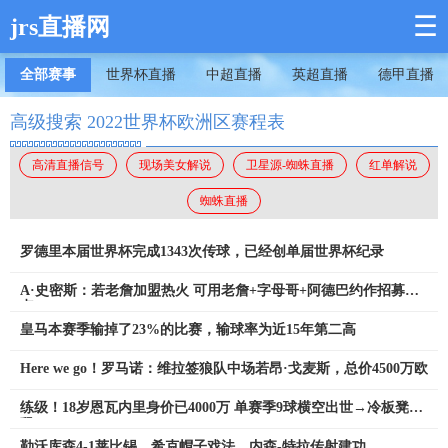
☰
jrs直播网
全部赛事
世界杯直播
中超直播
英超直播
德甲直播
高级搜索 2022世界杯欧洲区赛程表
高清直播信号
现场美女解说
卫星源-蜘蛛直播
红单解说
蜘蛛直播
罗德里本届世界杯完成1343次传球，已经创单届世界杯纪录
A·史密斯：若老詹加盟热火 可用老詹+字母哥+阿德巴约作招募卖
点
皇马本赛季输掉了23%的比赛，输球率为近15年第二高
Here we go！罗马诺：维拉签狼队中场若昂·戈麦斯，总价4500万欧
练级！18岁恩瓦内里身价已4000万 单赛季9球横空出世→冷板凳外
租
勒沃库森4-1莱比锡，希克帽子戏法，内森-特拉传射建功