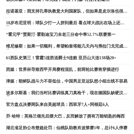
拉诺基亚：我支持孔蒂执教意大利国家队，但如果是皮尔洛也很适
合
18岁布尼亚明：球队少打一人拼到最后 看点球大战比在场上还紧
张
“霍元甲”贾斯汀·霍勒迪宝刀未老三分命中率52.7%联赛第一
维尼修斯：如果一切顺利，希望帕奎塔能几天内与弗拉门戈完成签
约
61胜队史第三！雷霆5连胜送爵士9连败 亚历山大连138场20+
西媒：世界杯导致西甲开局赛程混乱，前两轮比赛将穿插进行
津媒：朝鲜队战斗力不容低估，中国男足亚运队想小组出线不容易
波多尔斯基：我们当时比赛训练真刀真枪干，现在德国队缺硬汉球
员
官方盘点决赛两队来自英超球员：西班牙7人+阿根廷6人
乔·哈特：英格兰领先后摆大巴，反而解放了拥有万能钥匙的梅西
湖北省足协公布楚超处罚：仙桃队助教肖波禁赛1年，总计6人停赛