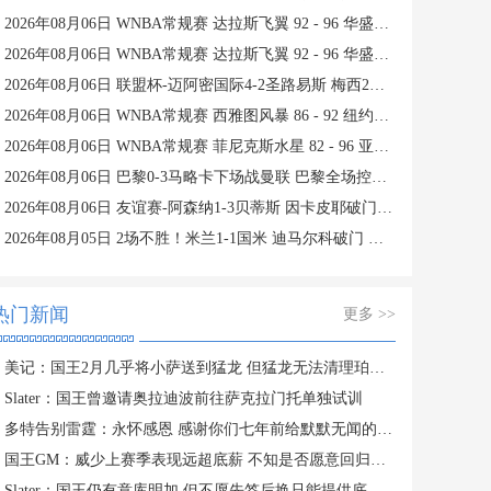
2026年08月06日 WNBA常规赛 达拉斯飞翼 92 - 96 华盛顿神秘人 全场集锦
2026年08月06日 WNBA常规赛 达拉斯飞翼 92 - 96 华盛顿神秘人 全场集锦
2026年08月06日 联盟杯-迈阿密国际4-2圣路易斯 梅西2射1传 阿伦助攻戴帽
2026年08月06日 WNBA常规赛 西雅图风暴 86 - 92 纽约自由人 全场集锦
2026年08月06日 WNBA常规赛 菲尼克斯水星 82 - 96 亚特兰大梦想 全场集锦
2026年08月06日 巴黎0-3马略卡下场战曼联 巴黎全场控球近6成+8射3正未果
2026年08月06日 友谊赛-阿森纳1-3贝蒂斯 因卡皮耶破门难救主 福纳尔斯1射2传
2026年08月05日 2场不胜！米兰1-1国米 迪马尔科破门 恩昆库造点+点射拉莫斯登场
热门新闻
更多 >>
美记：国王2月几乎将小萨送到猛龙 但猛龙无法清理珀尔特尔而告吹
Slater：国王曾邀请奥拉迪波前往萨克拉门托单独试训
多特告别雷霆：永怀感恩 感谢你们七年前给默默无闻的我一次机会
国王GM：威少上赛季表现远超底薪 不知是否愿意回归扮演更小角色
Slater：国王仍有意库明加 但不愿先签后换只能提供底薪 谈判停滞