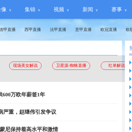
录像
集锦
视频
新闻
赛事
德甲直播
西甲直播
法甲直播
意甲直播
欧冠直播
欧
现场美女解说
卫星源-蜘蛛直播
红单解说
600万欧年薪签1年
病严重，赵继伟引发争议
西蒙尼保持着高水平和激情