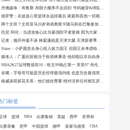
丹佛媒体：布鲁斯·布朗大概率不会回归 号码被穿&球队总薪资过高
德罗赞：在波波心里篮球永远排最后 家庭和其他一切都在篮球之前
两个文班？文班亚马20岁弟弟奥斯卡随马刺在巴黎参加训练
托尼·阿伦：当进攻核心比当最强防守者更难 因为大家一直研究你
记者：抛开外援不谈 林庭谦就是天津大腿 天津新赛季有点难
Slater：小萨愿意全身心投入效力国王 但国王未考虑给他提供新约
媒体人：广厦此前相当于租借林秉圣 他却能以非自由身参加CBA选秀
NBA2K27运球数值前10：欧文99独占第一 库里97 布伦森&SGA96
名嘴：字母哥可能是历史控球最强内线 也是历史最强突破型大个子
格威谈双探花关系：他们彼此尊重 绝对没有任何相互厌恶的情绪
热门标签
NBA
足球
篮球
比赛集锦
英超
西甲
世界杯
CBA
比赛录像
意甲
中国篮球
德甲
皇家马德里