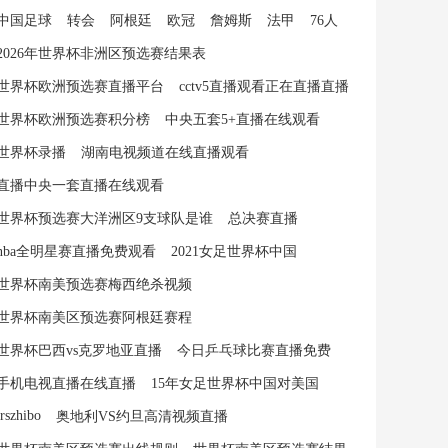
中国足球
转会
阿根廷
欧冠
詹姆斯
法甲
76人
2026年世界杯非洲区预选赛结果表
世界杯欧洲预选赛直播平台
cctv5直播观看正在直播直播
世界杯欧洲预选赛积分榜
中央五套5+直播在线观看
世界杯录播
湖南电视频道在线直播观看
直播中央一套直播在线观看
世界杯预选赛大洋洲区9支球队是谁
总决赛直播
nba全明星赛直播免费观看
2021女足世界杯中国
世界杯南美预选赛梅西绝杀视频
世界杯南美区预选赛阿根廷赛程
世界杯巴西vs克罗地亚直播
今日乒乓球比赛直播免费
手机电视直播在线直播
15年女足世界杯中国对美国
jrszhibo
奥地利VS约旦高清视频直播