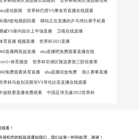
世界杯南美区预选赛出线规则
世界杯南美区预选赛结果
nba滚动新闻
世界杯巴西VS摩洛哥直播在线观看
央视8套电视剧回看
咪咕正在直播的乒乓球比赛手机看
挪威VS塞内加尔上半场直播
卫视在线直播
体育直播 视频直播
世界杯2021直播
360直播网英超直播
nba直播吧免费观看直播在线
cctv5+体育频道
世界杯非洲区预选赛第三阶段赛果
360免费观看体育直播
nba直播回放免费
湖人赛事直播
世界杯乌兹别克斯坦VS哥伦比亚直播在线观看
中超联赛直播免费观看
中国足球无缘2022世界杯
接观看！
有侵犯您的权益请通知我们，我们会第一时间处理，谢谢！