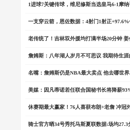
1进球7关键传球，维尼修斯当选皇马6-1摩
一支穿云箭，恩佐数据：4射门1射正+97.6%
老传统了！吉林双外援均打满半场20分钟 姜
詹姆斯：八年湖人岁月不可思议 我期待生涯
名嘴：詹姆斯仍是NBA最大卖点 他去哪世
美媒：因凡蒂诺若任联合国秘书长将降薪93%！
休赛期最大赢家！76人喜获布朗+老詹 冲
骑士官方晒34号秀托马斯夏联数据:场均27.