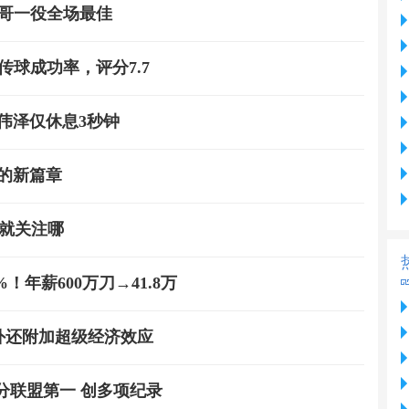
纳哥一役全场最佳
传球成功率，评分7.7
伟泽仅休息3秒钟
的新篇章
界就关注哪
年薪600万刀→41.8万
冠外还附加超级经济效应
3分联盟第一 创多项纪录