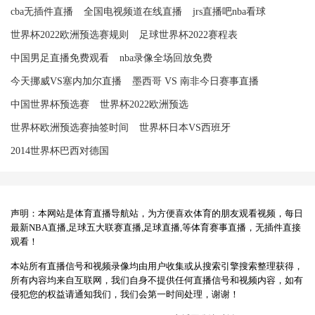
cba无插件直播
全国电视频道在线直播
jrs直播吧nba看球
世界杯2022欧洲预选赛规则
足球世界杯2022赛程表
中国男足直播免费观看
nba录像全场回放免费
今天挪威VS塞内加尔直播
墨西哥 VS 南非今日赛事直播
中国世界杯预选赛
世界杯2022欧洲预选
世界杯欧洲预选赛抽签时间
世界杯日本VS西班牙
2014世界杯巴西对德国
声明：本网站是体育直播导航站，为方便喜欢体育的朋友观看视频，每日
最新NBA直播,足球五大联赛直播,足球直播,等体育赛事直播，无插件直接
观看！
本站所有直播信号和视频录像均由用户收集或从搜索引擎搜索整理获得，
所有内容均来自互联网，我们自身不提供任何直播信号和视频内容，如有
侵犯您的权益请通知我们，我们会第一时间处理，谢谢！