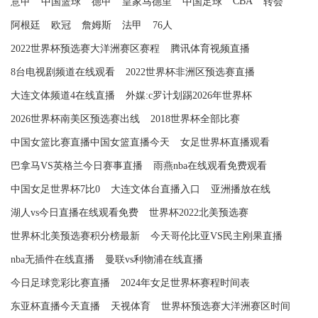
CBA
意甲
中国篮球
德甲
皇家马德里
中国足球
转会
阿根廷
欧冠
詹姆斯
法甲
76人
2022世界杯预选赛大洋洲赛区赛程
腾讯体育视频直播
8台电视剧频道在线观看
2022世界杯非洲区预选赛直播
大连文体频道4在线直播
外媒:c罗计划踢2026年世界杯
2026世界杯南美区预选赛出线
2018世界杯全部比赛
中国女篮比赛直播中国女篮直播今天
女足世界杯直播观看
巴拿马VS英格兰今日赛事直播
雨燕nba在线观看免费观看
中国女足世界杯7比0
大连文体台直播入口
亚洲播放在线
湖人vs今日直播在线观看免费
世界杯2022北美预选赛
世界杯北美预选赛积分榜最新
今天哥伦比亚VS民主刚果直播
nba无插件在线直播
曼联vs利物浦在线直播
今日足球竞彩比赛直播
2024年女足世界杯赛程时间表
东亚杯直播今天直播
天视体育
世界杯预选赛大洋洲赛区时间