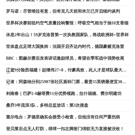
罗马诺：尽管维拉有意，但奇克几天前和米兰已开启续约谈判
世界杯决赛前纽约空气质量拉响警报：呼吸空气相当于抽10支香烟
休息2年出山！59岁克洛普第一次执教国家队，将战欧洲杯+世界杯
世体盘点足球大国换帅：法国开启齐达内时代，德国豪赌克洛普
BBC：图赫尔赛后发表讲话激励球员，希望在季军战中强势收尾
辽篮9分险胜福建！赵继伟27+8，付豪高效，此人才是球队最大收
获
记者：阿森纳分到25987张社区盾杯门票，最贵55英镑最便宜30英
镑
剑南春｜巴萨2-0赫塔费11分优势领跑，拉什福德、费尔明建功
桑乔3年流浪3队，多特总监放话：第3次接盘
塞尔电台：罗德里确实会接受小检查，但他没有任何严重伤病
登贝莱后点无人盯防，得球一扣左脚射门绵软无力直接被没收！