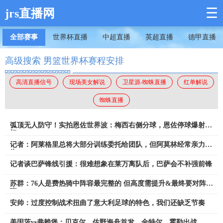
☰
jrs直播网
全部赛事
世界杯直播
中超直播
英超直播
德甲直播
高级搜索 男篮世界杯赛程安排
高清直播信号
现场美女解说
卫星源-蜘蛛直播
红单解说
蜘蛛直播
弧顶无人防守！实拍恩佐世界波：梅西右侧分球，恩佐停球爆射破
门
记者：阿莱格里总将大部分训练委托给团队，但阿莫林经常亲力亲
为
记者谈巴萨锋线引援：很难想象在莱万离队后，巴萨会不补强前锋
苏群：76人是费热骑中阵容最完整的 但高度需提升&最终要对阵文
班
安帅：过度控制战术扭曲了意大利足球的特色，我们还缺乏节奏
美因茨vs弗赖堡：贝克尔、佐野海舟首发，金特尔、霍勒出战