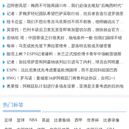
迈阿密高层：梅西不可能再踢15年，我们必须去规划“后梅西时代”
记者：罗梅罗经纪团队希望巴萨采取行动，但后者首选引进罗德里
纽卡总监：我们不想出售吉马良斯但不得不权衡，他明确说出了意愿
莫雷托：巴列卡诺后卫查瓦里亚即将加盟切尔西，很快就会官方宣布
若纳坦·塔：中国香港之行很美好，场地条件一般 但我们踢得不错
每体：马竞或抢先签下弗拉霍维奇，瑟洛特去留成关键变量
能否上树？ESPN记者爆料：米兰正式报价博卡青年中场帕雷德斯
记者：加拉塔萨雷和阿森纳谈判以引进马丁内利，球员合同明夏到期
ESPN：法比尼奥优先考虑重返欧洲踢球，而不是回到祖国巴西
HWG！罗马诺：曼城签34岁阿根廷门将鲁利达协议，合同2+1
奥莱报：阿根廷队计划进行多场友谊赛，亚洲是主要考虑的目的地
热门标签
NBA
足球
篮球
英超
比赛集锦
西甲
世界杯
比赛录像