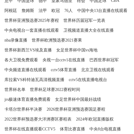
CBA
意甲
中国篮球
德甲
皇家马德里
转会
中国足球
阿根廷
詹姆斯
法甲
欧冠
76人
中国中央13台直播在线观看
世界杯亚洲预选赛2025年赛程
世界杯历届冠军一览表
中央电视台一套直播在线观看
卫视频道直播大全在线直播
nba录像直播
世界杯欧洲预选赛2021赛果
世界杯新西兰VS埃及直播
女足世界杯中国vs海地
各大卫视免费观看
央视一台cctv1在线直播
巴西世界杯冠军
中央频道直播在线观看
cctv5体育直播
北京卫视在线观看
库拉索VS科特迪瓦高清视频直播
cctv5在线直播电视台
世界杯名单
世界杯足球赛2022赛程时间
jrs极速体育直播免费观看
女足世界杯中国最好战绩
卡塔尔世界杯半决赛
2026世界杯亚洲预选赛国足赛程
2022世界杯预选赛大洋洲赛区赛程表
2024年欧冠直播版权
世界杯在线直播观看CCTV5
体育比赛直播
中央8台电视直播