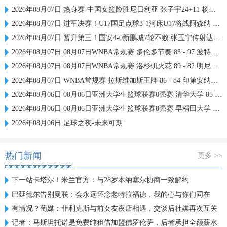
2026年08月07日 热身赛-中国女篮险胜尼日利亚 张子宇24+11 杨舒予12+6
2026年08月07日 进军决赛！U17国足点球3-1河床U17将战阿森纳 江宇涵替补两扑点
2026年08月07日 暂升第三！国安4-0新鹏城7轮不败 张玉宁传射达万双响法比奥破门
2026年08月07日 08月07日WNBA常规赛 多伦多节奏 83 - 97 波特兰火焰 集锦
2026年08月07日 08月07日WNBA常规赛 洛杉矶火花 89 - 82 明尼苏达山猫 全场集锦
2026年08月07日 WNBA常规赛 拉斯维加斯王牌 86 - 84 印第安纳狂热 全场集锦
2026年08月06日 08月06日亚洲大学生篮球联赛8强赛 清华大学 85 - 81 菲律宾大学 集锦
2026年08月06日 08月06日亚洲大学生篮球联赛8强赛 早稻田大学 78 - 71 高丽大学 集锦
2026年08月06日 足球之夜-未来可期
热门新闻
更多 >>
下一站卡塔尔！米兰官方：与28岁本纳塞尔协商一致解约
巴延德尔告别曼联：会永远怀念老特拉福德，我的心与你们同在
有情况？葡媒：菲利克斯与前女友夜店相遇，交谈后社媒再次互关
记者：马斯坦托诺是免费纯租借加盟佛罗伦萨，后者承担全额薪水