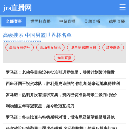
☰
jrs直播网
全部赛事
世界杯直播
中超直播
英超直播
德甲直播
高级搜索 中国男篮世界杯名单
高清直播信号
现场美女解说
卫星源-蜘蛛直播
红单解说
蜘蛛直播
罗马诺：老佛爷目前没有批准引进罗德里，引援计划暂时搁置
西班牙国王祝贺球队：胜利是史诗般的 你们坦荡豪迈地赢得胜利
罗马诺：热刺并没有追求莱奥，费内巴切准备与米兰谈判+报价
利物浦去年夺冠双星，如今欧冠互捅刀
罗马诺：多夫比克与特德斯科对话，博洛尼亚希望租借引进他
科尔称没巴特勒勇士罚球会锐减 名记列数据：他造犯规率比SGA