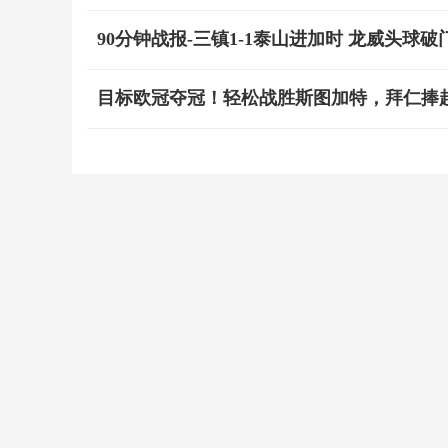
90分钟战报-三镇1-1泰山进加时 龙威头球
目标欧冠夺冠！轻松战胜斯图加特，拜仁捧起