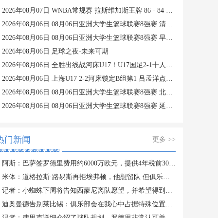
2026年08月07日 WNBA常规赛 拉斯维加斯王牌 86 - 84 印第安纳狂热 全场集锦
2026年08月06日 08月06日亚洲大学生篮球联赛8强赛 清华大学 85 - 81 菲律宾大学 集锦
2026年08月06日 08月06日亚洲大学生篮球联赛8强赛 早稻田大学 78 - 71 高丽大学 集锦
2026年08月06日 足球之夜-未来可期
2026年08月06日 全胜出线战河床U17！U17国足2-1十人药厂U17 赵松源登场1分钟传射
2026年08月06日 上海U17 2-2河床锁定B组第1 吕孟洋点射阿布力米破门 将战A组第2
2026年08月06日 08月06日亚洲大学生篮球联赛8强赛 北京大学 77 - 79 上海交通大学 集锦
2026年08月06日 08月06日亚洲大学生篮球联赛8强赛 延世大学 67 - 72 政治大学 集锦
热门新闻
更多 >>
阿斯：巴萨签罗德里费用约6000万欧元，提供4年税前3000万欧合同
米体：道格拉斯·路易斯再拒埃弗顿，他想留队 但俱乐部尚未敲定
记者：小蜘蛛下周将告知西蒙尼离队愿望，并希望得到理解和帮助
迪奥曼德告别莱比锡：俱乐部会在我心中占据特殊位置，感谢所有
记者：弗里克详细介绍了球队规划，罗德里非常认可并选择加盟巴萨