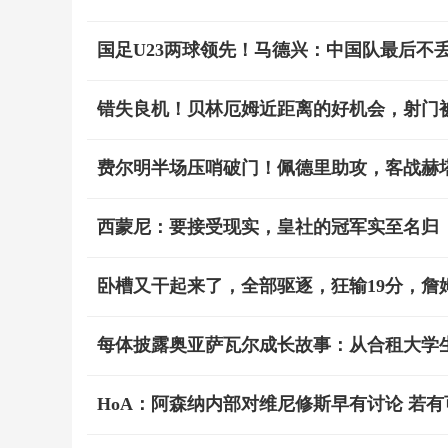
国足U23两球领先！马德兴：中国队最后不
错失良机！贝林厄姆近距离的好机会，射门
费尔明半场压哨破门！佩德里助攻，客战赫
西蒙尼：要接受现实，皇社的冠军实至名归
卧槽又干起来了，全部驱逐，狂输19分，詹
每体披露奥亚萨瓦尔成长故事：从合租大学
HoA：阿森纳内部对维尼修斯早有讨论 若