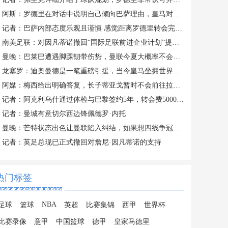
阿斯：罗德里在对话中说明自己倾向巴萨理由，皇马对此理解＆祝好
记者：巴萨内部态度乐观且谨慎 感觉距离罗德里转会完成更近了
南美足联：对因凡蒂诺撤回“国际足联前进企业计划”提案表示欢迎
曼晚：巴莱巴遭遇脚踝韧带伤势，曼联今夏大概率不会继续追求他
龙塞罗：迪奥曼德是一笔重磅引援，当今皇马坐拥世界独一档攻击线
阿媒：梅西给出明确答复，长子蒂亚戈暂时不会前往拉玛西亚青训
记者：阿克利乌什通过体检与巴黎签约5年，转会费5000万欧元
记者：曼城有意切尔西边锋佩德罗·内托
曼晚：芒特状态出色让曼联陷入纠结，如果想四线争冠可能还得买人
记者：英足总现已正式撤回对詹尼·因凡蒂诺的支持
热门标签
NBA
足球
篮球
英超
比赛集锦
西甲
世界杯
比赛录像
意甲
中国篮球
德甲
皇家马德里