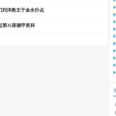
破门刘洋救主于金永扑点
第35座德甲奖杯