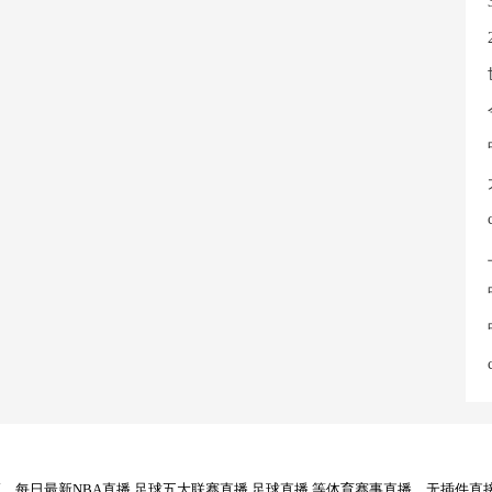
每日最新NBA直播,足球五大联赛直播,足球直播,等体育赛事直播，无插件直