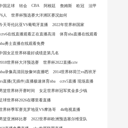
CBA
中国足球
转会
阿根廷
詹姆斯
欧冠
法甲
76人
世界杯预选赛大洋洲区赛况如何
今天哥伦比亚VS葡萄牙直播
2022年世界杯国家
cctv6在线直播观看正在直播高清
体育nba直播在线观看
nba勇士直播在线观看免费
中国女足世界杯最好成绩是第几名
2018世界杯大洋预选赛
世界杯2022直播cctv
nba录像高清回放像98直播吧
2014世界杯荷兰vs西班牙
jrs直播(无插件)直播极速体育nba
cctv5直播 现场直播
男篮世界杯开赛时间
女足世界杯冠军奖金多少钱
足球世界杯2026在哪里看直播
世界杯季军赛克罗地亚VS摩洛哥
4k电视直播
男篮亚洲杯比赛
2022世界杯欧洲预选塞尔维亚队