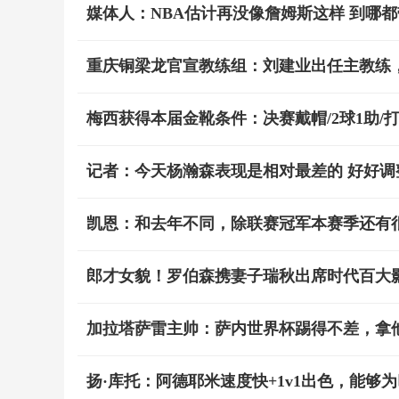
媒体人：NBA估计再没像詹姆斯这样 到哪
重庆铜梁龙官宣教练组：刘建业出任主教练
梅西获得本届金靴条件：决赛戴帽/2球1助/
记者：今天杨瀚森表现是相对最差的 好好调
凯恩：和去年不同，除联赛冠军本赛季还有
郎才女貌！罗伯森携妻子瑞秋出席时代百大
加拉塔萨雷主帅：萨内世界杯踢得不差，拿
扬·库托：阿德耶米速度快+1v1出色，能够