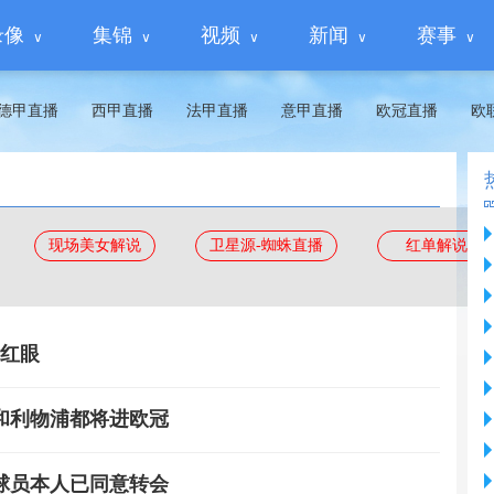
录像
集锦
视频
新闻
赛事
德甲直播
西甲直播
法甲直播
意甲直播
欧冠直播
欧
现场美女解说
卫星源-蜘蛛直播
红单解说
杀红眼
和利物浦都将进欧冠
，球员本人已同意转会