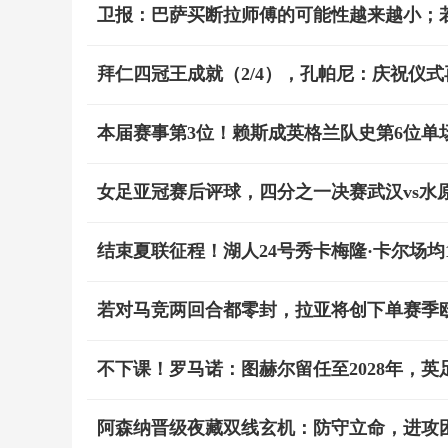
卫报：巴萨买断拉师傅的可能性越来越小；
拜仁四冠王成就（2/4），孔帕尼：庆祝仪
本届赛事第3位！赖斯成英格兰队史第6位单
女足亚冠赛后评球，四分之一决赛武汉vs水
结束夏联征程！湖人24号秀卡梅隆·卡尔场均17.
若对马竞两回合都零封，拉亚将创下单赛季
不下课！罗马诺：图赫尔留任至2028年，
阿森纳晋级夜藏双线玄机：防守立命，进攻