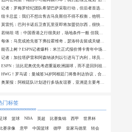
记者：罗梅罗经纪团队希望巴萨采取行动，但后者首选引进罗德里
纽卡总监：我们不想出售吉马良斯但不得不权衡，他明确说出了意愿
莫雷托：巴列卡诺后卫查瓦里亚即将加盟切尔西，很快就会官方宣布
若纳坦·塔：中国香港之行很美好，场地条件一般 但我们踢得不错
每体：马竞或抢先签下弗拉霍维奇，瑟洛特去留成关键变量
能否上树？ESPN记者爆料：米兰正式报价博卡青年中场帕雷德斯
记者：加拉塔萨雷和阿森纳谈判以引进马丁内利，球员合同明夏到期
ESPN：法比尼奥优先考虑重返欧洲踢球，而不是回到祖国巴西
HWG！罗马诺：曼城签34岁阿根廷门将鲁利达协议，合同2+1
奥莱报：阿根廷队计划进行多场友谊赛，亚洲是主要考虑的目的地
热门标签
NBA
足球
篮球
英超
比赛集锦
西甲
世界杯
比赛录像
意甲
中国篮球
德甲
皇家马德里
转会