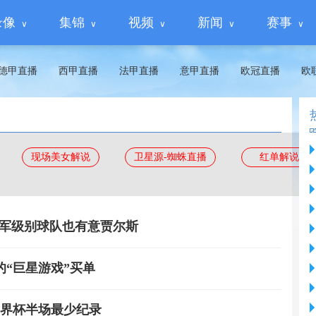
录像
集锦
视频
新闻
赛事
德甲直播
西甲直播
法甲直播
意甲直播
欧冠直播
欧
现场美女解说
卫星源-蜘蛛直播
红单解说
冠军级别球队也有意贾尔斯
的“巨星游戏”买单
世界杯半场最少纪录