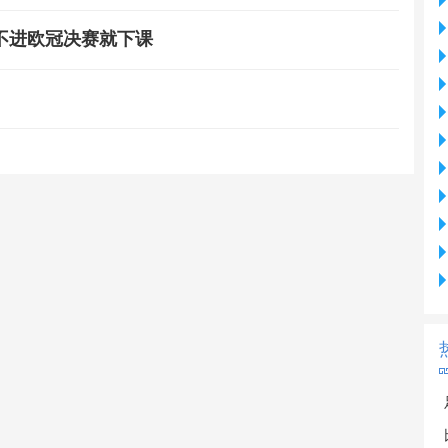
不进欧冠决赛就下课