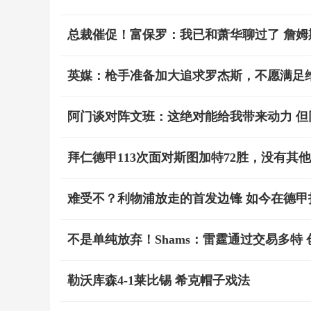
总裁催促！富保罗：我已和萧华聊过了 詹
英媒：枪手准备加大追求罗杰斯，不愿满足维
阿门谈对阵文班：这绝对能给我带来动力 但
拜仁德甲113次面对斯图加特72胜，没有其
难受不？利物浦放走的首发边锋 如今在德
不是单纯放弃！Shams：雷霆通过交易多特 
勒沃库森4-1莱比锡 希克帽子戏法