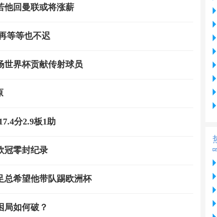
若他回曼联或将涨薪
式再等等也不迟
场世界杯贡献传射球员
原
4分2.9板1助
欧冠零封纪录
英足总希望他带队踢欧洲杯
困局如何破？