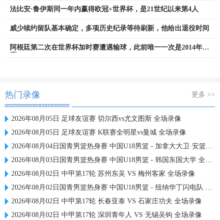
法比安·鲁伊斯同一年内赢得欧冠+世界杯，是21世纪以来第4人
威少续约留队基本确定，多项历史纪录等待刷新，他给出退役时间
阿根廷第二次在世界杯加时赛遭遇输球，此前唯一一次是2014年决
赛
热门录像
更多 >>
2026年08月05日 足球友谊赛 切尔西vs尤文图斯 全场录像
2026年08月05日 足球友谊赛 K联赛全明星vs曼城 全场录像
2026年08月04日国青男篮热身赛 中国U18男篮 - 加拿大大卫·安篮球学院 全场录像
2026年08月03日国青男篮热身赛 中国U18男篮 - 韩国东国大学 全场录像
2026年08月02日 中甲第17轮 苏州东吴 VS 梅州客家 全场录像
2026年08月02日国青男篮热身赛 中国U18男篮 - 纽纳华丁闪电队 全场录像
2026年08月02日 中甲第17轮 长春亚泰 VS 石家庄功夫 全场录像
2026年08月02日 中甲第17轮 深圳青年人 VS 无锡吴钩 全场录像