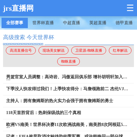
☰
jrs直播网
全部赛事
世界杯直播
中超直播
英超直播
德甲直播
高级搜索 今天世界杯
高清直播信号
现场美女解说
卫星源-蜘蛛直播
红单解说
蜘蛛直播
男篮官宣人员调整：高诗岩、冯傲返回俱乐部 增补胡明轩加入集
训
下季没人快攻得过我们！上季快攻得分：马詹领跑前二 杰伦VJ前
14
主持人：拥有詹姆斯的热火实力会强于拥有詹姆斯的勇士
118天首胜背后：热刺保级战的三个真相
欧洲VS南美！世界杯决赛11次欧洲战南美，南美胜8次阿根廷5战3
胜
记者：FIFA趁早取消这种鸡肋的季军赛，或许能挽回一部分球迷