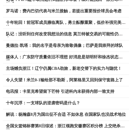
好感
罗马诺：费内巴切代表与米兰接触，若提出重要报价球员会考虑
十年轮回！前冠军成员濒临离队，勇士酝酿重聚，低价补强完美人
选
队记：没听到任何改变我想法的信息 莫兰特被交易的可能性仍很
大
曼德拉-凯塔：我的名字是母亲为致敬偶像；巴萨是我崇拜的球队
媒体人：广东防守质量依旧不理想 好消息是胡明轩和徐杰状态回
暖
主场憾负浙江！辽宁仍属CBA劲旅，新老交替下的实力与隐忧！
令人失望！米兰0-1输给那不勒斯，阿莱格里又回到保守套路上了
电讯报：卡里克希望留下芒特 引进科内未获得内部一致支持
十年沉浮：一支球队的逆袭密码是什么？
解说：杨瀚森8月为国出征不合适 不如休息 在国家队也没战术地位
全国女篮锦标赛第8日综述：浙江领跑安徽赛区积分榜 上交绝杀东
莞