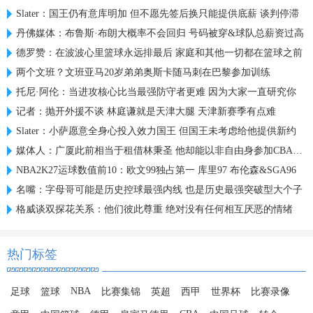
Slater：国王仍有意库明加 但不愿先签后换只能提供底薪 谈判停滞
丹佛媒体：布鲁斯·布朗大概率不会回归 号码被穿&球队总薪资过高
德罗赞：在波波心里篮球永远排最后 家庭和其他一切都在篮球之前
两个文班？文班亚马20岁弟弟奥斯卡随马刺在巴黎参加训练
托尼·阿伦：当进攻核心比当最强防守者更难 因为大家一直研究你
记者：抛开外援不谈 林庭谦就是天津大腿 天津新赛季有点难
Slater：小萨愿意全身心投入效力国王 但国王未考虑给他提供新约
媒体人：广厦此前相当于租借林秉圣 他却能以非自由身参加CBA选秀
NBA2K27运球数值前10：欧文99独占第一 库里97 布伦森&SGA96
名嘴：字母哥可能是历史控球最强内线 也是历史最强突破型大个子
格威谈双探花关系：他们彼此尊重 绝对没有任何相互厌恶的情绪
热门标签
NBA
足球
篮球
比赛集锦
英超
西甲
世界杯
比赛录像