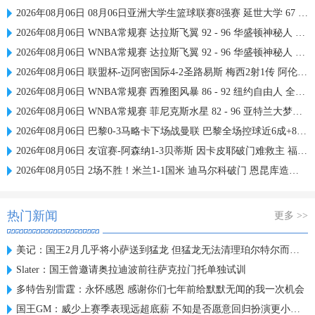
2026年08月06日 08月06日亚洲大学生篮球联赛8强赛 延世大学 67 - 72 政治大学 集锦
2026年08月06日 WNBA常规赛 达拉斯飞翼 92 - 96 华盛顿神秘人 全场集锦
2026年08月06日 WNBA常规赛 达拉斯飞翼 92 - 96 华盛顿神秘人 全场集锦
2026年08月06日 联盟杯-迈阿密国际4-2圣路易斯 梅西2射1传 阿伦助攻戴帽
2026年08月06日 WNBA常规赛 西雅图风暴 86 - 92 纽约自由人 全场集锦
2026年08月06日 WNBA常规赛 菲尼克斯水星 82 - 96 亚特兰大梦想 全场集锦
2026年08月06日 巴黎0-3马略卡下场战曼联 巴黎全场控球近6成+8射3正未果
2026年08月06日 友谊赛-阿森纳1-3贝蒂斯 因卡皮耶破门难救主 福纳尔斯1射2传
2026年08月05日 2场不胜！米兰1-1国米 迪马尔科破门 恩昆库造点+点射拉莫斯登场
热门新闻
更多 >>
美记：国王2月几乎将小萨送到猛龙 但猛龙无法清理珀尔特尔而告吹
Slater：国王曾邀请奥拉迪波前往萨克拉门托单独试训
多特告别雷霆：永怀感恩 感谢你们七年前给默默无闻的我一次机会
国王GM：威少上赛季表现远超底薪 不知是否愿意回归扮演更小角色