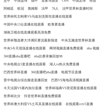
CBA
意甲
中国篮球
德甲
皇家马德里
中国足球
转会
阿根廷
欧冠
詹姆斯
法甲
76人
法甲世界杯直播时间
世界杯民主刚果VS乌兹别克斯坦直播在线观看
中国中央13台直播在线观看
欧青赛直播
湖南卫视在线直播观看高清免费
世界杯预选赛大洋洲区赛况最新报道
中央五频道世界杯直播
中央5今天现场直播在线观看
网球视频直播免费观看
nba 视频
360直播nba直播吧
nba比赛录像回放98
中央电视台5套直播在线观看
湖人vs热火免费直播
巴西世界杯直播
360直播吧nba直播
电视节目直播
晋中电视台综合频道直播回放
巴西VS海地高清视频直播
今天法国VS塞内加尔直播
世界杯瑞典VS突尼斯直播在线观看
世界杯比分
抖音世界杯直播免费观看
世界杯澳大利亚VS土耳其直播在线观看
在线观看cctv5直播