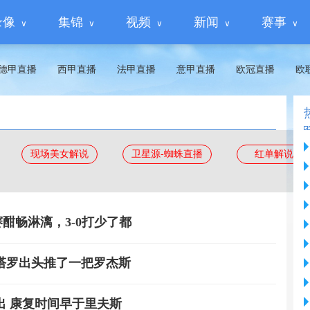
录像
集锦
视频
新闻
赛事
德甲直播
西甲直播
法甲直播
意甲直播
欧冠直播
欧
现场美女解说
卫星源-蜘蛛直播
红单解说
酣畅淋漓，3-0打少了都
塔罗出头推了一把罗杰斯
出 康复时间早于里夫斯