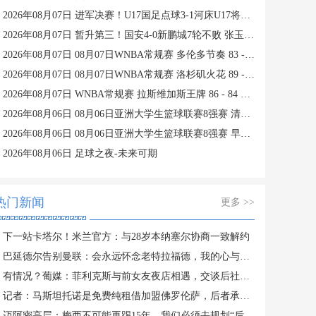
2026年08月07日 进军决赛！U17国足点球3-1河床U17将战阿森纳 江宇涵替补两扑点
2026年08月07日 暂升第三！国安4-0新鹏城7轮不败 张玉宁传射达万双响法比奥破门
2026年08月07日 08月07日WNBA常规赛 多伦多节奏 83 - 97 波特兰火焰 集锦
2026年08月07日 08月07日WNBA常规赛 洛杉矶火花 89 - 82 明尼苏达山猫 全场集锦
2026年08月07日 WNBA常规赛 拉斯维加斯王牌 86 - 84 印第安纳狂热 全场集锦
2026年08月06日 08月06日亚洲大学生篮球联赛8强赛 清华大学 85 - 81 菲律宾大学 集锦
2026年08月06日 08月06日亚洲大学生篮球联赛8强赛 早稻田大学 78 - 71 高丽大学 集锦
2026年08月06日 足球之夜-未来可期
热门新闻
更多 >>
下一站卡塔尔！米兰官方：与28岁本纳塞尔协商一致解约
巴延德尔告别曼联：会永远怀念老特拉福德，我的心与你们同在
有情况？葡媒：菲利克斯与前女友夜店相遇，交谈后社媒再次互关
记者：马斯坦托诺是免费纯租借加盟佛罗伦萨，后者承担全额薪水
迈阿密高层：梅西不可能再踢15年，我们必须去规划“后梅西时代”