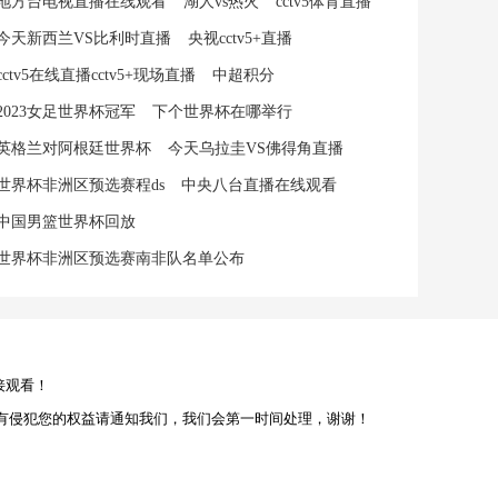
地方台电视直播在线观看
湖人vs热火
cctv5体育直播
今天新西兰VS比利时直播
央视cctv5+直播
cctv5在线直播cctv5+现场直播
中超积分
2023女足世界杯冠军
下个世界杯在哪举行
英格兰对阿根廷世界杯
今天乌拉圭VS佛得角直播
世界杯非洲区预选赛程ds
中央八台直播在线观看
中国男篮世界杯回放
世界杯非洲区预选赛南非队名单公布
接观看！
有侵犯您的权益请通知我们，我们会第一时间处理，谢谢！