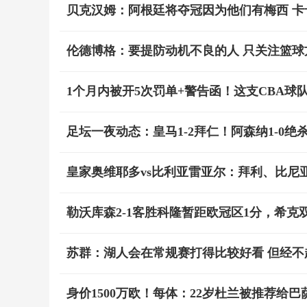
贝克汉姆：阿根廷将夺冠因为他们有梅西 
伦德博格：要提防动机不良的人 只关注篮球
1个月内被开5次罚单+警告函！这支CBA球队
足坛一夜动态：皇马1-2拜仁！阿森纳1-0绝杀
皇家奥维耶多vs比利亚雷亚尔：拜利、比尼
勒沃库森2-1客胜科隆暂距欧冠区1分，希克
苏群：湖人会在常规赛打得比较好看 但经不
身价1500万欧！每体：22岁杜兰被推荐给