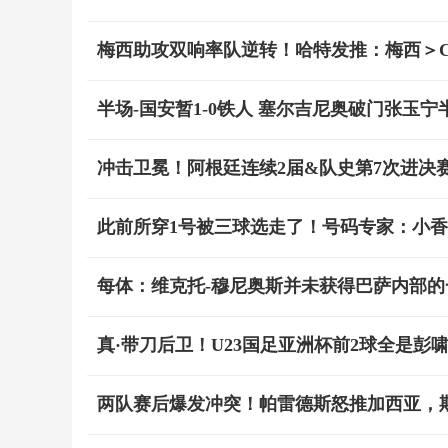
梅西助攻双响率队逆转！哈特发推：梅西＞C
半场-国安暂1-0铁人 塞尔吉尼奥破门张玉
冲击卫冕！阿根廷连续2届&队史第7次进决赛
此前所穿1号被三球选走了！号码专家：小香
每体：维克托-穆尼奥斯并未获得巴萨内部的
真·带刀后卫！U23国足亚洲杯前2球全是彭
两队赛后爆发冲突！帕雷德斯怒推加西亚，