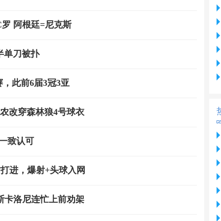
罗 阿根廷=尼克斯
宁半单刀被扑
，此前6届3冠3亚
农改穿森林狼4号球衣
一致认可
啸打进，爆射+头球入网
斯卡洛尼连忙上前劝架