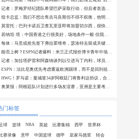
记者：罗梅罗经纪团队希望巴萨采取行动，但后者首选引进罗德里
纽卡总监：我们不想出售吉马良斯但不得不权衡，他明确说出了意愿
莫雷托：巴列卡诺后卫查瓦里亚即将加盟切尔西，很快就会官方宣布
若纳坦·塔：中国香港之行很美好，场地条件一般 但我们踢得不错
每体：马竞或抢先签下弗拉霍维奇，瑟洛特去留成关键变量
能否上树？ESPN记者爆料：米兰正式报价博卡青年中场帕雷德斯
记者：加拉塔萨雷和阿森纳谈判以引进马丁内利，球员合同明夏到期
ESPN：法比尼奥优先考虑重返欧洲踢球，而不是回到祖国巴西
HWG！罗马诺：曼城签34岁阿根廷门将鲁利达协议，合同2+1
奥莱报：阿根廷队计划进行多场友谊赛，亚洲是主要考虑的目的地
热门标签
NBA
足球
篮球
英超
比赛集锦
西甲
世界杯
比赛录像
意甲
中国篮球
德甲
皇家马德里
转会