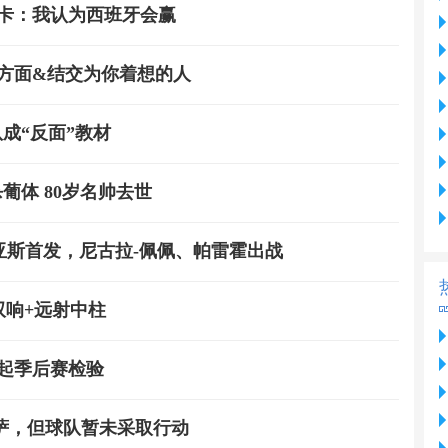
卡卡：我认为西班牙会赢
方面&结交为你着想的人
成“反面”教材
葡体 80岁名帅去世
亚斯首发，尼古拉-佩佩、帕雷霍出战
双响+远射中柱
起季后赛检验
巴萨，但球队暂未采取行动