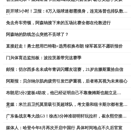
距开球3小时！卫报：8万入场球迷都需搜身，连克洛普也排队数小
时
免去舟车劳顿，阿森纳接下来的五场比赛全都在伦敦进行
阿森纳的防线怎么突然不丢球了？
直接赶走！勇士想用巴特勒+选秀权换布朗 绿军甚至不愿听报价
门兴体育总监拍板：波拉茨基带完这赛季
邮报：切尔西多名未成年青训闪耀友谊赛，21岁吉滕斯重拾自信
阿斯报：贝尔纳尔肌肉疲劳引发巴萨重视，后者将其视为未来核心
布朗尼5分2篮板4助攻，他已经证明自己不靠詹姆斯也能立足
NBA！
意媒：米兰后卫托莫里吸引英超球队，考文垂和纽卡斯尔都有意引
进
广东备战京粤大战G3！徐杰3分神准胡明轩玩拉杆，崔永熙空接暴
扣
媒体人：哈登今年8月再次开启中国行 具体时间地点不久后官宣