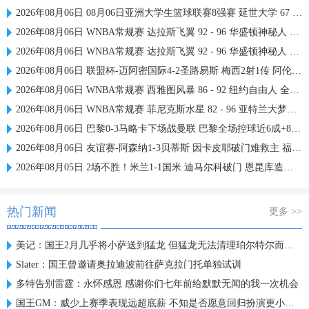
2026年08月06日 08月06日亚洲大学生篮球联赛8强赛 延世大学 67 - 72 政治大学 集锦
2026年08月06日 WNBA常规赛 达拉斯飞翼 92 - 96 华盛顿神秘人 全场集锦
2026年08月06日 WNBA常规赛 达拉斯飞翼 92 - 96 华盛顿神秘人 全场集锦
2026年08月06日 联盟杯-迈阿密国际4-2圣路易斯 梅西2射1传 阿伦助攻戴帽
2026年08月06日 WNBA常规赛 西雅图风暴 86 - 92 纽约自由人 全场集锦
2026年08月06日 WNBA常规赛 菲尼克斯水星 82 - 96 亚特兰大梦想 全场集锦
2026年08月06日 巴黎0-3马略卡下场战曼联 巴黎全场控球近6成+8射3正未果
2026年08月06日 友谊赛-阿森纳1-3贝蒂斯 因卡皮耶破门难救主 福纳尔斯1射2传
2026年08月05日 2场不胜！米兰1-1国米 迪马尔科破门 恩昆库造点+点射拉莫斯登场
热门新闻
更多 >>
美记：国王2月几乎将小萨送到猛龙 但猛龙无法清理珀尔特尔而告吹
Slater：国王曾邀请奥拉迪波前往萨克拉门托单独试训
多特告别雷霆：永怀感恩 感谢你们七年前给默默无闻的我一次机会
国王GM：威少上赛季表现远超底薪 不知是否愿意回归扮演更小角色