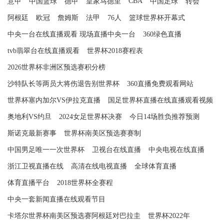
CBA
意甲
中国篮球
德甲
皇家马德里
中国足球
转会
阿根廷
欧冠
詹姆斯
法甲
76人
篮球世界杯开幕式
中央一台在线直播观看 现场直播中央一台
360绿色直播
tvb翡翠台在线直播观看
世界杯2018赛程表
2026世界杯非洲区预选赛积分榜
沙特队长等两员大将伤退告别世界杯
360直播免费观看网站
世界杯塞内加尔VS伊拉克直播
国足世界杯直播在线直播观看视频
奥地利VS约旦
2024女足世界杯决赛
今日14场胜负推荐预测
斯诺克最新赛事
世界杯南美区预选赛赛制
中国男足唯一一次世界杯
卫视台在线直播
中央电视在线直播
浙江卫视直播在线
高清在线电视直播
全球体育直播
体育直播平台
2018世界杯全赛程
中央一套新闻直播在线观看节目
卡塔尔世界杯南美区预选赛阿根廷对巴拉圭
世界杯2022年