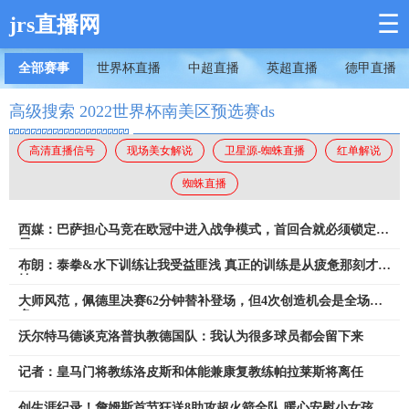
☰
jrs直播网
全部赛事
世界杯直播
中超直播
英超直播
德甲直播
高级搜索 2022世界杯南美区预选赛ds
高清直播信号
现场美女解说
卫星源-蜘蛛直播
红单解说
蜘蛛直播
西媒：巴萨担心马竞在欧冠中进入战争模式，首回合就必须锁定胜
局
布朗：泰拳&水下训练让我受益匪浅 真正的训练是从疲惫那刻才开
始
大师风范，佩德里决赛62分钟替补登场，但4次创造机会是全场最
多
沃尔特马德谈克洛普执教德国队：我认为很多球员都会留下来
记者：皇马门将教练洛皮斯和体能兼康复教练帕拉莱斯将离任
创生涯纪录！詹姆斯首节狂送8助攻超火箭全队 暖心安慰小女孩