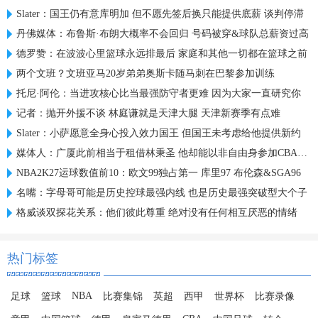
Slater：国王仍有意库明加 但不愿先签后换只能提供底薪 谈判停滞
丹佛媒体：布鲁斯·布朗大概率不会回归 号码被穿&球队总薪资过高
德罗赞：在波波心里篮球永远排最后 家庭和其他一切都在篮球之前
两个文班？文班亚马20岁弟弟奥斯卡随马刺在巴黎参加训练
托尼·阿伦：当进攻核心比当最强防守者更难 因为大家一直研究你
记者：抛开外援不谈 林庭谦就是天津大腿 天津新赛季有点难
Slater：小萨愿意全身心投入效力国王 但国王未考虑给他提供新约
媒体人：广厦此前相当于租借林秉圣 他却能以非自由身参加CBA选秀
NBA2K27运球数值前10：欧文99独占第一 库里97 布伦森&SGA96
名嘴：字母哥可能是历史控球最强内线 也是历史最强突破型大个子
格威谈双探花关系：他们彼此尊重 绝对没有任何相互厌恶的情绪
热门标签
NBA
足球
篮球
比赛集锦
英超
西甲
世界杯
比赛录像