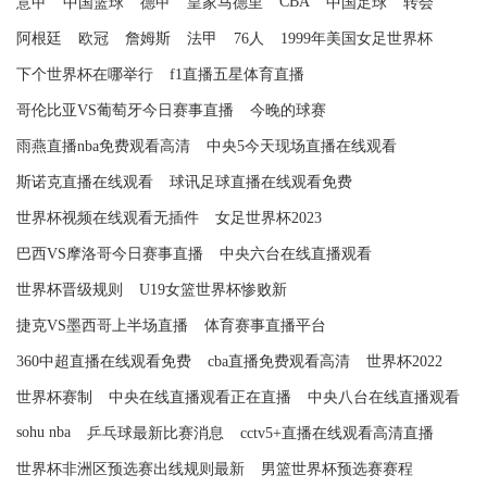
CBA
意甲
中国篮球
德甲
皇家马德里
中国足球
转会
阿根廷
欧冠
詹姆斯
法甲
76人
1999年美国女足世界杯
下个世界杯在哪举行
f1直播五星体育直播
哥伦比亚VS葡萄牙今日赛事直播
今晚的球赛
雨燕直播nba免费观看高清
中央5今天现场直播在线观看
斯诺克直播在线观看
球讯足球直播在线观看免费
世界杯视频在线观看无插件
女足世界杯2023
巴西VS摩洛哥今日赛事直播
中央六台在线直播观看
世界杯晋级规则
U19女篮世界杯惨败新
捷克VS墨西哥上半场直播
体育赛事直播平台
360中超直播在线观看免费
cba直播免费观看高清
世界杯2022
世界杯赛制
中央在线直播观看正在直播
中央八台在线直播观看
sohu nba
乒乓球最新比赛消息
cctv5+直播在线观看高清直播
世界杯非洲区预选赛出线规则最新
男篮世界杯预选赛赛程