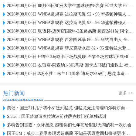
2026年08月06日 08月06日亚洲大学生篮球联赛8强赛 延世大学 67 - 72 政治大学 集锦
2026年08月06日 WNBA常规赛 达拉斯飞翼 92 - 96 华盛顿神秘人 全场集锦
2026年08月06日 WNBA常规赛 达拉斯飞翼 92 - 96 华盛顿神秘人 全场集锦
2026年08月06日 联盟杯-迈阿密国际4-2圣路易斯 梅西2射1传 阿伦助攻戴帽
2026年08月06日 WNBA常规赛 西雅图风暴 86 - 92 纽约自由人 全场集锦
2026年08月06日 WNBA常规赛 菲尼克斯水星 82 - 96 亚特兰大梦想 全场集锦
2026年08月06日 巴黎0-3马略卡下场战曼联 巴黎全场控球近6成+8射3正未果
2026年08月06日 友谊赛-阿森纳1-3贝蒂斯 因卡皮耶破门难救主 福纳尔斯1射2传
2026年08月05日 2场不胜！米兰1-1国米 迪马尔科破门 恩昆库造点+点射拉莫斯登场
热门新闻
更多 >>
美记：国王2月几乎将小萨送到猛龙 但猛龙无法清理珀尔特尔而告吹
Slater：国王曾邀请奥拉迪波前往萨克拉门托单独试训
多特告别雷霆：永怀感恩 感谢你们七年前给默默无闻的我一次机会
国王GM：威少上赛季表现远超底薪 不知是否愿意回归扮演更小角色