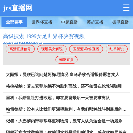
☰
jrs直播网
全部赛事
世界杯直播
中超直播
英超直播
德甲直播
高级搜索 1999女足世界杯决赛视频
高清直播信号
现场美女解说
卫星源-蜘蛛直播
红单解说
蜘蛛直播
太阳报：曼联已询问楚阿梅尼情况 皇马若收合适报价愿意卖人
格拉斯纳：若去安菲尔德不为胜利而战，还不如留在伦敦喝咖啡
里科：我帮皇社打进欧冠，却在夏窗最后一天被要求离队
帕雷德斯：没有人比我们更渴望胜利，有我们那种战斗到最后的态
度
记者：大巴黎内部非常尊重利物浦，没有人认为这会是一场屠杀
阿根廷官方致敬梅西：你的泪水就是我们的泪水，感谢你倾尽所有