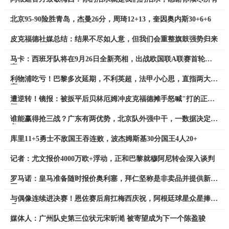
北京95-90险胜青岛，杰曼26分，周琦12+13，奎因奥内斯30+6+6
皮克福德社媒总结：结果不尽如人意，但我们会重整旗鼓强势归来
马卡：西班牙队将在9月26日全新亮相，出战欧国联A联赛首轮赛
事
利物浦吃亏！巴黎多次延期，不利英超，法甲小心思，直指两大联
赛
遭逆转！镜报：被扳平后贝林厄姆冲皮克福德摊手怒喊"打的正中
间"
谁能赢得抢三战？广东有两优势，北京队外强中干，一数据决定胜
负
库里11+5勇士不敌国王吞连败，波杰姆斯基30分国王4人20+
记者：尤文报价4000万欧+浮动，正和巴黎就穆阿尼转会深入谈判
罗马诺：皇马准备随时报价奥利塞，拜仁坚称是非卖品并提供新合
同
与偶像连续进决赛！恩佐赛后肩扛梅西庆祝，阿根廷球星众星捧
月！
媒体人：广州队史第三位状元宋昕澔 被寄望成为下一个陈盈骏