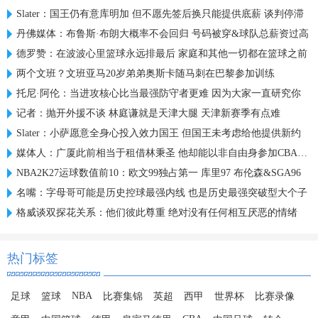
Slater：国王仍有意库明加 但不愿先签后换只能提供底薪 谈判停滞
丹佛媒体：布鲁斯·布朗大概率不会回归 号码被穿&球队总薪资过高
德罗赞：在波波心里篮球永远排最后 家庭和其他一切都在篮球之前
两个文班？文班亚马20岁弟弟奥斯卡随马刺在巴黎参加训练
托尼·阿伦：当进攻核心比当最强防守者更难 因为大家一直研究你
记者：抛开外援不谈 林庭谦就是天津大腿 天津新赛季有点难
Slater：小萨愿意全身心投入效力国王 但国王未考虑给他提供新约
媒体人：广厦此前相当于租借林秉圣 他却能以非自由身参加CBA选秀
NBA2K27运球数值前10：欧文99独占第一 库里97 布伦森&SGA96
名嘴：字母哥可能是历史控球最强内线 也是历史最强突破型大个子
格威谈双探花关系：他们彼此尊重 绝对没有任何相互厌恶的情绪
热门标签
NBA
足球
篮球
比赛集锦
英超
西甲
世界杯
比赛录像