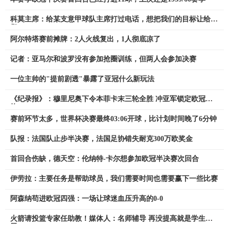
科莫主席：给某支意甲球队主席打过电话，想把我们的目标让给他
们
阿尔特塔赛前摊牌：2人火线复出，1人彻底凉了
记者：亚马尔和波罗没有参加抢圈训练，但两人会参加决赛
一位主帅的"提前剧透"暴露了亚冠什么新玩法
《纪录报》：穆里尼奥下令本菲卡末三轮全胜 冲亚军锁定欧冠资
格
赛前环节太多，世界杯决赛最终03:06开球，比计划时间晚了6分钟
队报：法国队止步半决赛，法国足协错失耐克300万欧奖金
首回合伤缺，德天空：伦纳特-卡尔想参加欧冠半决赛次回合
伊劳拉：主要任务是帮助球员，我们需要时间也需要赢下一些比赛
阿森纳苟进欧冠四强：一场让球迷血压升高的0-0
火箭请投篮专家任助教！媒体人：名师辅导 再没提高就是学生问
题