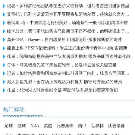
记者：罗梅罗经纪团队希望巴萨采取行动，但后者首选引进罗德里
莫雷托：巴列卡诺后卫查瓦里亚即将加盟切尔西，很快就会官方宣布
若纳坦·塔：中国香港之行很美好，场地条件一般 但我们踢得不错
纽卡总监：我们不想出售吉马良斯但不得不权衡，他明确说出了意愿
离开CBA！Haynes：自由球员后卫阿隆德斯·威廉姆斯签约奇才
能否上树？ESPN记者爆料：米兰正式报价博卡青年中场帕雷德斯
扎威：我和布朗尼在高中当队友后成为朋友 很兴奋能再次并肩作战
每体：马竞或抢先签下弗拉霍维奇，瑟洛特去留成关键变量
记者：加拉塔萨雷和阿森纳谈判以引进马丁内利，球员合同明夏到期
湖人新援扎威：会在场上展现活力和努力 防守对方最好的球员
扎威：想为湖人球迷奉献全部 帮助球队升起第18面冠军旗帜
热门标签
NBA
足球
篮球
英超
比赛集锦
西甲
世界杯
比赛录像