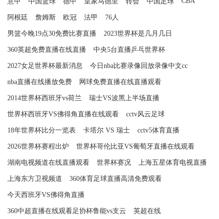
CBA
意甲
中国篮球
德甲
皇家马德里
转会
中国足球
阿根廷
詹姆斯
欧冠
法甲
76人
男篮今晚19点30免费比赛直播
2023世界杯是几月几日
360英超免费直播在线直播
中央5台直播乒乓世界杯
2027女足世界杯最新消息
今日nba比赛录像回放录像中文cc
nba直播在线播放免费
网球免费直播在线直播观看
2014世界杯西班牙vs荷兰
瑞士VS波黑上半场直播
世界杯西班牙VS佛得角直播在线观看
cctv风云足球
18年世界杯比分一览表
卡塔尔 VS 瑞士
cctv5体育直播
2026世界杯赛程出炉
世界杯哥伦比亚VS葡萄牙直播在线观看
湖南电视频道在线直播观看
世界杯赛况
上海五星体育电视直播
上海东方卫视频道
360体育足球直播高清免费观看
今天西班牙VS佛得角直播
360中超直播在线观看足协杯鲁能vs支云
英超在线