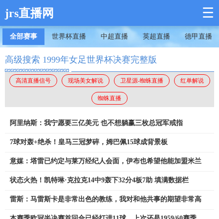
☰
jrs直播网
全部赛事
世界杯直播
中超直播
英超直播
德甲直播
高级搜索 1999年女足世界杯决赛完整版
高清直播信号
现场美女解说
卫星源-蜘蛛直播
红单解说
蜘蛛直播
阿里纳斯：我宁愿要三亿美元 也不想躺赢三枚总冠军戒指
7球对轰+绝杀！皇马三冠梦碎，姆巴佩15球成背景板
意媒：塔雷已约定与莱万经纪人会面，伊布也希望他能加盟米兰
状态火热！凯特琳·克拉克14中9轰下32分4板7助 填满数据栏
雷斯：马雷斯卡是非常出色的教练，我对和他共事的期望非常高
本赛季欧冠半决赛首回合已经打进11球，上次还是1959/60赛季