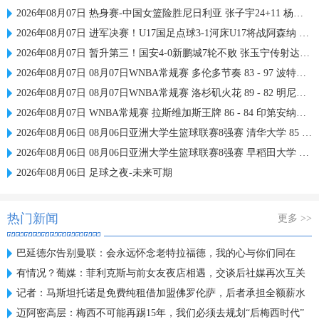
2026年08月07日 热身赛-中国女篮险胜尼日利亚 张子宇24+11 杨舒予12+6
2026年08月07日 进军决赛！U17国足点球3-1河床U17将战阿森纳 江宇涵替补两扑点
2026年08月07日 暂升第三！国安4-0新鹏城7轮不败 张玉宁传射达万双响法比奥破门
2026年08月07日 08月07日WNBA常规赛 多伦多节奏 83 - 97 波特兰火焰 集锦
2026年08月07日 08月07日WNBA常规赛 洛杉矶火花 89 - 82 明尼苏达山猫 全场集锦
2026年08月07日 WNBA常规赛 拉斯维加斯王牌 86 - 84 印第安纳狂热 全场集锦
2026年08月06日 08月06日亚洲大学生篮球联赛8强赛 清华大学 85 - 81 菲律宾大学 集锦
2026年08月06日 08月06日亚洲大学生篮球联赛8强赛 早稻田大学 78 - 71 高丽大学 集锦
2026年08月06日 足球之夜-未来可期
热门新闻
更多 >>
巴延德尔告别曼联：会永远怀念老特拉福德，我的心与你们同在
有情况？葡媒：菲利克斯与前女友夜店相遇，交谈后社媒再次互关
记者：马斯坦托诺是免费纯租借加盟佛罗伦萨，后者承担全额薪水
迈阿密高层：梅西不可能再踢15年，我们必须去规划“后梅西时代”