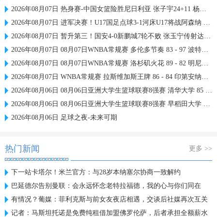
2026年08月07日 热身赛-中国女篮险胜尼日利亚 张子宇24+11 杨舒予12+6
2026年08月07日 进军决赛！U17国足点球3-1河床U17将战阿森纳 江宇涵替补两扑点
2026年08月07日 暂升第三！国安4-0新鹏城7轮不败 张玉宁传射达万双响法比奥破门
2026年08月07日 08月07日WNBA常规赛 多伦多节奏 83 - 97 波特兰火焰 集锦
2026年08月07日 08月07日WNBA常规赛 洛杉矶火花 89 - 82 明尼苏达山猫 全场集锦
2026年08月07日 WNBA常规赛 拉斯维加斯王牌 86 - 84 印第安纳狂热 全场集锦
2026年08月06日 08月06日亚洲大学生篮球联赛8强赛 清华大学 85 - 81 菲律宾大学 集锦
2026年08月06日 08月06日亚洲大学生篮球联赛8强赛 早稻田大学 78 - 71 高丽大学 集锦
2026年08月06日 足球之夜-未来可期
热门新闻
更多 >>
下一站卡塔尔！米兰官方：与28岁本纳塞尔协商一致解约
巴延德尔告别曼联：会永远怀念老特拉福德，我的心与你们同在
有情况？葡媒：菲利克斯与前女友夜店相遇，交谈后社媒再次互关
记者：马斯坦托诺是免费纯租借加盟佛罗伦萨，后者承担全额薪水