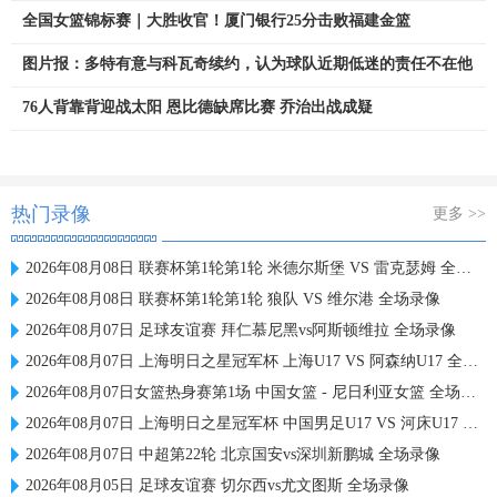
全国女篮锦标赛｜大胜收官！厦门银行25分击败福建金篮
图片报：多特有意与科瓦奇续约，认为球队近期低迷的责任不在他
76人背靠背迎战太阳 恩比德缺席比赛 乔治出战成疑
热门录像
更多 >>
2026年08月08日 联赛杯第1轮第1轮 米德尔斯堡 VS 雷克瑟姆 全场录像
2026年08月08日 联赛杯第1轮第1轮 狼队 VS 维尔港 全场录像
2026年08月07日 足球友谊赛 拜仁慕尼黑vs阿斯顿维拉 全场录像
2026年08月07日 上海明日之星冠军杯 上海U17 VS 阿森纳U17 全场录像
2026年08月07日女篮热身赛第1场 中国女篮 - 尼日利亚女篮 全场录像
2026年08月07日 上海明日之星冠军杯 中国男足U17 VS 河床U17 全场录像
2026年08月07日 中超第22轮 北京国安vs深圳新鹏城 全场录像
2026年08月05日 足球友谊赛 切尔西vs尤文图斯 全场录像