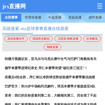
☰
jrs直播网
全部赛事
世界杯直播
中超直播
英超直播
德甲直播
高级搜索 nba篮球赛事直播在线观看
高清直播信号
现场美女解说
卫星源-蜘蛛直播
红单解说
蜘蛛直播
转播方视频证实，亚马尔与马竞比赛中生气与巴萨门将教练有关
德甲单赛季进球纪录史 拜仁本赛季有望“破纪录三冠王”！
若最后4轮全胜，拜仁将以净胜球优势创造德甲单赛季最佳战绩
巴萨官方：和20岁中场帕列戈解约，球员本赛季才被提拔至B队
里肯：我们的目标是拿到第二名，大幅领先第三、四名很了不起
德媒：拜仁希望博伊在冬季离队，高薪和身体状态成为两大阻碍