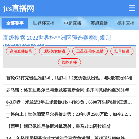
☰
jrs直播网
全部赛事
世界杯直播
中超直播
英超直播
德甲直播
高级搜索 2022世界杯非洲区预选赛赛制规则
高清直播信号
现场美女解说
卫星源-蜘蛛直播
红单解说
蜘蛛直播
首轮G3打完诞生2组3-0，1组3-1！2支伪强队出现，4队最有冠军相
罗马诺：格瓦迪奥尔已与曼城签署新合同 多库同意续约至2031年
0-3崩盘！米兰近3年主场最惨1败+4轮3负，6500万头牌8射0正遭狂
嘘
一路向上！世体晒亚马尔身价走势：23年8月2500万欧，如今2.2亿
欧
【西甲】姆巴佩维尼修斯对飙远射，皇马2比1阿拉维斯
TA：年轻球员招募方式太激进导致竞争激烈，英超球队倾向签即