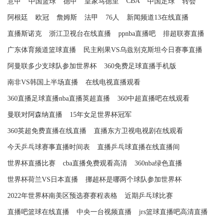
CBA
意甲
中国篮球
德甲
皇家马德里
中国足球
转会
阿根廷
欧冠
詹姆斯
法甲
76人
新闻频道13在线直播
直播斯诺克
浙江卫视台在线直播
ppnba直播吧
排超联赛直播
广东体育频道篮球直播
民主刚果VS乌兹别克斯坦今日赛事直播
阿曼联多少支球队参加世界杯
360免费足球直播手机版
南非VS韩国上半场直播
在线电视直播观看
360直播足球直播nba直播英超直播
360中超直播吧在线观看
曼联对阿森纳直播
15年女足世界杯冠军
360英超免费直播在线直播
直播东方卫视电视剧在线观看
今天乒乓球赛事直播时间表
直播乒乓球直播在线直播间
世界杯直播比赛
cba直播免费观看高清
360nba绿色直播
世界杯荷兰VS日本直播
挪超杯是哪两个球队参加世界杯
2022年世界杯南美区预选赛赛程表格
近期乒乓球比赛
直播吧篮球在线直播
中央一台视频直播
jrs篮球直播吧高清直播