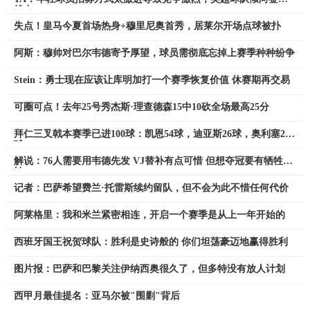
战力
失点！皇马今夏首场热身+穆里尼奥首秀，居莱尔开场点球被扑
阿斯：穆帅对巴尔韦德寄予厚望，球员需彻底忘掉上赛季种种纷争
Stein：勇士现在应该让库明加打一个赛季恢复价值 休赛期再交易
可圈可点！去年25号秀杰斯·理查德森15中10砍全场最高25分
拜仁三叉戟本赛季已进100球：凯恩54球，迪亚斯26球，奥利塞20
球
解说：76人需要用韦德先发 VJ替补有点可惜 但想夺冠要有牺牲精
神
记者：巴萨希望费兰·托雷斯续约留队，但不会为此不惜任何代价
阿莱格里：我和米兰紧密相连，开启一个赛季是从上一年开始的
西班牙国王祝贺球队：胜利是史诗般的 你们坦荡豪迈地赢得胜利
图片报：巴萨和巴黎关注伊纳西奥很久了，但多特没有放人计划
西甲月最佳提名：亚马尔被"围剿"背后