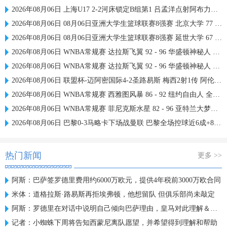
2026年08月06日 上海U17 2-2河床锁定B组第1 吕孟洋点射阿布力米破门 将战A组第2
2026年08月06日 08月06日亚洲大学生篮球联赛8强赛 北京大学 77 - 79 上海交通大学 集锦
2026年08月06日 08月06日亚洲大学生篮球联赛8强赛 延世大学 67 - 72 政治大学 集锦
2026年08月06日 WNBA常规赛 达拉斯飞翼 92 - 96 华盛顿神秘人 全场集锦
2026年08月06日 WNBA常规赛 达拉斯飞翼 92 - 96 华盛顿神秘人 全场集锦
2026年08月06日 联盟杯-迈阿密国际4-2圣路易斯 梅西2射1传 阿伦助攻戴帽
2026年08月06日 WNBA常规赛 西雅图风暴 86 - 92 纽约自由人 全场集锦
2026年08月06日 WNBA常规赛 菲尼克斯水星 82 - 96 亚特兰大梦想 全场集锦
2026年08月06日 巴黎0-3马略卡下场战曼联 巴黎全场控球近6成+8射3正未果
热门新闻
更多 >>
阿斯：巴萨签罗德里费用约6000万欧元，提供4年税前3000万欧合同
米体：道格拉斯·路易斯再拒埃弗顿，他想留队 但俱乐部尚未敲定
阿斯：罗德里在对话中说明自己倾向巴萨理由，皇马对此理解＆祝好
记者：小蜘蛛下周将告知西蒙尼离队愿望，并希望得到理解和帮助