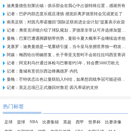
迪奥曼德告别莱比锡：俱乐部会在我心中占据特殊位置，感谢所有
记者：巴萨内部态度乐观且谨慎 感觉距离罗德里转会完成更近了
南美足联：对因凡蒂诺撤回“国际足联前进企业计划”提案表示欢迎
记者：弗里克详细介绍了球队规划，罗德里非常认可并选择加盟巴萨
曼晚：巴莱巴遭遇脚踝韧带伤势，曼联今夏大概率不会继续追求他
龙塞罗：迪奥曼德是一笔重磅引援，当今皇马坐拥世界独一档攻击线
阿媒：梅西给出明确答复，长子蒂亚戈暂时不会前往拉玛西亚青训
记者：阿克利乌什通过体检与巴黎签约5年，转会费5000万欧元
记者：曼城有意切尔西边锋佩德罗·内托
曼晚：芒特状态出色让曼联陷入纠结，如果想四线争冠可能还得买人
记者：英足总现已正式撤回对詹尼·因凡蒂诺的支持
热门标签
NBA
足球
篮球
比赛集锦
英超
西甲
世界杯
比赛录像